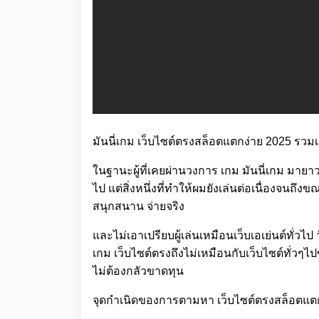
มันนี่เกม เว็บไซต์ตรงสล็อตแตกง่าย 2025 รวม
ในฐานะผู้ที่เคยผ่านวงการ เกม มันนี่เกม มายาว
ไป แต่สิ่งหนึ่งที่ทำให้ผมยังเล่นต่อเนื่องจนถึง
สนุกสนาน จ่ายจริง
และไม่เอาเปรียบผู้เล่นเหมือนเว็บเอเย่นต์ทั่วไ
เกม เว็บไซต์ตรงถึงไม่เหมือนกับเว็บไซต์ทั่วๆไป
ไม่ต้องกลัวขาดทุน
จุดกำเนิดของการตามหา เว็บไซต์ตรงสล็อตแตกง่