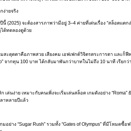
กง่ายจริง
ี้ (2025) จะต้องสารภาพว่ามีอยู่ 3–4 ค่ายที่เด่นเรื่อง “สล็อตแตกง
ๆได้ทดลองดูด้วย
ความสะดุดตาคือภาพสวย เสียงคม เอฟเฟกต์วิจิตรตระการตา และก็ฟีพ
o” จากทุน 100 บาท ได้กลับมาพันกว่าบาทในไม่ถึง 10 นาที เรียกว่
 เล่นง่าย เหมาะกับคนเพิ่งจะเริ่มเล่นสล็อต เกมดังอย่าง “Roma” ย
วลาหลายปีแล้ว
กมอย่าง “Sugar Rush” รวมทั้ง “Gates of Olympus” ที่มีโหมดซื้อฟ