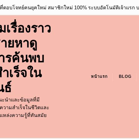
โจทย์คนยุคใหม่ สมาชิกใหม่ 100% ระบบอัตโนมัติเจ้าแรก บาคาร่
เรื่องราว
ชายหาดู
การค้นพบ
ำเร็จใน
หน้าแรก
BLOG
ธ์
นะนำและข้อมูลที่มี
ความสำเร็จในชีวิตและ
หล่งความรู้ที่ทันสมัย