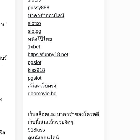
pussy888
บาคาร่าออนไลน์
slotxo
่าย”
slotpg
หนังโป๊ไทย
1xbet
https://funny18.net
บร์
pgslot
า
kiss918
pgslot
สล็อตเว็บตรง
doomovie hd
ัง
เว็บสล็อตและบาคาร่าของโครตดี
เว็บนี้เล่นแล้วรวยจัดๆ
918kiss
รีส
ดูหนังออนไลน์