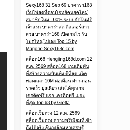
Sexy168 31 Sep 69 บาคาร่า168
เว็บไพ่สดที่ตอบโจทย์คนยุคใหม่
สมาชิกใหม่ 100% ระบบอัตโนมัติ
เจ้าแรก บาคาร่าสด ดีลเลอร์สาว
สวย บาคาร่า168 เปิดเกมไว รับ
โปรใหญ่ไปเลย Top 15 by
Marjorie Sexy168c.com
สล็อต168 Hengjing168d.com 12
ส.ค. 2569 สล็อต168 เกมเดิมพัน
ที่สร้างความบันเทิง ดีที่สุด แจ็ค
พอตแตก 10M ต่อเดือน ฝาก-ถอน
รวดเร็ว ยูสเดียว เล่นได้ทุกเกม
เครดิตฟรี แจก เครดิตฟรี เยอะ
ที่สุด Top 63 by Gretta
สล็อตเว็บตรง 12 ส.ค. 2569
สล็อตเว็บตรง ความพรีเมียมที่เข้า
ถึงได้จริง ลุ้นกงล้อมหาเศรษฐี