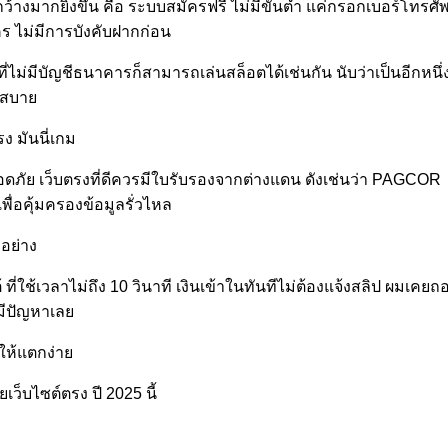
กว้างมากยิ่งขึ้น คือ ระบบสมัครฟรี ไม่มีขั้นต่ำ แค่กรอกเบอร์โทรศัพ
ัคร ไม่มีการบังคับฝากก่อน
ที่ไม่มีบัญชีธนาคารก็สามารถเล่นสล็อตได้เช่นกัน นับว่าเป็นอีกหนึ
กสบาย
 มันนี่เกม
ลอดภัย เว็บตรงที่ดีควรมีใบรับรองจากต่างแดน ดังเช่นว่า PAGCOR
ื่อคุ้มครองข้อมูลรั่วไหล
กอย่าง
 ที่ใช้เวลาไม่ถึง 10 วินาที เงินเข้าในทันทีไม่ต้องแจ้งสลิป ผมเคยถ
่มีปัญหาเลย
 ให้แตกง่าย
เว็บไซต์ตรง ปี 2025 นี้