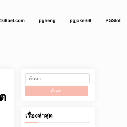
168bet.com
pgheng
pgjoker69
PGSlot
ค้นหา
สำหรับ:
อต
เรื่องล่าสุด