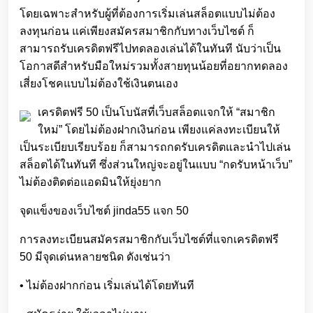
โดยเฉพาะสำหรับผู้ที่ต้องการเริ่มเล่นสล็อตแบบไม่ต้อง
ลงทุนก่อน แค่เพียงสมัครสมาชิกกับทางเว็บไซต์ ก็
สามารถรับเครดิตฟรีไปทดลองเล่นได้ในทันที นับว่าเป็น
โอกาสดีสำหรับมือใหม่รวมทั้งสายทุนน้อยที่อยากทดลอง
เสี่ยงโชคแบบไม่ต้องใช้เงินตนเอง
เครดิตฟรี 50 เป็นโบนัสที่เว็บสล็อตแจกให้ “สมาชิก
ใหม่” โดยไม่ต้องฝากเงินก่อน เพียงแค่ลงทะเบียนให้
เป็นระเบียบเรียบร้อย ก็สามารถกดรับเครดิตและนำไปเล่น
สล็อตได้ในทันที ซึ่งส่วนใหญ่จะอยู่ในแบบ “กดรับหน้าเว็บ”
ไม่ต้องติดต่อแอดมินให้ยุ่งยาก
จุดแข็งของเว็บไซต์ jinda55 แจก 50
การลงทะเบียนสมัครสมาชิกกับเว็บไซต์ที่แจกเครดิตฟรี
50 มีจุดเด่นหลายชนิด ดังเช่นว่า
• ไม่ต้องฝากก่อน เริ่มเล่นได้โดยทันที