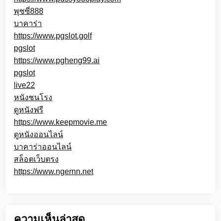
พุซซี่888
บาคาร่า
https://www.pgslot.golf
pgslot
https://www.pgheng99.ai
pgslot
live22
หนังชนโรง
ดูหนังฟรี
https://www.keepmovie.me
ดูหนังออนไลน์
บาคาร่าออนไลน์
สล็อตเว็บตรง
https://www.ngernn.net
ความเห็นล่าสุด