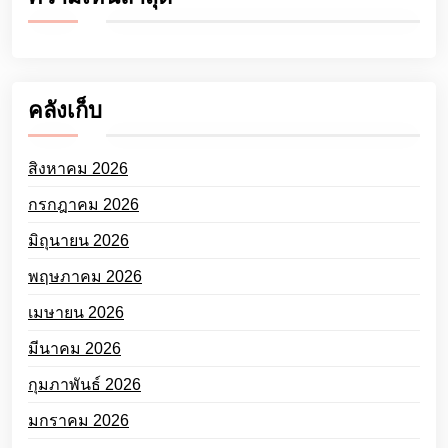
คลังเก็บ
สิงหาคม 2026
กรกฎาคม 2026
มิถุนายน 2026
พฤษภาคม 2026
เมษายน 2026
มีนาคม 2026
กุมภาพันธ์ 2026
มกราคม 2026