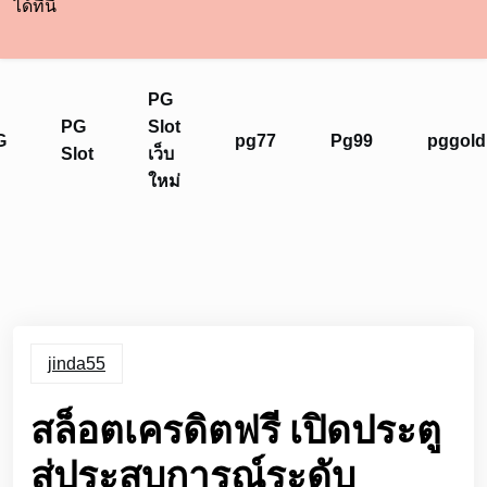
ได้ที่นี่
PG
PG
Slot
G
pg77
Pg99
pggold
Slot
เว็บ
ใหม่
jinda55
สล็อตเครดิตฟรี เปิดประตู
สู่ประสบการณ์ระดับ