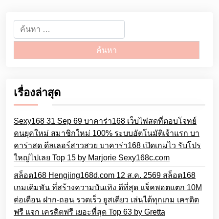
ค้นหา
สำหรับ:
เรื่องล่าสุด
Sexy168 31 Sep 69 บาคาร่า168 เว็บไพ่สดที่ตอบโจทย์
คนยุคใหม่ สมาชิกใหม่ 100% ระบบอัตโนมัติเจ้าแรก บา
คาร่าสด ดีลเลอร์สาวสวย บาคาร่า168 เปิดเกมไว รับโปร
ใหญ่ไปเลย Top 15 by Marjorie Sexy168c.com
สล็อต168 Hengjing168d.com 12 ส.ค. 2569 สล็อต168
เกมเดิมพัน ที่สร้างความบันเทิง ดีที่สุด แจ็คพอตแตก 10M
ต่อเดือน ฝาก-ถอน รวดเร็ว ยูสเดียว เล่นได้ทุกเกม เครดิต
ฟรี แจก เครดิตฟรี เยอะที่สุด Top 63 by Gretta