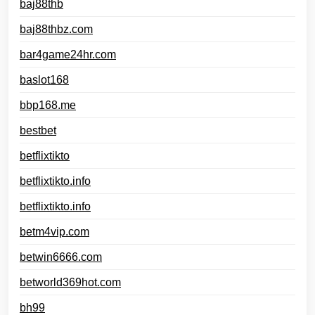
baj88thb
baj88thbz.com
bar4game24hr.com
baslot168
bbp168.me
bestbet
betflixtikto
betflixtikto.info
betflixtikto.info
betm4vip.com
betwin6666.com
betworld369hot.com
bh99