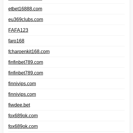
etbet16888.com
eu369clubs.com
FAFA123
faro168
fcharoenkit168.com
finfinbet789.com
finfinbet789.com
finnivips.com
finnivips.com
fiwdee.bet
fox689ok.com
fox689ok.com