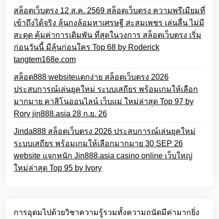
สล็อตเว็บตรง 12 ส.ค. 2569 สล็อตเว็บตรง ความพรีเมียมที่
เข้าถึงได้จริง ลุ้นกงล้อมหาเศรษฐี สะสมเพชร เล่นลื่น ไม่มี
สะดุด คุ้มค่าการเดิมพัน ที่สุดในวงการ สล็อตเว็บตรง เริ่ม
ก่อนวันนี้ มีลุ้นก่อนใคร Top 68 by Roderick
tangtem168e.com
สล็อต888 websiteแตกง่าย สล็อตเว็บตรง 2026
ประสบการณ์เล่นยุคใหม่ ระบบเสถียร พร้อมเกมให้เลือก
มากมาย คาสิโนออนไลน์ เว็บแม่ ใหม่ล่าสุด Top 97 by
Rory jin888.asia 28 ก.ย. 26
Jinda888 สล็อตเว็บตรง 2026 ประสบการณ์เล่นยุคใหม่
ระบบเสถียร พร้อมเกมให้เลือกมากมาย 30 SEP 26
website แจกหนัก Jin888.asia casino online เว็บใหญ่
ใหม่ล่าสุด Top 95 by Ivory
การอุดมไปด้วยวิชาความรู้รวมทั้งความถนัดมีค่ามากยิ่ง