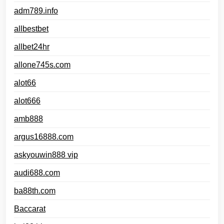
adm789.info
allbestbet
allbet24hr
allone745s.com
alot66
alot666
amb888
argus16888.com
askyouwin888 vip
audi688.com
ba88th.com
Baccarat