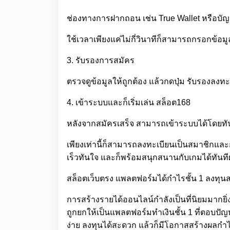
ช่องทางการฝากถอน เช่น True Wallet หรือบั
ใช้เวลาเพียงแค่ไม่กี่วินาทีก็สามารถกรอกข้อม
3. รับรองการสมัคร
ตรวจดูข้อมูลให้ถูกต้อง แล้วกดปุ่ม รับรองลงท
4. เข้าระบบและก็เริ่มเล่น สล็อต168
หลังจากสมัครเสร็จ สามารถเข้าระบบได้โดยทัน
เพียงเท่านี้ก็สามารถลงทะเบียนเป็นสมาชิกและ
เร็วทันใจ และก็พร้อมสนุกสนานกับเกมได้ทันที
สล็อตเว็บตรง แพลตฟอร์มได้กำไรชั้น 1 ลงทุนส
การสร้างรายได้ออนไลน์กำลังเป็นที่นิยมมากยิ่งข
ถูกยกให้เป็นแพลตฟอร์มทำเงินชั้น 1 ที่ตอบปัญห
ง่าย ลงทุนได้สะดวก แล้วก็มีโอกาสสร้างผลกำไร