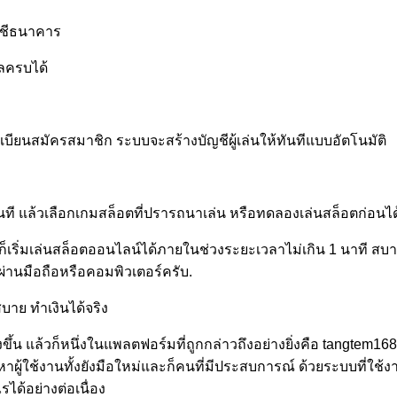
ญชีธนาคาร
ูลครบได้
ะเบียนสมัครสมาชิก ระบบจะสร้างบัญชีผู้เล่นให้ทันทีแบบอัตโนมัติ
ที แล้วเลือกเกมสล็อตที่ปรารถนาเล่น หรือทดลองเล่นสล็อตก่อนได
ก็เริ่มเล่นสล็อตออนไลน์ได้ภายในช่วงระยะเวลาไม่เกิน 1 นาที สบ
ผ่านมือถือหรือคอมพิวเตอร์ครับ.
บาย ทำเงินได้จริง
ึ้น แล้วก็หนึ่งในแพลตฟอร์มที่ถูกกล่าวถึงอย่างยิ่งคือ tangtem168 
าผู้ใช้งานทั้งยังมือใหม่และก็คนที่มีประสบการณ์ ด้วยระบบที่ใช้ง
ได้อย่างต่อเนื่อง