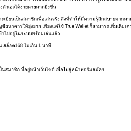
ตัวเองได้ง่ายดายมากยิ่งขึ้น
งทะเบียนเป็นสมาชิกเพื่อเล่นจริง สิ่งที่ทำให้มีความรู้สึกสบายมากมา
ชีธนาคารให้ยุ่งยาก เพียงแค่ใช้ True Wallet ก็สามารถเพิ่มเติมเค
ก็เข้าไปอยู่ในระบบพร้อมเล่นแล้ว
 สล็อต168 ไม่เกิน 1 นาที
็นสมาชิก ที่อยู่หน้าเว็บไซต์ เพื่อไปสู่หน้าฟอร์มสมัคร