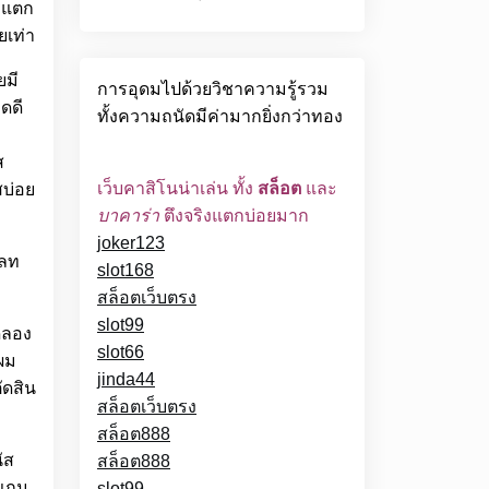
กมแตก
ยเท่า
ยมี
การอุดมไปด้วยวิชาความรู้รวม
ดดี
ทั้งความถนัดมีค่ามากยิ่งกว่าทอง
ส
เว็บคาสิโนน่าเล่น ทั้ง
สล็อต
และ
สบ่อย
บาคาร่า
ตึงจริงแตกบ่อยมาก
joker123
เลท
slot168
สล็อตเว็บตรง
slot99
ดลอง
slot66
ผม
jinda44
ัดสิน
สล็อตเว็บตรง
สล็อต888
ัส
สล็อต888
งเกม
slot99