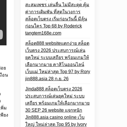
สะสมเพชร เล่นลื่น ไม่มีสะดุด คุ้ม
ค่าการเดิมพัน ที่สุดในวงการ
สล็อตเว็บตรง เริ่มก่อนวันนี้ มีลุ้น
ก่อนใคร Top 68 by Roderick
tangtem168e.com
สล็อต888 websiteแตกง่าย สล็อต
เว็บตรง 2026 ประสบการณ์เล่น
ยุคใหม่ ระบบเสถียร พร้อมเกมให้
เลือกมากมาย คาสิโนออนไลน์
่อย
เว็บแม่ ใหม่ล่าสุด Top 97 by Rory
มือน
jin888.asia 28 ก.ย. 26
Jinda888 สล็อตเว็บตรง 2026
ก
ประสบการณ์เล่นยุคใหม่ ระบบ
า
เสถียร พร้อมเกมให้เลือกมากมาย
พิ่ม
30 SEP 26 website แจกหนัก
พียง
Jin888.asia casino online เว็บ
ใหญ่ ใหม่ล่าสุด Top 95 by Ivory