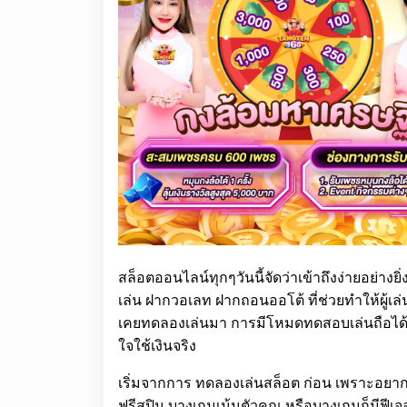
สล็อตออนไลน์ทุกๆวันนี้จัดว่าเข้าถึงง่ายอย่า
เล่น ฝากวอเลท ฝากถอนออโต้ ที่ช่วยทำให้ผู้
เคยทดลองเล่นมา การมีโหมดทดสอบเล่นถือได้ว
ใจใช้เงินจริง
เริ่มจากการ ทดลองเล่นสล็อต ก่อน เพราะอยาก
ฟรีสปิน บางเกมเน้นตัวคูณ หรือบางเกมก็มีฟีเ