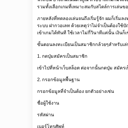
รวมทั้งเลือกเกมที่เหมาะสมกับสไตล์การเล่นของ
ภายหลังที่ทดลองเล่นจนถึงเริ่มรู้จัก ผมก็เริ่มล
ระบบ ฝากวอเลท ด้วยเหตุว่าไม่จำเป็นต้องใช้บัญ
เข้าเกมได้ทันที ใช้เวลาไม่กี่วินาทีแค่นั้น เงิน
ขั้นตอนลงทะเบียนเป็นสมาชิกกล้วยๆสำหรับเล่น
1. กดปุ่มสมัครเป็นสมาชิก
เข้าไปที่หน้าเว็บสล็อต ต่อจากนั้นกดปุ่ม สมัครเป
2. กรอกข้อมูลพื้นฐาน
กรอกข้อมูลที่จำเป็นต้อง ยกตัวอย่างเช่น
ชื่อผู้ใช้งาน
รหัสผ่าน
เบอร์โทรศัพท์