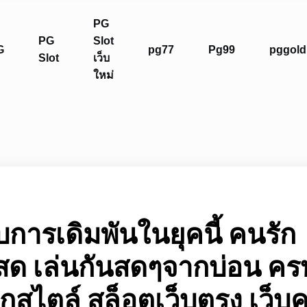
PG
PG
Slot
G
pg77
Pg99
pggold
Slot
เว็บ
ใหม่
การเดิมพันในยุคนี้ คนรัก
มสด เล่นกันสดๆจากบ่อน คร
กสไตล์ สล็อตเว็บตรง เว็บ