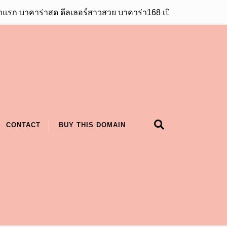
คาร่าสด ดีลเลอร์สาวสวย บาคาร่า168 เปิดเกมไว รับโปรใหญ่ไปเล
CONTACT
BUY THIS DOMAIN