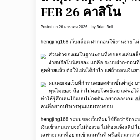
FEB 26 คาสิโน
Posted on
26 มกราคม 2026
by
Brian Bell
hengjing168 เว็บสล็อต ฝากถอนใช้งานง่าย ไม
ส่วนตัวของผมในฐานะคนที่เคยลองเล่นสล็อต
ง่ายหรือโบนัสเยอะ แต่คือ ระบบฝาก-ถอนที่
สุดท้ายแล้ว ต่อให้เล่นได้กำไร แต่ถ้าถอนเงิน
ผมเคยเจอเว็บที่กำหนดยอดฝากขั้นต่ำสูง บา
ทุนไม่เยอะ ถือว่าไม่ตอบโจทย์เลย แต่พอได้
ทำให้รู้สึกเล่นได้แบบไม่กดดัน อยากลองเกม
ส
คนที่อยากบริหารทุนแบบรอบคอบ
hengjing168 ระบบของเว็บที่ผมใช้ถือว่าจัดระบบ
เงินเข้าเกมแทบจะไม่ต้องรอ ไม่ต้องแจ้งสลิป 
เฉพาะเวลาที่อยากเข้าเกมทันที หรือมีเวลาว่า