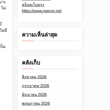
หมาะ
สล็อตเว็บตรง
 ไม่
https://www.ngernn.net
ี
ม่มี
ความเห็นล่าสุด
เป็น
คลังเก็บ
สิงหาคม 2026
กรกฎาคม 2026
มิถุนายน 2026
พฤษภาคม 2026