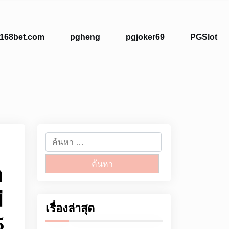
168bet.com
pgheng
pgjoker69
PGSlot
ค้นหา
สำหรับ:
ต
่
เรื่องล่าสุด
5