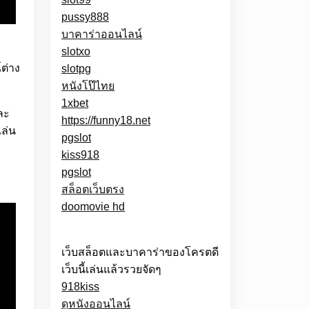
pussy888
บาคาร่าออนไลน์
slotxo
์ต่าง
slotpg
หนังโป๊ไทย
1xbet
ละ
https://funny18.net
เล่น
pgslot
kiss918
pgslot
สล็อตเว็บตรง
doomovie hd
เว็บสล็อตและบาคาร่าของโครตดี
เว็บนี้เล่นแล้วรวยจัดๆ
918kiss
ดูหนังออนไลน์