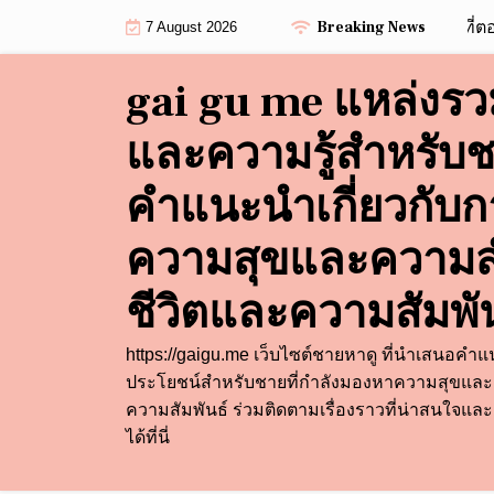
Skip
Breaking News
Sexy168 31 Sep 69 บาคาร่า168 เว็บไพ่สดที่ตอบโจทย
7 August 2026
to
content
gai gu me แหล่งรวม
และความรู้สำหรับ
คำแนะนำเกี่ยวกับ
ความสุขและความส
ชีวิตและความสัมพัน
https://gaigu.me เว็บไซต์ชายหาดู ที่นำเสนอคำแ
ประโยชน์สำหรับชายที่กำลังมองหาความสุขและ
ความสัมพันธ์ ร่วมติดตามเรื่องราวที่น่าสนใจและแ
ได้ที่นี่