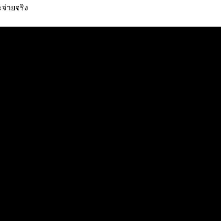
ะจ่ายจริง