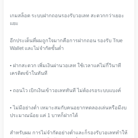
เกมสล็อต ระบบฝากถอนรองรับวอเลท สะดวกกว่าเยอะ
แยะ
อีกประเด็นที่ผมถูกใจมากคือการฝากถอน รองรับ True
Wallet และไม่จำกัดขั้นต่ำ
• ฝากสะดวก เพิ่มเงินผ่านวอเลท ใช้เวลาแค่ไม่กี่วินาที
เครดิตเข้าในทันที
• ถอนไว เบิกเงินเข้าวอเลททันที ไม่ต้องรอระบบแบงค์
• ไม่มีอย่างต่ำ เหมาะสมกับคนอยากทดลองเล่นหรือมีงบ
ประมาณน้อย แค่ 1 บาทก็ฝากได้
สำหรับผม การไม่จำกัดอย่างต่ำและก็รองรับวอเลททำให้