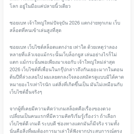
โลก อยู่ในมือแค่ปลายนิ้วเดียว
ซอยเบท เจ้าใหญ่ใหม่ปัจจุบัน 2026 แตกง่ายทุกเกม เว็บ
สล็อตที่คนเข้าเล่นสูงที่สุด
ซอยเบท เว็บไซต์สล็อตแตกง่าย เท่าใด ด้วยเหตุว่าลอง
หลายที่แล้วเจอแม้กระนั้นเว็บล็อกยูส เล่นอย่างไรก็ไม่
แตก แม้กระนั้นพอเพียงมาเจอกับ เจ้าใหญ่ใหม่ล่าสุด
2026 เว็บไซต์ที่เพื่อนในกรุ๊ปกล่าวถึงกันเยอะมากในตอน
ต้นปีที่ล่วงเลยไป ผมเลยตกลงใจลองสมัครดูแบบมิได้คาด
หมายอะไรเท่าไรนัก แต่สิ่งที่เกิดขึ้นเป็น มันไม่เหมือนกับ
เว็บไซต์อื่นจริงๆ
จากผู้ที่เคยมีความคิดว่าเกมสล็อตคือเรื่องของดวง
เปลี่ยนเป็นคนแรกที่มีความคิดริเริ่มรู้เรื่องว่า ถ้าเลือก
เว็บไซต์ดี เกมดี ระบบดี ช่องทางแตกมันก็มีจริง รวมทั้ง
นั่นคือสิ่งที่ผมต้องการมาเล่าให้ฟังจากประสบการณ์ตรง