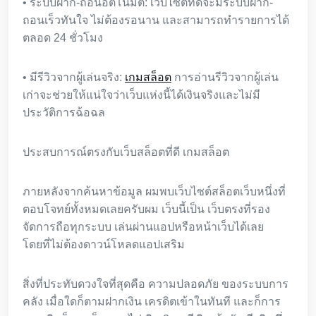
• ระบบฝาก-ถอนอัตโนมัติ: เว็บไซต์ที่ดีจะมีระบบฝาก-
ถอนเร็วทันใจ ไม่ต้องรอนาน และสามารถทำรายการได้
ตลอด 24 ชั่วโมง
• มีรีวิวจากผู้เล่นจริง:
เกมสล็อต
การอ่านรีวิวจากผู้เล่น
เก่าจะช่วยให้แน่ใจว่าเว็บแห่งนี้ได้เงินจริงและไม่มี
ประวัติการฉ้อฉล
ประสบการณ์ตรงกับเว็บสล็อตที่ดี เกมสล็อต
ภายหลังจากค้นหาข้อมูล ผมพบเว็บไซต์สล็อตเว็บหนึ่งที่
ตอบโจทย์ทั้งหมดเลยครับผม เว็บนี้เป็น เว็บตรงที่รอง
จัดการถือทุกระบบ เล่นผ่านแอปหรือหน้าเว็บได้เลย
โดยที่ไม่ต้องดาวน์โหลดแอปเสริม
สิ่งที่ประทับดวงใจที่สุดคือ ความปลอดภัย ของระบบการ
คลัง เมื่อใดก็ตามฝากเงิน เครดิตเข้าในทันที และก็การ