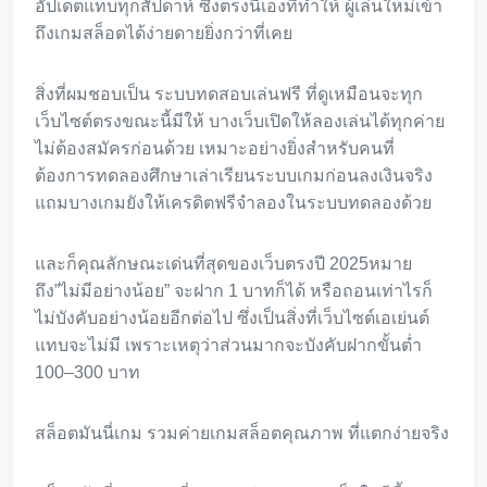
อัปเดตแทบทุกสัปดาห์ ซึ่งตรงนี้เองที่ทำให้ ผู้เล่นใหม่เข้า
ถึงเกมสล็อตได้ง่ายดายยิ่งกว่าที่เคย
สิ่งที่ผมชอบเป็น ระบบทดสอบเล่นฟรี ที่ดูเหมือนจะทุก
เว็บไซต์ตรงขณะนี้มีให้ บางเว็บเปิดให้ลองเล่นได้ทุกค่าย
ไม่ต้องสมัครก่อนด้วย เหมาะอย่างยิ่งสำหรับคนที่
ต้องการทดลองศึกษาเล่าเรียนระบบเกมก่อนลงเงินจริง
แถมบางเกมยังให้เครดิตฟรีจำลองในระบบทดลองด้วย
และก็คุณลักษณะเด่นที่สุดของเว็บตรงปี 2025หมาย
ถึง”ไม่มีอย่างน้อย” จะฝาก 1 บาทก็ได้ หรือถอนเท่าไรก็
ไม่บังคับอย่างน้อยอีกต่อไป ซึ่งเป็นสิ่งที่เว็บไซต์เอเย่นต์
แทบจะไม่มี เพราะเหตุว่าส่วนมากจะบังคับฝากขั้นต่ำ
100–300 บาท
สล็อตมันนี่เกม รวมค่ายเกมสล็อตคุณภาพ ที่แตกง่ายจริง