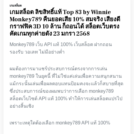
เกมสล็อต
เกมสล็อต ลิขสิทธิ์แท้ Top 83 by Winnie
Monkey789 คืนยอดเสีย 10% สมจริง เสียงดี
กราฟฟิค 3D 10 ล้าน ก็ถอนได้ สล็อตเว็บตรง
คัดเกมทุกค่ายดัง 23 มกรา 2568
Monkey789 เว็บ API แท้ 100% เว็บสล็อต ฝากถอน
รองรับ วอเลท ไม่มีอย่างต่ำ
ผมต้องการมาแชร์ประสบการณ์ตรงจากการเล่น
monkey789 ในยุคนี้ ที่ไม่ใช่แค่เล่นเพื่อความสนุกสนาน
แม้กระนั้นเล่นเพื่อผลตอบแทนป้อมคงจะแล้วก็สบายที่สุด
ซึ่งประสบการณ์ของผมพบว่าการเลือก monkey789
สล็อตเว็บไซต์ API แท้ 100% ทำให้การเล่นสล็อตแปรไป
อย่างสิ้นเชิง
เพราะเหตุใดต้องเลือก monkey789 API แท้ 100%