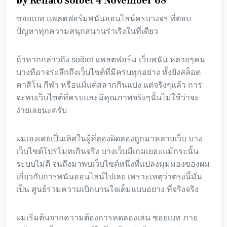
by Renato soibet 4 November 68
ซอยเบท แพลตฟอร์มพนันออนไลน์ครบวงจร ที่ตอบ
ปัญหาทุกความสนุกสนานร่าเริงในที่เดียว
ถ้าหากกล่าวถึง soibet แพลตฟอร์ม เว็บพนัน หลายๆคน
บางทีอาจระลึกถึงเว็บไซต์ที่มีครบทุกอย่าง ทั้งยังสล็อต
คาสิโน กีฬา หรือแม้แต่สลากกินแบ่ง แต่จริงๆแล้ว การ
จะพบเว็บไซต์ที่ครบและมีคุณภาพจริงๆนั้นไม่ใช้ว่าจะ
ง่ายเลยนะครับ
ผมเองเคยเป็นเลิศในผู้ที่ลองผิดลองถูกมาหลายเว็บ บาง
เว็บไซต์โปรโมทเกินจริง บางเว็บมีเกมเยอะแม้กระนั้น
ระบบไม่ดี จนถึงมาพบเว็บไซต์หนึ่งที่แปลงมุมมองของผม
เกี่ยวกับการพนันออนไลน์ไปเลย เพราะเหตุว่าตรงนี้มัน
เป็น ศูนย์รวมความเบิกบานใจเต็มแบบอย่าง ที่จริงจริง
ผมเริ่มต้นจากความต้องการทดลองเล่น ซอยเบท ภาย