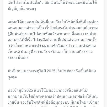
เงินไปแบบไม่ทันตั้งตัว เบิกเงินไม่ได้ ติดต่อแอดมินไม่ได้
บัญชีถูกล็อกเฉยๆ
แต่พอได้มาลองเล่น มันนี่เกม กับเว็บไซต์หนึ่งที่เพื่อนพ้อง
เสนอแนะ กล่าวว่าเป็น เว็บไซต์ตรงไม่ผ่านเอเย่นต์ ความ
รู้สึกมันต่างออกไปแบบชัดแจ้งมากมาย ตั้งแต่ระบบฝาก
ถอนออโต้ที่เร็ว ไปจนถึงตัวเกมที่เล่นแล้วแตกหลายครั้ง
กว่าเว็บเก่าหลายเท่า ผมพอเข้าใจเลยว่า ความต่างของ
เว็บตรง มันอยู่ที่ ความโปร่งใสและก็ความเสถียรของ
ระบบ นั่นเอง
มันนี่เกม เพราะเหตุใดปี 2025 เว็บไซต์ตรงถึงเป็นที่นิยม
สูงสุด
พอเข้าสู่ปี 2025 แนวโน้มของแวดวงสล็อตแปรไป
มากมาย เว็บไซต์ตรงหลายเจ้าพัฒนาแพลตฟอร์มให้เล่น
ง่ายขึ้น รองรับโทรศัพท์มือถือทุกระบบ มีเกมใหม่ๆเข้ามา