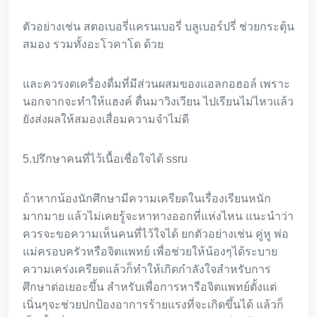
ตัวอย่างเช่น สตอเบอรี่แครนเบอรี่ บลูเบอร์ปรี่ ช่วยกระตุ้น
สมอง รวมทั้งอะโวคาโด ด้วย
และควรงดเครื่องดื่มที่มีส่วนผสมของแอลกอฮอล์ เพราะ
นอกจากจะทำให้แฮงค์ ตื่นมาวิงเวียน ไปเรียนไม่ไหวแล้ว
ยังส่งผลให้สมองเสื่อมความจำไม่ดี
5.ปรึกษาคนที่ไว้เนื้อเชื่อใจได้ ssru
ถ้าหากน้องนักศึกษามีความเครียดในเรื่องเรียนหนัก
มากมาย แล้วไม่เคยรู้จะหาทางออกที่แห่งไหน แนะนำว่า
ควรจะขอความเห็นคนที่ไว้ใจได้ ยกตัวอย่างเช่น คู่หู พ่อ
แม่ครอบครัวหรือจิตแพทย์ เพื่อช่วยให้น้องๆได้ระบาย
ความเคร่งเครียดแล้วก็ทำให้เกิดกำลังใจสำหรับการ
ศึกษาต่อเยอะขึ้น สำหรับเพื่อการหารือจิตแพทย์ตั้งแต่
เนิ่นๆจะช่วยปกป้องอาการร้ายแรงที่จะเกิดขึ้นได้ แล้วก็