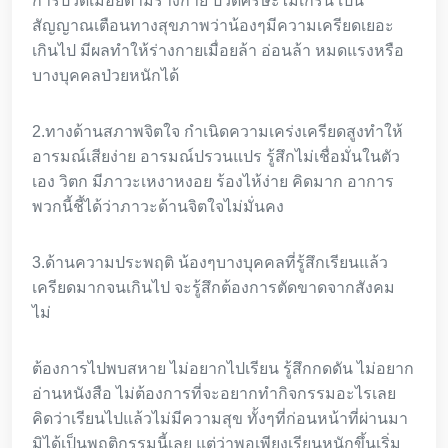
การปวดเมื่อยตามร่างกาย ปวดศรีษะไมเกรน เป็น
สัญญาณเตือนทางสุขภาพว่าน้องๆมีความเครียดเยอะ
เกินไป มีผลทำให้ร่างกายเมื่อยล้า อ่อนล้า หมดแรงหรือ
บางบุคคลป่วยหนักได้
2.ทางด้านสภาพจิตใจ กำเนิดความเคร่งเครียดสูงทำให้
อารมณ์เสียง่าย อารมณ์ปรวนแปร รู้สึกไม่เชื่อมั่นในตัว
เอง วิตก มีภาวะเหงาหงอย ร้องไห้ง่าย คิดมาก อาการ
พวกนี้ชี้ได้ว่าภาวะด้านจิตใจไม่มั่นคง
3.ด้านความประพฤติ น้องๆบางบุคคลที่รู้สึกเรียนแล้ว
เครียดมากจนเกินไป จะรู้สึกต้องการตัดขาดจากสังคม
ไม่
ต้องการไปพบสหาย ไม่อยากไปเรียน รู้สึกกดดัน ไม่อยาก
อ่านหนังสือ ไม่ต้องการที่จะอยากทำกิจกรรมอะไรเลย
คิดว่าเรียนไปแล้วไม่มีความสุข ทั้งๆที่ก่อนหน้าที่ผ่านมา
มิได้เป็นพฤติกรรมนี้เลย แต่ว่าพอเพียงเรียนหนักขึ้นเริ่ม