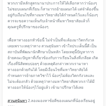
พวกเรามีหลักสูตรนานาประการให้ได้เลือกหากว่าน้องๆ
ไม่ชอบแผนกที่เรียน ก็สามารถย้ายแผนกได้ แต่จำต้องขึ้น
อยู่กับเงื่อนไขที่ทางมหาวิทยาลัยได้กำหนดไว้และก็น้องๆ
ควรจะขอความเห็นกับเจ้าหน้าที่มหาวิทยาลัยแล้วก็
คุณครูที่ปรึกษาของน้องๆ
เพื่อหาทางออกหัวข้อนี้ ไม่จำเป็นที่จะต้องมาวิตกกังวล
เลยเพราะเหตุว่าทาง สวนสุนันทา เข้าใจประเด็นนี้ดี เป็น
สถาบันที่พัฒนานักศึกษาเป็นหลัก โดยเหตุนี้ปัญหาการ
ย้ายคณะปัญหาที่เกี่ยวข้องกับการเรียนในสิ่งที่เกลียด เกิด
เรื่องที่นิสิตพบบ่อยๆ ด้วยเหตุดังกล่าวพวกเรามาหา
ทางออกด้วยกันได้ โดยมีเงื่อนไขที่มหาวิทยาลัยได้
กำหนดการย้ายภาควิชาไว้ น้องๆไม่ต้องวิตกกังวลและ
ไม่จะต้องกลัว ด้วยเหตุว่าทางมหาวิทยาลัยพวกเราได้มี
ทางออกให้น้องๆไว้อยู่แล้ว เข้ามาปรึกษาได้เลย
สวนสุนันทา
2.ลองมองหาข้อดีของแผนกที่น้องเรียนอยู่