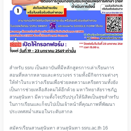
สำหรับ ssru เป็นสถาบันที่มีหลักสูตรการเล่าเรียนการ
สอนที่หลากหลายและครบวงจร รวมทั้งมีกิจกรรมต่างๆ
ให้ทำในระหว่างเรียนเพื่อช่วยลดความเครียดรวมทั้งยัง
เป็นการช่วยเหลือสังคมได้อีกด้วย มหาวิทยาลัยราชภัฏ
สวนสุนันทา มีความตั้งใจปรับปรุงให้นิสิตเป็นสุขสำหรับ
ในการเรียนและก็จบไปเป็นเจ้าหน้าที่คุณภาพที่พัฒนา
ประเทศสม่ำเสมอในระดับสากล
สมัครเรียนสวนสุนันทา สวนสุนันทา ssru.ac.th 16