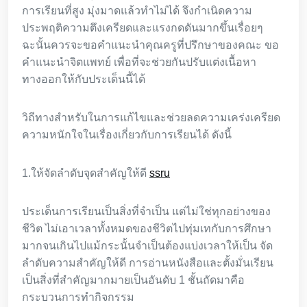
การเรียนที่สูง มุ่งมาดแล้วทำไม่ได้ จึงกำเนิดความ
ประพฤติความตึงเครียดและแรงกดดันมากขึ้นเรื่อยๆ
ฉะนั้นควรจะขอคำแนะนำคุณครูที่ปรึกษาของคณะ ขอ
คำแนะนำจิตแพทย์ เพื่อที่จะช่วยกันปรับแต่งเนื้อหา
ทางออกให้กับประเด็นนี้ได้
วิถีทางสำหรับในการแก้ไขและช่วยลดความเคร่งเครียด
ความหนักใจในเรื่องเกี่ยวกับการเรียนได้ ดังนี้
1.ให้จัดลำดับจุดสำคัญให้ดี
ssru
ประเด็นการเรียนเป็นสิ่งที่จำเป็น แต่ไม่ใช่ทุกอย่างของ
ชีวิต ไม่เอาเวลาทั้งหมดของชีวิตไปทุ่มเทกับการศึกษา
มากจนเกินไปแม้กระนั้นจำเป็นต้องแบ่งเวลาให้เป็น จัด
ลำดับความสำคัญให้ดี การอ่านหนังสือและตั้งมั่นเรียน
เป็นสิ่งที่สำคัญมากมายเป็นอันดับ 1 ชั้นถัดมาคือ
กระบวนการทำกิจกรรม