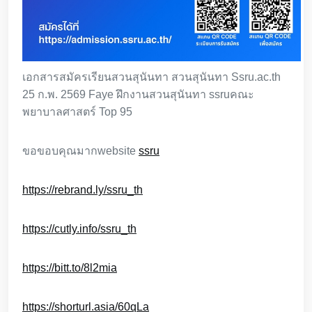
เอกสารสมัครเรียนสวนสุนันทา สวนสุนันทา Ssru.ac.th
25 ก.พ. 2569 Faye ฝึกงานสวนสุนันทา ssruคณะ
พยาบาลศาสตร์ Top 95
ขอขอบคุณมากwebsite
ssru
https://rebrand.ly/ssru_th
https://cutly.info/ssru_th
https://bitt.to/8l2mia
https://shorturl.asia/60qLa