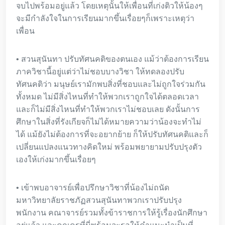
จบไปพร้อมอยู่แล้ว โดยเหตุนั้นให้เพื่อนที่เก่งติวให้น้องๆ
จะมีกำลังใจในการเรียนมากขึ้นเรื่อยๆก็เพราะเหตุว่า
เพื่อน
• สวนสุนันทา ปรับทัศนคติของตนเอง แม้ว่าต้องการเรียน
ภาควิชานี้อยู่แต่ว่าไม่ชอบบางวิชา ให้ทดลองปรับ
ทัศนคติว่า มนุษย์เรามักพบสิ่งที่ชอบและไม่ถูกใจร่วมกัน
ทั้งหมด ไม่มีสิ่งไหนที่ทำให้พวกเราถูกใจได้ตลอดเวลา
และก็ไม่มีสิ่งไหนที่ทำให้พวกเราไม่ชอบเลย ดังนั้นการ
ศึกษาในสิ่งที่รังเกียจก็ไม่ได้หมายความว่าน้องจะทำไม่
ได้ แม้ยังไม่ต้องการที่จะอยากย้าย ก็ให้ปรับทัศนคติและก็
เปลี่ยนแปลงแนวทางคิดใหม่ พร้อมพยายามปรับปรุงตัว
เองให้เก่งมากขึ้นเรื่อยๆ
• เข้าพบอาจารย์เพื่อปรึกษาวิชาที่น้องไม่ถนัด
มหาวิทยาลัยราชภัฏสวนสุนันทาพวกเราปรับปรุง
พนักงาน คณาจารย์รวมทั้งข้าราชการให้รู้เรื่องนักศึกษา