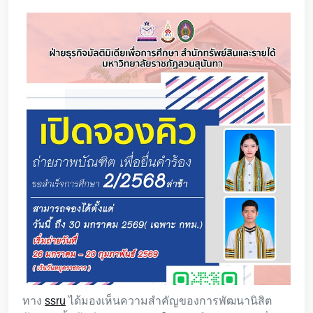
ทาง
ssru
ได้มองเห็นความสำคัญของการพัฒนานิสิต