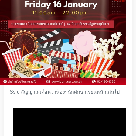
Ssru สัญญาณเตือนว่าน้องๆนักศึกษาเรียนหนักเกินไป