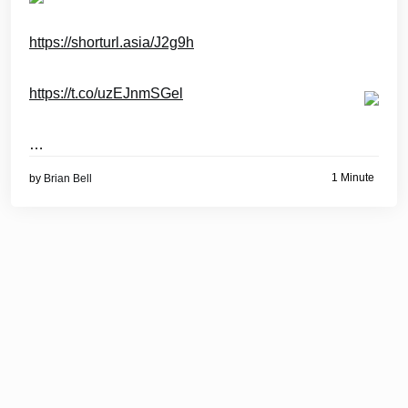
https://shorturl.asia/J2g9h
https://t.co/uzEJnmSGel
…
1 Minute
by
Brian Bell