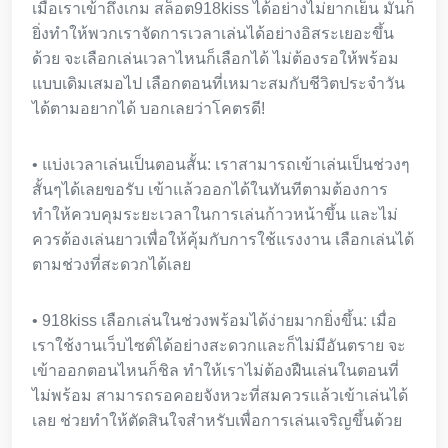
เมื่อเราเข้าถึงเกม สล็อต918kiss ได้อย่างไม่ยากเย็น มันก็
ยิ่งทำให้พวกเราจัดการเวลาเล่นได้อย่างอิสระเยอะขึ้น
ด้วย จะเลือกเล่นเวลาไหนก็เลือกได้ ไม่ต้องรอให้พร้อม
แบบเดิมเสมอไป เลือกตอนที่เหมาะสมกับชีวิตประจำวัน
ได้ตามอยากได้ บอกเลยว่าโคตรดี!
• แบ่งเวลาเล่นเป็นตอนสั้น: เราสามารถเข้าเล่นเป็นช่วงๆ
สั้นๆได้เลยขอรับ เข้าแล้วออกได้ในทันทีตามต้องการ
ทำให้ควบคุมระยะเวลาในการเล่นก้าวหน้าขึ้น และไม่
ควรต้องเล่นยาวเพื่อให้คุ้มกับการใช้แรงงาน เลือกเล่นได้
ตามช่วงที่สะดวกได้เลย
• 918kiss เลือกเล่นในช่วงพร้อมได้ง่ายมากยิ่งขึ้น: เมื่อ
เราใช้งานเว็บไซต์ได้อย่างสะดวกและก็ไม่มีอันตราย จะ
เข้าออกตอนไหนก็ชิล ทำให้เราไม่ต้องฝืนเล่นในตอนที่
ไม่พร้อม สามารถรอคอยจังหวะที่สมควรแล้วเข้าเล่นได้
เลย ช่วยทำให้ตัดสินใจสำหรับเพื่อการเล่นเจริญขึ้นด้วย