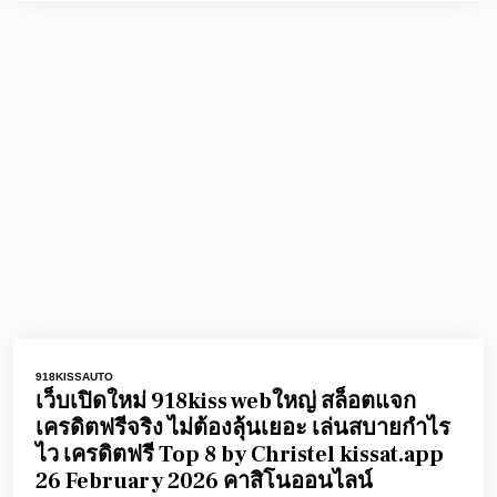
918KISSAUTO
เว็บเปิดใหม่ 918kiss webใหญ่ สล็อตแจก
เครดิตฟรีจริง ไม่ต้องลุ้นเยอะ เล่นสบายกำไร
ไว เครดิตฟรี Top 8 by Christel kissat.app
26 February 2026 คาสิโนออนไลน์