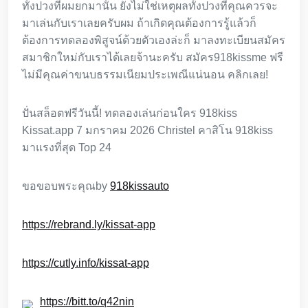
ทั้งปวงที่ผมยกมานั้น ยังไม่ใช่เหตุผลทั้งปวงที่คุณควรจะ
มาเล่นกับเราเลยครับผม ถ้าเกิดคุณต้องการรู้แล้วก็
ต้องการทดลองพิสูจน์ด้วยตัวเองล่ะก็ มาลงทะเบียนสมัคร
สมาชิกใหม่กับเราได้เลยจ้านะครับ สมัคร918kissme ฟรี
ไม่มีคุณค่าขนบธรรมเนียมประเพณีแน่นอน คลิกเลย!
ปั่นสล็อตฟรีวันนี้! ทดลองเล่นก่อนใคร 918kiss
Kissat.app 7 มกราคม 2026 Christel คาสิโน 918kiss
มาแรงที่สุด Top 24
ขอขอบพระคุณby
918kissauto
https://rebrand.ly/kissat-app
https://cutly.info/kissat-app
https://bitt.to/q42nin