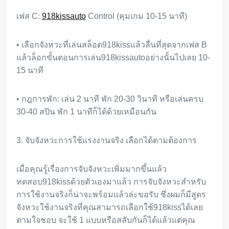
เฟส C:
918kissauto
Control (คุมเกม 10-15 นาที)
• เลือกจังหวะที่เล่นสล็อต918kissแล้วลื่นที่สุดจากเฟส B
แล้วล็อกขั้นตอนการเล่น918kissautoอย่างนั้นไปเลย 10-
15 นาที
• กฎการพัก: เล่น 2 นาที พัก 20-30 วินาที หรือเล่นครบ
30-40 สปิน พัก 1 นาทีก็ได้ด้วยเหมือนกัน
3. จับจังหวะการใช้แรงงานจริง เลือกได้ตามต้องการ
เมื่อคุณรู้เรื่องการจับจังหวะเพิ่มมากขึ้นแล้ว
ทดสอบ918kissด้วยตัวเองมาแล้ว การจับจังหวะสำหรับ
การใช้งานจริงก็น่าจะพร้อมแล้วล่ะขอรับ ซึ่งผมก็มีสูตร
จังหวะใช้งานจริงที่คุณสามารถเลือกใช้918kissได้เลย
ตามใจชอบ จะใช้ 1 แบบหรือสลับกันก็ได้แล้วแต่คุณ