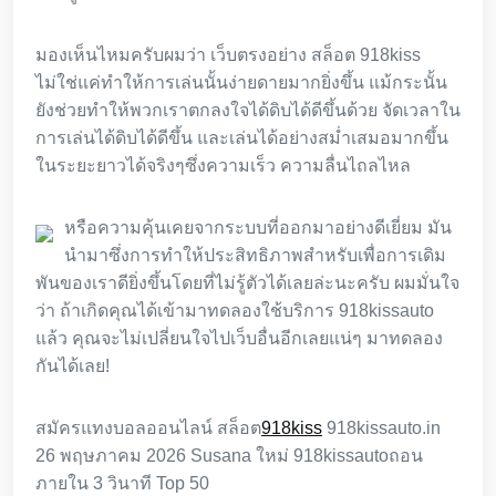
มองเห็นไหมครับผมว่า เว็บตรงอย่าง สล็อต 918kiss
ไม่ใช่แค่ทำให้การเล่นนั้นง่ายดายมากยิ่งขึ้น แม้กระนั้น
ยังช่วยทำให้พวกเราตกลงใจได้ดิบได้ดีขึ้นด้วย จัดเวลาใน
การเล่นได้ดิบได้ดีขึ้น และเล่นได้อย่างสม่ำเสมอมากขึ้น
ในระยะยาวได้จริงๆซึ่งความเร็ว ความลื่นไถลไหล
หรือความคุ้นเคยจากระบบที่ออกมาอย่างดีเยี่ยม มัน
นำมาซึ่งการทำให้ประสิทธิภาพสำหรับเพื่อการเดิม
พันของเราดียิ่งขึ้นโดยที่ไม่รู้ตัวได้เลยล่ะนะครับ ผมมั่นใจ
ว่า ถ้าเกิดคุณได้เข้ามาทดลองใช้บริการ 918kissauto
แล้ว คุณจะไม่เปลี่ยนใจไปเว็บอื่นอีกเลยแน่ๆ มาทดลอง
กันได้เลย!
สมัครแทงบอลออนไลน์ สล็อต
918kiss
918kissauto.in
26 พฤษภาคม 2026 Susana ใหม่ 918kissautoถอน
ภายใน 3 วินาที Top 50