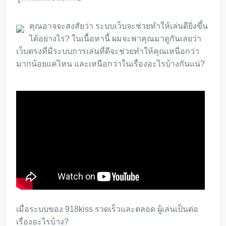
คุณอาจจะสงสัยว่า ระบบเว็บจะช่วยทำให้เล่นดียิ่งขึ้น
ได้อย่างไร? ในเนื้อหานี้ ผมจะพาคุณมาดูกันเลยว่า
เว็บตรงที่มีระบบการเล่นที่ดีจะช่วยทำให้คุณเหนือกว่า
มากน้อยแค่ไหน และเหนือกว่าในเรื่องอะไรบ้างกันแน่?
เมื่อระบบของ 918kiss รวดเร็วและตลอด ผู้เล่นเป็นต่อ
เรื่องอะไรบ้าง?