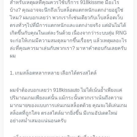
สำหรับเหตุผลที่คุณควรใช้บริการ 918kissme มีอะไร
บ้าง? คุณอาจจะนึกถึงเว็บสล็อตแตกหนักแตกง่ายอยู่ใช่
ไหม? ผมบอกเลยว่า พวกเราก็เช่นเดียวกับเว็บสล็อตเว็บ
ตรงทั่วๆไปที่มีการแตกหนักและแตกง่ายจริง แต่มันไม่ได้
เกิดขึ้นกับคุณในแต่ละวันด้วย เนื่องจากว่าระบบสุ่ม RNG
จะก่อให้เกมมีความสมดุลมากขึ้นเรื่อยๆ แล้วเหตุผลอะไร
ล่ะที่คุณควรมาเล่นกับพวกเรา? มาหาคำตอบกันเลยครับ
ผม
1. เกมสล็อตหลากหลาย เลือกได้ตรงสไตล์
ผมจำต้องบอกเลยว่า 918kissauto ไม่ได้เน้นย้ำเพียงแค่
ปริมาณเกมเพียงแค่นั้น แม้กระนั้นพวกเราเน้นถึงความ
มากมายของแบบการเล่นเกมสล็อตด้วย คุณจะได้เล่นเกม
สล็อตที่ถูกใสจ ตรงสไตล์มากยิ่งขึ้น มีเกมอัปเดตใหม่
อย่างสม่ำเสมอแน่นอนครับ