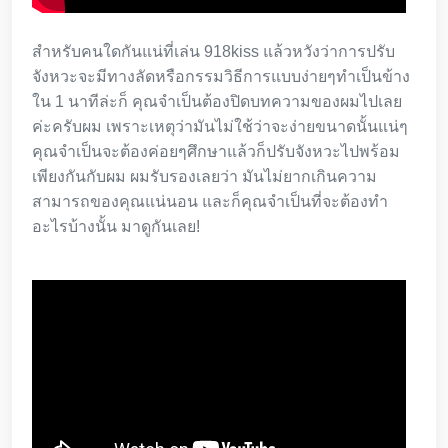
สำหรับคนใดกันแน่ที่เล่น 918kiss แล้วหวังว่าการปรับ
จังหวะจะมีทางลัดหรือกรรมวิธีการแบบง่ายๆทำเป็นข้าง
ใน 1 นาทีล่ะก็ คุณจำเป็นต้องปิดบทความของผมไปเลย
ค่ะครับผม เพราะเหตุว่ามันไม่ใช้ว่าจะง่ายขนาดนั้นแน่ๆ
คุณจำเป็นจะต้องค่อยๆศึกษาแล้วก็ปรับจังหวะไปพร้อม
เพียงกันกับผม ผมรับรองเลยว่า มันไม่ยากเกินความ
สามารถของคุณแน่นอน และก็คุณจำเป็นที่จะต้องทำ
อะไรบ้างนั้น มาดูกันเลย!