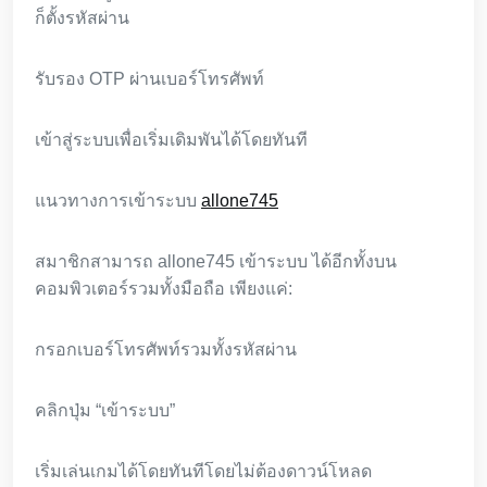
ก็ตั้งรหัสผ่าน
รับรอง OTP ผ่านเบอร์โทรศัพท์
เข้าสู่ระบบเพื่อเริ่มเดิมพันได้โดยทันที
แนวทางการเข้าระบบ
allone745
สมาชิกสามารถ allone745 เข้าระบบ ได้อีกทั้งบน
คอมพิวเตอร์รวมทั้งมือถือ เพียงแค่:
กรอกเบอร์โทรศัพท์รวมทั้งรหัสผ่าน
คลิกปุ่ม “เข้าระบบ”
เริ่มเล่นเกมได้โดยทันทีโดยไม่ต้องดาวน์โหลด