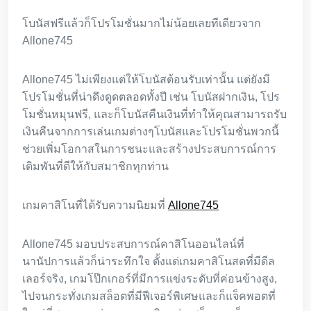
โบนัสฟรีแล้วก็โปรโมชั่นมากไม่น้อยเลยทีเดียวจาก
Allone745
Allone745 ไม่เพียงแต่ให้โบนัสต้อนรับเท่านั้น แต่ยังมี
โปรโมชั่นที่น่าดึงดูดตลอดทั้งปี เช่น โบนัสฝากเงิน, โปร
โมชั่นหมุนฟรี, และก็โบนัสคืนเงินที่ทำให้คุณสามารถรับ
เงินคืนจากการเล่นเกมต่างๆโบนัสและโปรโมชั่นพวกนี้
ช่วยเพิ่มโอกาสในการชนะและสร้างประสบการณ์การ
เดิมพันที่ดีให้กับสมาชิกทุกท่าน
เกมคาสิโนที่ได้รับความนิยมที่
Allone745
Allone745 มอบประสบการณ์คาสิโนออนไลน์ที่
นานัปการแล้วก็น่าระทึกใจ ตั้งแต่เกมคาสิโนสดที่มีดีล
เลอร์จริง, เกมโป๊กเกอร์ที่มีการแข่งระดับที่ค่อนข้างสูง,
ไปจนกระทั่งเกมสล็อตที่มีฟีเจอร์พิเศษและก็แจ็คพอตที่