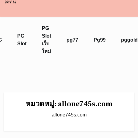
ได้ที่นี่
PG
PG
Slot
G
pg77
Pg99
pggold
Slot
เว็บ
ใหม่
หมวดหมู่:
allone745s.com
allone745s.com