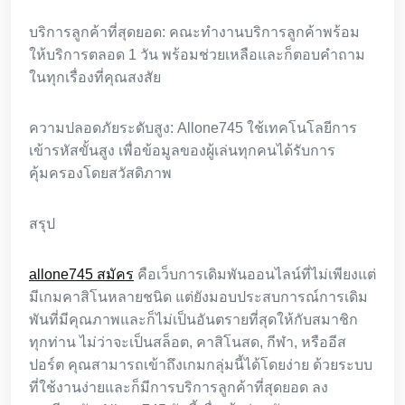
บริการลูกค้าที่สุดยอด: คณะทำงานบริการลูกค้าพร้อม
ให้บริการตลอด 1 วัน พร้อมช่วยเหลือและก็ตอบคำถาม
ในทุกเรื่องที่คุณสงสัย
ความปลอดภัยระดับสูง: Allone745 ใช้เทคโนโลยีการ
เข้ารหัสขั้นสูง เพื่อข้อมูลของผู้เล่นทุกคนได้รับการ
คุ้มครองโดยสวัสดิภาพ
สรุป
allone745 สมัคร
คือเว็บการเดิมพันออนไลน์ที่ไม่เพียงแต่
มีเกมคาสิโนหลายชนิด แต่ยังมอบประสบการณ์การเดิม
พันที่มีคุณภาพและก็ไม่เป็นอันตรายที่สุดให้กับสมาชิก
ทุกท่าน ไม่ว่าจะเป็นสล็อต, คาสิโนสด, กีฬา, หรืออีส
ปอร์ต คุณสามารถเข้าถึงเกมกลุ่มนี้ได้โดยง่าย ด้วยระบบ
ที่ใช้งานง่ายและก็มีการบริการลูกค้าที่สุดยอด ลง