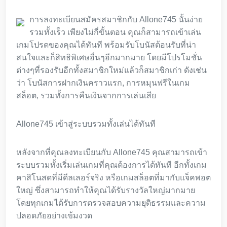
การลงทะเบียนสมัครสมาชิกกับ Allone745 นั้นง่าย
รวมทั้งเร็ว เพียงไม่กี่ขั้นตอน คุณก็สามารถเข้าเล่น
เกมโปรดของคุณได้ทันที พร้อมรับโบนัสต้อนรับที่น่า
สนใจและก็สิทธิพิเศษอื่นๆอีกมากมาย โดยมีโปรโมชั่น
ต่างๆที่รองรับอีกทั้งสมาชิกใหม่แล้วก็สมาชิกเก่า ดังเช่น
ว่า โบนัสการฝากเงินคราวแรก, การหมุนฟรีในเกม
สล็อต, รวมทั้งการคืนเงินจากการเล่นเสีย
Allone745 เข้าสู่ระบบรวมทั้งเล่นได้ทันที
หลังจากที่คุณลงทะเบียนกับ Allone745 คุณสามารถเข้า
ระบบรวมทั้งเริ่มเล่นเกมที่คุณต้องการได้ทันที อีกทั้งเกม
คาสิโนสดที่มีดีลเลอร์จริง หรือเกมสล็อตที่มากับแจ็คพอต
ใหญ่ ซึ่งสามารถทำให้คุณได้รับรางวัลใหญ่มากมาย
โดยทุกเกมได้รับการตรวจสอบความยุติธรรมและความ
ปลอดภัยอย่างเข้มงวด