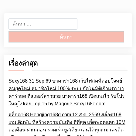
ค้นหา
สำหรับ:
เรื่องล่าสุด
Sexy168 31 Sep 69 บาคาร่า168 เว็บไพ่สดที่ตอบโจทย์
คนยุคใหม่ สมาชิกใหม่ 100% ระบบอัตโนมัติเจ้าแรก บา
คาร่าสด ดีลเลอร์สาวสวย บาคาร่า168 เปิดเกมไว รับโปร
ใหญ่ไปเลย Top 15 by Marjorie Sexy168c.com
สล็อต168 Hengjing168d.com 12 ส.ค. 2569 สล็อต168
เกมเดิมพัน ที่สร้างความบันเทิง ดีที่สุด แจ็คพอตแตก 10M
ต่อเดือน ฝาก-ถอน รวดเร็ว ยูสเดียว เล่นได้ทุกเกม เครดิต