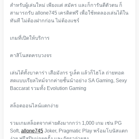
สำหรับผู้เล่นใหม่ เพียงแต่ สมัคร และก็การันตีตัวตน ก็
สามารถรับ allone745 เครดิตฟรี เพื่อใช้ทดลองเล่นได้ใน
ทันที ไม่ต้องฝากก่อน ไม่ต้องแชร์
เกมที่เปิดให้บริการ
คาสิโนสดครบวงจร
เล่นได้ทั้งบาคาร่า เสือมังกร รูเล็ต แล้วก็ไฮโล ถ่ายทอด
สดแบบเรียลไทม์จากค่ายชั้นนำอย่าง SA Gaming, Sexy
Baccarat รวมทั้ง Evolution Gaming
สล็อตออนไลน์แตกง่าย
รวมเกมสล็อตจากค่ายดังมากกว่า 1,000 เกม เช่น PG
Soft,
allone745
Joker, Pragmatic Play พร้อมโบนัสแตก
ง่าย ฟรีสปินบ่อยครั้ง และอัตราจ่ายสูง