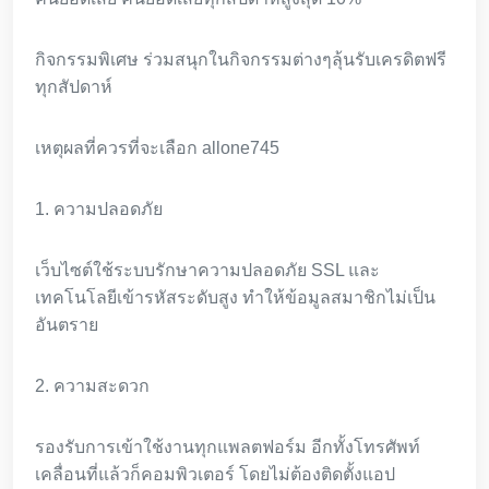
กิจกรรมพิเศษ ร่วมสนุกในกิจกรรมต่างๆลุ้นรับเครดิตฟรี
ทุกสัปดาห์
เหตุผลที่ควรที่จะเลือก allone745
1. ความปลอดภัย
เว็บไซต์ใช้ระบบรักษาความปลอดภัย SSL และ
เทคโนโลยีเข้ารหัสระดับสูง ทำให้ข้อมูลสมาชิกไม่เป็น
อันตราย
2. ความสะดวก
รองรับการเข้าใช้งานทุกแพลตฟอร์ม อีกทั้งโทรศัพท์
เคลื่อนที่แล้วก็คอมพิวเตอร์ โดยไม่ต้องติดตั้งแอป