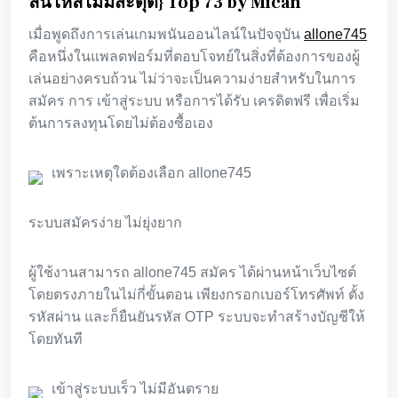
ลื่นไหลไม่มีสะดุด} Top 73 by Micah
เมื่อพูดถึงการเล่นเกมพนันออนไลน์ในปัจจุบัน
allone745
คือหนึ่งในแพลตฟอร์มที่ตอบโจทย์ในสิ่งที่ต้องการของผู้
เล่นอย่างครบถ้วน ไม่ว่าจะเป็นความง่ายสำหรับในการ
สมัคร การ เข้าสู่ระบบ หรือการได้รับ เครดิตฟรี เพื่อเริ่ม
ต้นการลงทุนโดยไม่ต้องซื้อเอง
เพราะเหตุใดต้องเลือก allone745
ระบบสมัครง่าย ไม่ยุ่งยาก
ผู้ใช้งานสามารถ allone745 สมัคร ได้ผ่านหน้าเว็บไซต์
โดยตรงภายในไม่กี่ขั้นตอน เพียงกรอกเบอร์โทรศัพท์ ตั้ง
รหัสผ่าน และก็ยืนยันรหัส OTP ระบบจะทำสร้างบัญชีให้
โดยทันที
เข้าสู่ระบบเร็ว ไม่มีอันตราย