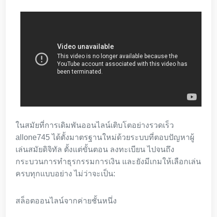
ในสมัยที่การเดิมพันออนไลน์เติบโตอย่างรวดเร็ว
allone745 ได้ตั้งมาตรฐานใหม่ด้วยระบบที่ตอบปัญหาผู้
เล่นสมัยดิจิทัล ตั้งแต่ขั้นตอน ลงทะเบียน ไปจนถึง
กระบวนการทำธุรกรรมการเงิน และยังมีเกมให้เลือกเล่น
ครบทุกแบบอย่าง ไม่ว่าจะเป็น:
สล็อตออนไลน์จากค่ายชั้นหนึ่ง