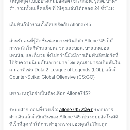
ใหญ่ที่สุด แบบอย่างเกมยอดฮิต เช่น สล็อต, รูเล็ต, บาคา
ร่า, รวมทั้งแบล็คแจ็ค ที่ให้คุณเล่นได้ตลอด 24 ชั่วโมง
เดิมพันกีฬารวมทั้งอีสปอร์ตกับ Allone745
สำหรับคนที่รู้สึกชื่นชอบการพนันกีฬา Allone745 ก็มี
การพนันในกีฬาหลายหมวด และบอล, บาสเกตบอล,
เทนนิส, และก็มวย ยิ่งไปกว่านี้ยังมีการเดิมพันอีสปอร์ตที่
ได้รับความนิยมเป็นอย่างมาก โดยคุณสามารถเดิมพันใน
เกมอาทิเช่น Dota 2, League of Legends (LOL), แล้วก็
Counter-Strike: Global Offensive (CS:GO)
เพราะเหตุใดจำเป็นต้องเลือก Allone745?
ระบบฝาก-ถอนที่รวดเร็ว:
allone745 สมัคร
ระบบการ
ฝากเงินแล้วก็เบิกเงินของ Allone745 เป็นระบบอัตโนมัติ
ที่เร็วที่สุด ทำให้การทำธุรกรรมของคุณไม่มีสะดุด