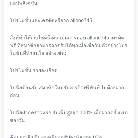
แอปพลิเคชัน
โปรโมชั่นและเครดิตฟรีจาก allone745
สิ่งที่ทำให้เว็บไซต์นี้เด่น เป็นการมอบ allone745 เครดิต
ฟรี ที่สมาชิกสามารถกดรับได้ทุกเมื่อเชื่อวัน ตัวอย่างโปร
โมชั่นที่น่าสนใจ อย่างเช่น:
โปรโมชั่น รายละเอียด
โบนัสต้อนรับ สมาชิกใหม่รับเครดิตฟรีทันที ไม่ต้องฝาก
ก่อน
โบนัสฝากคราวแรก รับเพิ่มสูงสุด 100% เมื่อฝากครั้งแรก
ของวัน
คืนยอดเสีย คืนยอดเสียทุกสัปดาห์สูงสุด 10%