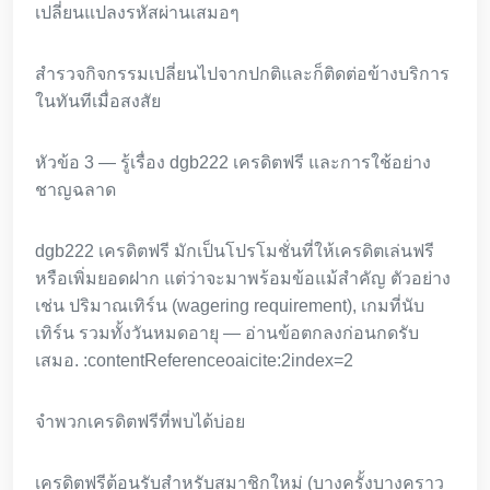
สำรวจกิจกรรมเปลี่ยนไปจากปกติและก็ติดต่อข้างบริการ
ในทันทีเมื่อสงสัย
หัวข้อ 3 — รู้เรื่อง dgb222 เครดิตฟรี และการใช้อย่าง
ชาญฉลาด
dgb222 เครดิตฟรี มักเป็นโปรโมชั่นที่ให้เครดิตเล่นฟรี
หรือเพิ่มยอดฝาก แต่ว่าจะมาพร้อมข้อแม้สำคัญ ตัวอย่าง
เช่น ปริมาณเทิร์น (wagering requirement), เกมที่นับ
เทิร์น รวมทั้งวันหมดอายุ — อ่านข้อตกลงก่อนกดรับ
เสมอ. :contentReferenceoaicite:2index=2
จำพวกเครดิตฟรีที่พบได้บ่อย
เครดิตฟรีต้อนรับสำหรับสมาชิกใหม่ (บางครั้งบางคราว