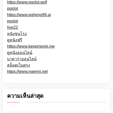
pgslot
https://www.pgheng99.ai
pgslot
live22
หนังชนโรง
ดูหนังฟรี
https://www.keepmovie.me
ดูหนังออนไลน์
บาคาร่าออนไลน์
สล็อตเว็บตรง
https://www.ngernn.net
ความเห็นล่าสุด