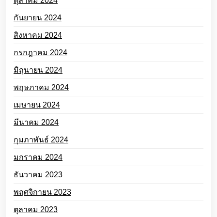
กันยายน 2024
สิงหาคม 2024
กรกฎาคม 2024
มิถุนายน 2024
พฤษภาคม 2024
เมษายน 2024
มีนาคม 2024
กุมภาพันธ์ 2024
มกราคม 2024
ธันวาคม 2023
พฤศจิกายน 2023
ตุลาคม 2023