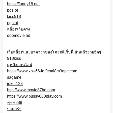
https://funny18.net
pgslot
kiss918
pgslot
สล็อตเว็บตรง
doomovie hd
เว็บสล็อตและบาคาร่าของโครตดีเว็บนี้เล่นแล้วรวยจัดๆ
918kiss
ดูหนังออนไลน์
https://www.xn--66-lqi9etal8m3epc.com
sagame
joker123
http://www.movie87hd.com
https://www.pussy888play.com
พุซซี่888
บาคาร่า
https://www.pgslot.golf