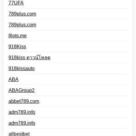
789plus.com
789plus.com
8lots.me
918Kiss
918kiss ดาวน์โหลด
918kissauto
ABA
ABAGroup2
abbet789.com
adm789.info
adm789.info
allbestbet