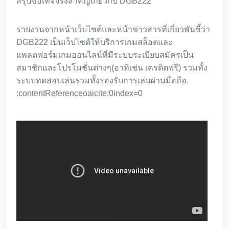
รายงานจากหน้าเว็บไซต์และหน้าข่าวสารที่เกี่ยวพันชี้ว่า
DGB222 เป็นเว็บไซต์ให้บริการเกมสล็อตและ
แพลตฟอร์มเกมออนไลน์ที่มีระบบระเบียบสมัครเป็น
สมาชิกและโปรโมชั่นต่างๆ(อาทิเช่น เครดิตฟรี) รวมทั้ง
ระบบทดสอบเล่นรวมทั้งรองรับการเล่นผ่านมือถือ.
:contentReferenceoaicite:0index=0