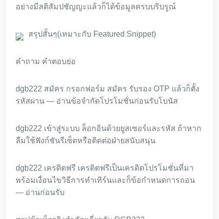
สรุปสั้นๆ(เหมาะกับ Featured Snippet)
คำถาม คำตอบย่อ
dgb222 สมัคร กรอกฟอร์ม สมัคร รับรอง OTP แล้วก็ตั้ง
รหัสผ่าน — อ่านข้อจำกัดโปรโมชั่นก่อนรับโบนัส
dgb222 เข้าสู่ระบบ ล็อกอินด้วยยูสเซอร์และรหัส ถ้าหาก
ลืมใช้ฟังก์ชันรีเซ็ตหรือติดต่อฝ่ายสนับสนุน
dgb222 เครดิตฟรี เครดิตฟรีเป็นเครดิตโปรโมชั่นที่มา
พร้อมเงื่อนไขวิธีการทำเทิร์นและก็ข้อกำหนดการถอน
— อ่านก่อนรับ
สรุปข้อเท็จจริงสำคัญเกี่ยวกับ DGB222