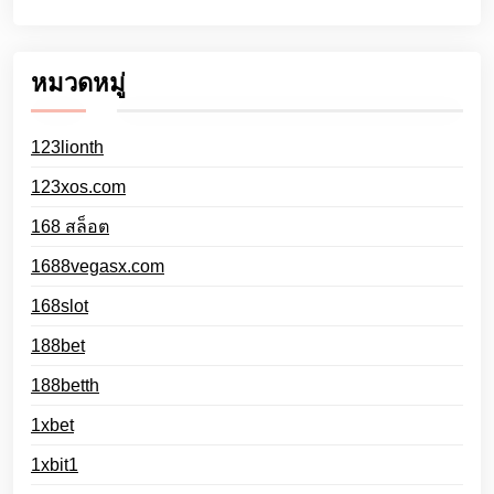
หมวดหมู่
123lionth
123xos.com
168 สล็อต
1688vegasx.com
168slot
188bet
188betth
1xbet
1xbit1
77UFA