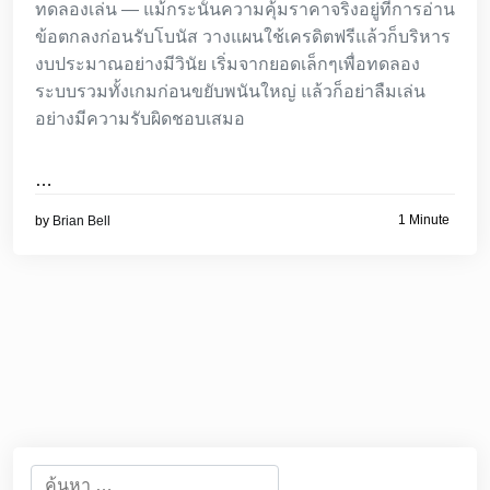
ข้อตกลงก่อนรับโบนัส วางแผนใช้เครดิตฟรีแล้วก็บริหาร
งบประมาณอย่างมีวินัย เริ่มจากยอดเล็กๆเพื่อทดลอง
ระบบรวมทั้งเกมก่อนขยับพนันใหญ่ แล้วก็อย่าลืมเล่น
อย่างมีความรับผิดชอบเสมอ
…
1 Minute
by
Brian Bell
ค้นหา
สำหรับ: