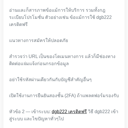
อ่านและก็สารภาพข้อแม้การให้บริการ รวมทั้งกฎ
ระเบียบโปรโมชั่น ตัวอย่างเช่น ข้อแม้การใช้ dgb222
เครดิตฟรี
แนวทางการสมัครให้ปลอดภัย
สำรวจว่า URL เป็นของโดเมนทางการ แล้วก็มีช่องทาง
ติดต่อแจ่มแจ้งก่อนกรอกข้อมูล
อย่าใช้รหัสผ่านเดียวกันกับบัญชีสำคัญอื่นๆ
เปิดใช้งานการยืนยันสองชั้น (2FA) ถ้าแพลตฟอร์มรองรับ
หัวข้อ 2 — เข้าระบบ:
dgb222 เครดิตฟรี
วิธี dgb222 เข้า
สู่ระบบ และไขปัญหาทั่วๆไป