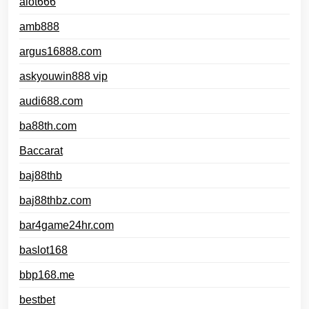
alot666
amb888
argus16888.com
askyouwin888 vip
audi688.com
ba88th.com
Baccarat
baj88thb
baj88thbz.com
bar4game24hr.com
baslot168
bbp168.me
bestbet