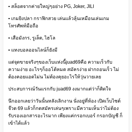
• สล็อตจากค่ายใหญ่ๆอย่าง PG, Joker, JILI
• เกมยิงปลา กราฟิกสวย เล่นแล้วลุ้นเหมือนเล่นเกม
โทรศัพท์มือถือ
• เสือมังกร, รูเล็ต, ไฮโล
• แทงบอลออนไลน์ก็ยังมี
แต่จุดขายจริงๆของเว็บแห่งนี้juad69คือ ความเร็วกับ
ความง่าย อะไรๆก็ออโต้หมด สมัครง่าย ฝากถอนเร็ว ไม่
ต้องคอยแอดไม่น ไม่ต้องคุยอะไรให้วุ่นวายเลย
ประสบการณ์วันแรกกับ juad69 งงมากแต่ว่าก็ติดใจ
นึกออกเลยว่าวันนั้นหลังเลิกงาน นั่งอยู่ที่ห้อง เปิดเว็บไซต์
จ๊วด 69 แล้วก็กดสมัครเล่นๆเพราะมีความเห็นว่าไม่ต้อง
รับรองเอกสารอะไรมาก เพียงแค่กรอกเบอร์ กรอกบัญชี ก็
เข้าได้แล้ว