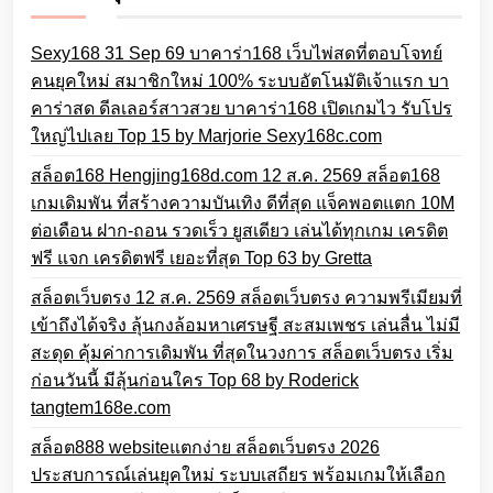
Sexy168 31 Sep 69 บาคาร่า168 เว็บไพ่สดที่ตอบโจทย์
คนยุคใหม่ สมาชิกใหม่ 100% ระบบอัตโนมัติเจ้าแรก บา
คาร่าสด ดีลเลอร์สาวสวย บาคาร่า168 เปิดเกมไว รับโปร
ใหญ่ไปเลย Top 15 by Marjorie Sexy168c.com
สล็อต168 Hengjing168d.com 12 ส.ค. 2569 สล็อต168
เกมเดิมพัน ที่สร้างความบันเทิง ดีที่สุด แจ็คพอตแตก 10M
ต่อเดือน ฝาก-ถอน รวดเร็ว ยูสเดียว เล่นได้ทุกเกม เครดิต
ฟรี แจก เครดิตฟรี เยอะที่สุด Top 63 by Gretta
สล็อตเว็บตรง 12 ส.ค. 2569 สล็อตเว็บตรง ความพรีเมียมที่
เข้าถึงได้จริง ลุ้นกงล้อมหาเศรษฐี สะสมเพชร เล่นลื่น ไม่มี
สะดุด คุ้มค่าการเดิมพัน ที่สุดในวงการ สล็อตเว็บตรง เริ่ม
ก่อนวันนี้ มีลุ้นก่อนใคร Top 68 by Roderick
tangtem168e.com
สล็อต888 websiteแตกง่าย สล็อตเว็บตรง 2026
ประสบการณ์เล่นยุคใหม่ ระบบเสถียร พร้อมเกมให้เลือก