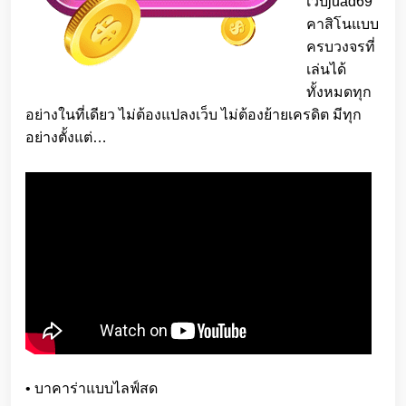
เว็บjuad69
คาสิโนแบบ
ครบวงจรที่
เล่นได้
ทั้งหมดทุก
อย่างในที่เดียว ไม่ต้องแปลงเว็บ ไม่ต้องย้ายเครดิต มีทุก
อย่างตั้งแต่…
• บาคาร่าแบบไลฟ์สด