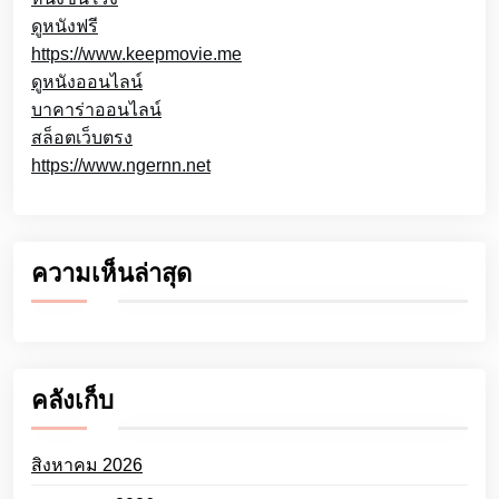
ดูหนังฟรี
https://www.keepmovie.me
ดูหนังออนไลน์
บาคาร่าออนไลน์
สล็อตเว็บตรง
https://www.ngernn.net
ความเห็นล่าสุด
คลังเก็บ
สิงหาคม 2026