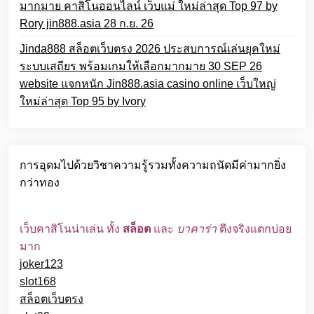
มากมาย คาสิโนออนไลน์ เว็บแม่ ใหม่ล่าสุด Top 97 by
Rory jin888.asia 28 ก.ย. 26
Jinda888 สล็อตเว็บตรง 2026 ประสบการณ์เล่นยุคใหม่
ระบบเสถียร พร้อมเกมให้เลือกมากมาย 30 SEP 26
website แจกหนัก Jin888.asia casino online เว็บใหญ่
ใหม่ล่าสุด Top 95 by Ivory
การอุดมไปด้วยวิชาความรู้รวมทั้งความถนัดมีค่ามากยิ่ง
กว่าทอง
เว็บคาสิโนน่าเล่น ทั้ง
สล็อต
และ
บาคาร่า
ตึงจริงแตกบ่อย
มาก
joker123
slot168
สล็อตเว็บตรง