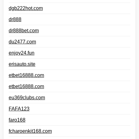
dgb222hot.com
dr888
dr888bet.com
du2477.com
enjoy24.fun
erisauto.site
etbet16888.com
etbet16888.com
eu369clubs.com
FAFA123
faro168
fcharoenkit168.com