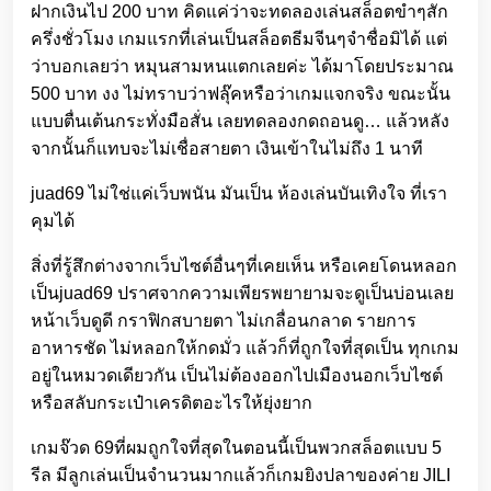
ฝากเงินไป 200 บาท คิดแค่ว่าจะทดลองเล่นสล็อตขำๆสัก
ครึ่งชั่วโมง เกมแรกที่เล่นเป็นสล็อตธีมจีนๆจำชื่อมิได้ แต่
ว่าบอกเลยว่า หมุนสามหนแตกเลยค่ะ ได้มาโดยประมาณ
500 บาท งง ไม่ทราบว่าฟลุ๊คหรือว่าเกมแจกจริง ขณะนั้น
แบบตื่นเต้นกระทั่งมือสั่น เลยทดลองกดถอนดู… แล้วหลัง
จากนั้นก็แทบจะไม่เชื่อสายตา เงินเข้าในไม่ถึง 1 นาที
juad69 ไม่ใช่แค่เว็บพนัน มันเป็น ห้องเล่นบันเทิงใจ ที่เรา
คุมได้
สิ่งที่รู้สึกต่างจากเว็บไซต์อื่นๆที่เคยเห็น หรือเคยโดนหลอก
เป็นjuad69 ปราศจากความเพียรพยายามจะดูเป็นบ่อนเลย
หน้าเว็บดูดี กราฟิกสบายตา ไม่เกลื่อนกลาด รายการ
อาหารชัด ไม่หลอกให้กดมั่ว แล้วก็ที่ถูกใจที่สุดเป็น ทุกเกม
อยู่ในหมวดเดียวกัน เป็นไม่ต้องออกไปเมืองนอกเว็บไซต์
หรือสลับกระเป๋าเครดิตอะไรให้ยุ่งยาก
เกมจ๊วด 69ที่ผมถูกใจที่สุดในตอนนี้เป็นพวกสล็อตแบบ 5
รีล มีลูกเล่นเป็นจำนวนมากแล้วก็เกมยิงปลาของค่าย JILI