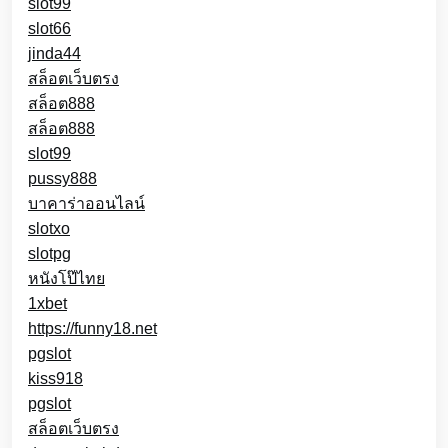
slot99
slot66
jinda44
สล็อตเว็บตรง
สล็อต888
สล็อต888
slot99
pussy888
บาคาร่าออนไลน์
slotxo
slotpg
หนังโป๊ไทย
1xbet
https://funny18.net
pgslot
kiss918
pgslot
สล็อตเว็บตรง