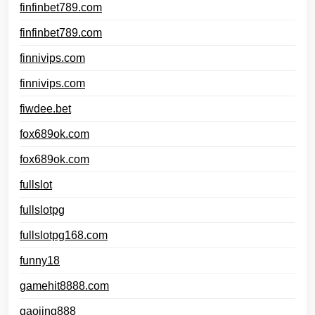
finfinbet789.com
finfinbet789.com
finnivips.com
finnivips.com
fiwdee.bet
fox689ok.com
fox689ok.com
fullslot
fullslotpg
fullslotpg168.com
funny18
gamehit8888.com
gaojing888