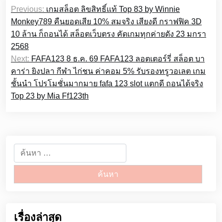
แนะแนว
Previous:
เกมสล็อต ลิขสิทธิ์แท้ Top 83 by Winnie
เรื่อง
Monkey789 คืนยอดเสีย 10% สมจริง เสียงดี กราฟฟิค 3D
10 ล้าน ก็ถอนได้ สล็อตเว็บตรง คัดเกมทุกค่ายดัง 23 มกรา
2568
Next:
FAFA123 8 ธ.ค. 69 FAFA123 ลอตเตอร์รี่ สล็อต บา
คาร่า ยิงปลา กีฬา ไก่ชน ค่าคอม 5% รับรองทรูวอเลต เกม
ชั้นนำ โปรโมชั่นมากมาย fafa 123 slot แตกดี ถอนได้จริง
Top 23 by Mia Ff123th
ค้นหา
สำหรับ:
เรื่องล่าสุด