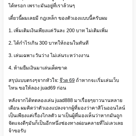
ได้หรอก เพราะมันอยู่ที่เราล้วนๆ
เดี๋ยวนี้ผมเลยมี กฎเหล็ก ของตัวเองแบบนี้ครับผม
1. เพิ่มเติมเงินเพียงแค่วันละ 200 บาท ไม่เติมเพิ่ม
2. ได้กำไรเกิน 300 บาทให้ถอนในทันที
3. เล่นเฉพาะวันว่าง ไม่เล่นระหว่างงาน
4. ห้ามยืมเงินมาเล่นเด็ดขาด
สรุปแบบตรงๆจากหัวใจ:
จ๊วด 69
ถ้าหากจะเริ่มเล่นเว็บ
ไหน ขอให้ลอง juad69 ก่อน
หลังจากได้ทดลองเล่น juad888 มาเรื่อยๆยาวนานหลาย
เดือน ผมคิดว่าตัวเองแปลงจากผู้ที่มองว่าคาสิโนออนไลน์
เป็นเพียงแค่เรื่องไกลตัว มาเป็นผู้ที่มองเห็นว่าหากมันถูก
จัดแจงดีๆมันก็เป็นอีกหนึ่งช่องทางผ่อนคลายที่ไม่เลวเลย
จ้าขอรับ