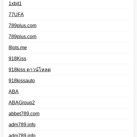
1xbit1
77UFA
789plus.com
789plus.com
8lots.me
918Kiss
918kiss ดาวน์โหลด
918kissauto
ABA
ABAGroup2
abbet789.com
adm789.info
adm789.info