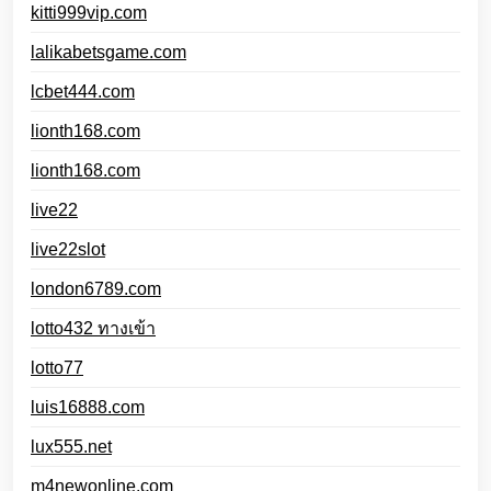
kitti999vip.com
lalikabetsgame.com
lcbet444.com
lionth168.com
lionth168.com
live22
live22slot
london6789.com
lotto432 ทางเข้า
lotto77
luis16888.com
lux555.net
m4newonline.com