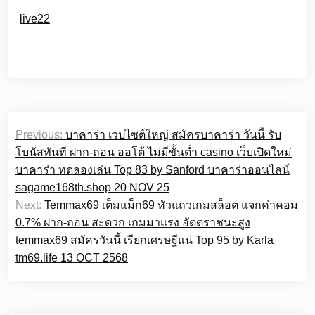
live22
แนะแนว
Previous:
บาคาร่า เวปไซต์ใหญ่ สมัครบาคาร่า วันนี้ รับ
เรื่อง
โบนัสทันที ฝาก-ถอน ออโต้ ไม่มีขั้นต่ำ casino เว็บเปิดใหม่
บาคาร่า ทดลองเล่น Top 83 by Sanford บาคาร่าออนไลน์
sagame168th.shop 20 NOV 25
Next:
Temmax69 เต็มแม็ก69 หัวแถวเกมสล็อต แจกค่าคอม
0.7% ฝาก-ถอน สะดวก เกมมาแรง อัตตราชนะสูง
temmax69 สมัครวันนี้ เรียกเศรษฐีแน่ Top 95 by Karla
tm69.life 13 OCT 2568