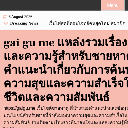
Skip
Menu
to
6 August 2026
content
Breaking News
 69 บาคาร่า168 เว็บไพ่สดที่ตอบโจทย์คนยุคใหม่ สมาชิกใหม่ 10
gai gu me แหล่งรวมเรื่อ
และความรู้สำหรับชายหาด
คำแนะนำเกี่ยวกับการค้
ความสุขและความสำเร็จ
ชีวิตและความสัมพันธ์
https://gaigu.me เว็บไซต์ชายหาดู ที่นำเสนอคำแนะนำและข้อมูลท
ประโยชน์สำหรับชายที่กำลังมองหาความสุขและความสำเร็จในช
ความสัมพันธ์ ร่วมติดตามเรื่องราวที่น่าสนใจและแหล่งความรู้ที่