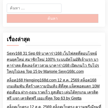
ค้นหา
สำหรับ:
เรื่องล่าสุด
Sexy168 31 Sep 69 บาคาร่า168 เว็บไพ่สดที่ตอบโจทย์
คนยุคใหม่ สมาชิกใหม่ 100% ระบบอัตโนมัติเจ้าแรก บา
คาร่าสด ดีลเลอร์สาวสวย บาคาร่า168 เปิดเกมไว รับโปร
ใหญ่ไปเลย Top 15 by Marjorie Sexy168c.com
สล็อต168 Hengjing168d.com 12 ส.ค. 2569 สล็อต168
เกมเดิมพัน ที่สร้างความบันเทิง ดีที่สุด แจ็คพอตแตก 10M
ต่อเดือน ฝาก-ถอน รวดเร็ว ยูสเดียว เล่นได้ทุกเกม เครดิต
ฟรี แจก เครดิตฟรี เยอะที่สุด Top 63 by Gretta
สล็อตเว็บตรง 12 ส.ค. 2569 สล็อตเว็บตรง ความพรีเมียมที่