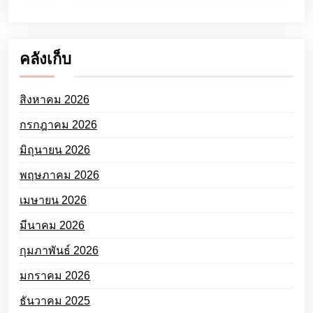
คลังเก็บ
สิงหาคม 2026
กรกฎาคม 2026
มิถุนายน 2026
พฤษภาคม 2026
เมษายน 2026
มีนาคม 2026
กุมภาพันธ์ 2026
มกราคม 2026
ธันวาคม 2025