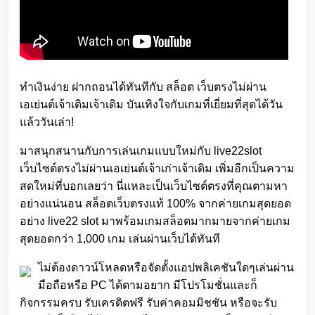
ทำเงินง่าย ฝากถอนได้ทันทีกับ สล็อต เว็บตรงไม่ผ่าน
เอเย่นต์เจ้าเดิมเจ้าเดิม บันเทิงใจกับเกมที่เยี่ยมที่สุดได้วัน
แล้ววันเล่า!
มาสนุกสนานกับการเล่นเกมแบบใหม่กับ live22slot
เว็บไซต์ตรงไม่ผ่านเอเย่นต์เจ้าเก่าเจ้าเดิม เพิ่มอีกเป็นความ
สดใหม่ที่บอกเลยว่า นี่แหละเป็นเว็บไซต์ตรงที่คุณตามหา
อย่างแน่นอน สล็อตเว็บตรงแท้ 100% จากค่ายเกมสุดยอด
อย่าง live22 slot มาพร้อมเกมสล็อตมากมายจากค่ายเกม
สุดยอดกว่า 1,000 เกม เล่นผ่านเว็บได้ทันที
ไม่ต้องดาวน์โหลดหรือจัดตั้งแอปพลิเคชันใดๆเล่นผ่าน
มือถือหรือ PC ได้ตามอยาก มีโปรโมชั่นและก็
กิจกรรมครบ รับเครดิตฟรี รับค่าคอมมิชชัน หรือจะรับ