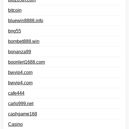
bitcoin
bluewin8888.info
bng55
bombet888.win
bonanza99
boonlert1688.com
bwvip4.com
bwvip4.com
cafe444
carlo999.net
cashgame168
Casino