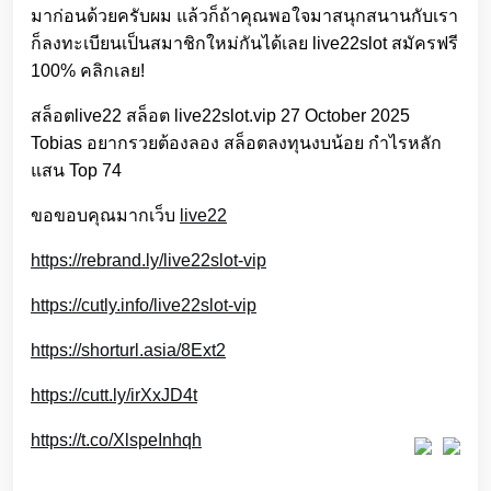
มาก่อนด้วยครับผม แล้วก็ถ้าคุณพอใจมาสนุกสนานกับเรา
ก็ลงทะเบียนเป็นสมาชิกใหม่กันได้เลย live22slot สมัครฟรี
100% คลิกเลย!
สล็อตlive22 สล็อต live22slot.vip 27 October 2025
Tobias อยากรวยต้องลอง สล็อตลงทุนงบน้อย กำไรหลัก
แสน Top 74
ขอขอบคุณมากเว็บ
live22
https://rebrand.ly/live22slot-vip
https://cutly.info/live22slot-vip
https://shorturl.asia/8Ext2
https://cutt.ly/irXxJD4t
https://t.co/XlspeInhqh