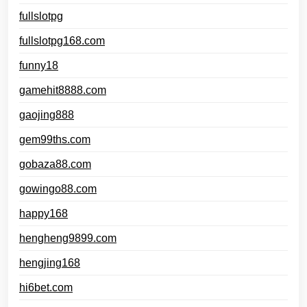
fullslotpg
fullslotpg168.com
funny18
gamehit8888.com
gaojing888
gem99ths.com
gobaza88.com
gowingo88.com
happy168
hengheng9899.com
hengjing168
hi6bet.com