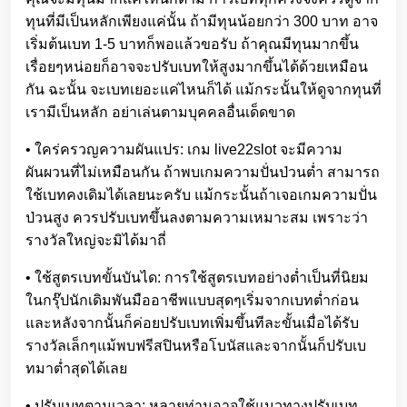
ทุนที่มีเป็นหลักเพียงแค่นั้น ถ้ามีทุนน้อยกว่า 300 บาท อาจ
เริ่มต้นเบท 1-5 บาทก็พอแล้วขอรับ ถ้าคุณมีทุนมากขึ้น
เรื่อยๆหน่อยก็อาจจะปรับเบทให้สูงมากขึ้นได้ด้วยเหมือน
กัน ฉะนั้น จะเบทเยอะแค่ไหนก็ได้ แม้กระนั้นให้ดูจากทุนที่
เรามีเป็นหลัก อย่าเล่นตามบุคคลอื่นเด็ดขาด
• ใคร่ครวญความผันแปร: เกม live22slot จะมีความ
ผันผวนที่ไม่เหมือนกัน ถ้าพบเกมความปั่นป่วนต่ำ สามารถ
ใช้เบทคงเดิมได้เลยนะครับ แม้กระนั้นถ้าเจอเกมความปั่น
ป่วนสูง ควรปรับเบทขึ้นลงตามความเหมาะสม เพราะว่า
รางวัลใหญ่จะมิได้มาถี่
• ใช้สูตรเบทขั้นบันได: การใช้สูตรเบทอย่างต่ำเป็นที่นิยม
ในกรุ๊ปนักเดิมพันมืออาชีพแบบสุดๆเริ่มจากเบทต่ำก่อน
และหลังจากนั้นก็ค่อยปรับเบทเพิ่มขึ้นทีละขั้นเมื่อได้รับ
รางวัลเล็กๆแม้พบฟรีสปินหรือโบนัสและจากนั้นก็ปรับเบ
ทมาต่ำสุดได้เลย
• ปรับเบทตามเวลา: หลายท่านอาจใช้แนวทางปรับเบท