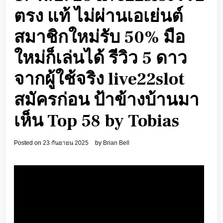
ตรง แท้ ไม่ผ่านเอเย่นต์
สมาชิกใหม่รับ 50% มือ
ใหม่ก็เล่นได้ รีวิว 5 ดาว
จากผู้ใช้จริง live22slot
สมัครก่อน ป้าข้างบ้านมา
เห็น Top 58 by Tobias
Posted on
23 กันยายน 2025
by
Brian Bell