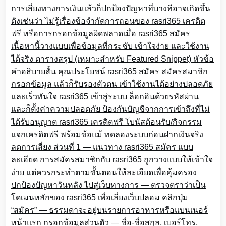
การเสี่ยงทางการเงินแล้วก็ปกป้องปัญหาที่บางทีอาจเกิดขึ้น
ดังเช่นว่า ไม่รู้เรื่องข้อจำกัดการถอนของ rasri365 เครดิต
ฟรี หรือการกรอกข้อมูลผิดพลาดเมื่อ rasri365 สมัคร
เนื้อหานี้วางแบบเพื่อข้อมูลที่กระชับ เข้าใจง่าย และใช้งาน
ได้จริง ตารางสรุป (เหมาะสำหรับ Featured Snippet) หัวข้อ
คำอธิบายสั้น คุณประโยชน์ rasri365 สมัคร สมัครสมาชิก
กรอกข้อมูล แล้วก็รับรองตัวตน เข้าใช้งานได้อย่างปลอดภัย
และเร็วทันใจ rasri365 เข้าสู่ระบบ ล็อกอินด้วยรหัสผ่าน
และก็ตั้งค่าความปลอดภัย ป้องกันบัญชีจากการเข้าถึงที่ไม่
ได้รับอนุญาต rasri365 เครดิตฟรี โบนัสต้อนรับ/กิจกรรม
แจกเครดิตฟรี พร้อมข้อแม้ ทดลองระบบก่อนฝากเงินจริง
ลดการเสี่ยง ส่วนที่ 1 — แนวทาง rasri365 สมัคร แบบ
ละเอียด การสมัครสมาชิกกับ rasri365 ถูกวางแบบให้เข้าใจ
ง่าย แต่ควรกระทำตามขั้นตอนให้ละเอียดเพื่อคุ้มครอง
ปกป้องปัญหาวันหลัง ไปสู่เว็บทางการ — ตรวจตราว่าเป็น
โดเมนหลักของ rasri365 เพื่อเลี่ยงเว็บปลอม คลิกปุ่ม
“สมัคร” — ธรรมดาจะอยู่บนรายการอาหารหรือแบนเนอร์
หน้าแรก กรอกข้อมูลส่วนตัว — ชื่อ-ชื่อสกุล, เบอร์โทร,