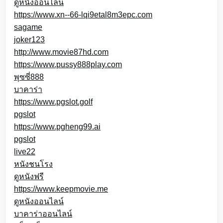
ดูหนังออนไลน์
https://www.xn--66-lqi9etal8m3epc.com
sagame
joker123
http://www.movie87hd.com
https://www.pussy888play.com
พุซซี่888
บาคาร่า
https://www.pgslot.golf
pgslot
https://www.pgheng99.ai
pgslot
live22
หนังชนโรง
ดูหนังฟรี
https://www.keepmovie.me
ดูหนังออนไลน์
บาคาร่าออนไลน์