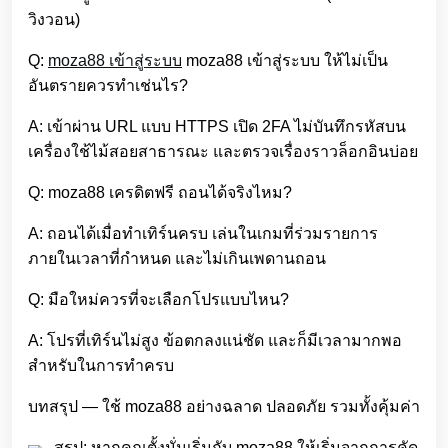
วิงวอน)
Q:
moza88 เข้าสู่ระบบ
moza88 เข้าสู่ระบบ ให้ไม่เป็น
อันตรายควรทำเช่นไร?
A: เข้าผ่าน URL แบบ HTTPS เปิด 2FA ไม่บันทึกรหัสบน
เครื่องใช้ไม้สอยสาธารณะ และตรวจเรื่องราวล็อกอินบ่อย
Q: moza88 เครดิตฟรี ถอนได้จริงไหม?
A: ถอนได้เมื่อทำเทิร์นครบ เล่นในเกมที่ร่วมรายการ
ภายในเวลาที่กำหนด และไม่เกินเพดานถอน
Q: มือใหม่ควรที่จะเลือกโปรแบบไหน?
A: โปรที่เทิร์นไม่สูง ข้อตกลงแน่ชัด และก็มีเวลามากพอ
สำหรับในการทำครบ
บทสรุป — ใช้ moza88 อย่างฉลาด ปลอดภัย รวมทั้งคุ้มค่า
สรุป: หากคุณตั้งมั่นเริ่มกับ moza88 ให้เริ่มจากการคัด