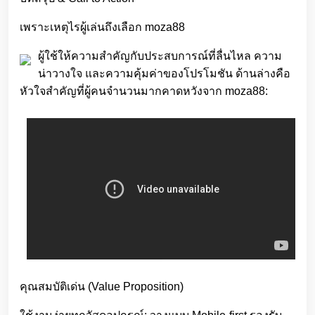
เพราะเหตุไรผู้เล่นถึงเลือก moza88
ผู้ใช้ให้ความสำคัญกับประสบการณ์ที่ลื่นไหล ความ
น่าวางใจ และความคุ้มค่าของโปรโมชัน ด้านล่างคือ
หัวใจสำคัญที่ผู้คนจำนวนมากคาดหวังจาก moza88:
คุณสมบัติเด่น (Value Proposition)