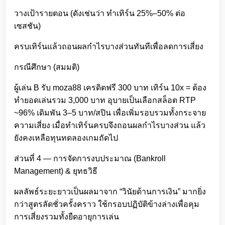
วางเป้ารายตอน (ดังเช่นว่า ทำเทิร์น 25%–50% ต่อ
เซสชัน)
ครบเทิร์นแล้วถอนผลกำไรบางส่วนทันทีเพื่อลดการเสี่ยง
กรณีศึกษา (สมมติ)
ผู้เล่น B รับ moza88 เครดิตฟรี 300 บาท เทิร์น 10x = ต้อง
ทำยอดเล่นรวม 3,000 บาท อุบายเป็นเลือกสล็อต RTP
~96% เดิมพัน 3–5 บาท/สปิน เพื่อเพิ่มรอบรวมทั้งกระจาย
ความเสี่ยง เมื่อทำเทิร์นครบจึงถอนผลกำไรบางส่วน แล้ว
ยังคงเหลือทุนทดลองเกมถัดไป
ส่วนที่ 4 — การจัดการงบประมาณ (Bankroll
Management) & ยุทธวิธี
ผลลัพธ์ระยะยาวเป็นผลมาจาก “วินัยด้านการเงิน” มากยิ่ง
กว่าสูตรลัดชั่วครั้งคราว ใช้กรอบปฏิบัติข้างล่างเพื่อคุม
การเสี่ยงรวมทั้งยืดอายุการเล่น