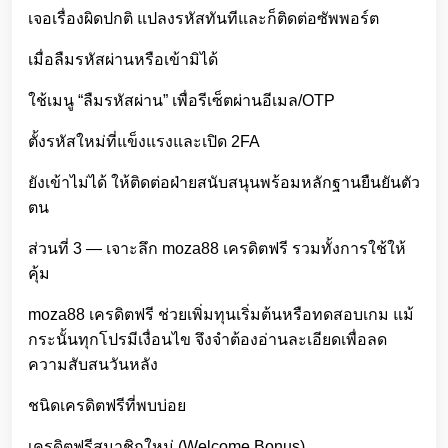
เจอเรื่องผิดปกติ แปลงรหัสทันทีและก็ติดต่อซัพพอร์ต
เมื่อลืมรหัสผ่านหรือเข้ามิได้
ใช้เมนู “ลืมรหัสผ่าน” เพื่อรีเซ็ตผ่านอีเมล/OTP
ตั้งรหัสใหม่ที่แข็งแรงและเปิด 2FA
ยังเข้าไม่ได้ ให้ติดต่อฝ่ายสนับสนุนพร้อมหลักฐานยืนยันตัว
ตน
ส่วนที่ 3 — เจาะลึก moza88 เครดิตฟรี รวมทั้งการใช้ให้
คุ้ม
moza88 เครดิตฟรี ช่วยเพิ่มทุนเริ่มต้นหรือทดสอบเกม แม้
กระนั้นทุกโปรมีเงื่อนไข จึงจำต้องอ่านละเอียดเพื่อลด
ความสับสนวันหลัง
ชนิดเครดิตฟรีที่พบบ่อย
เครดิตฟรีสมาชิกใหม่ (Welcome Bonus)