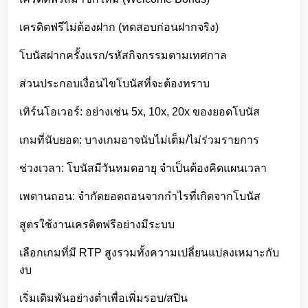
เครดิตฟรีไม่ต้องฝาก (ทดสอบก่อนฝากจริง)
โบนัสฝากครั้งแรก/รหัสกิจกรรมตามเทศกาล
ส่วนประกอบเงื่อนไขโบนัสที่จะต้องทราบ
เทิร์นโอเวอร์: อย่างเช่น 5x, 10x, 20x ของยอดโบนัส
เกมที่นับยอด: บางเกมอาจนับไม่เต็ม/ไม่ร่วมรายการ
ช่วงเวลา: โบนัสมีวันหมดอายุ จำเป็นต้องคิดแผนเวลา
เพดานถอน: จำกัดยอดถอนจากกำไรที่เกิดจากโบนัส
สูตรใช้งานเครดิตฟรีอย่างมีระบบ
เลือกเกมที่มี RTP สูงรวมทั้งความเปลี่ยนแปลงเหมาะกับ
งบ
เริ่มเดิมพันอย่างต่ำเพื่อเพิ่มรอบ/สปิน