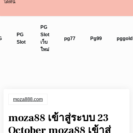
ได้ที่นี่
PG
PG
Slot
G
pg77
Pg99
pggold
Slot
เว็บ
ใหม่
moza888.com
moza88 เข้าสู่ระบบ 23
October moza88 เข้าสู่