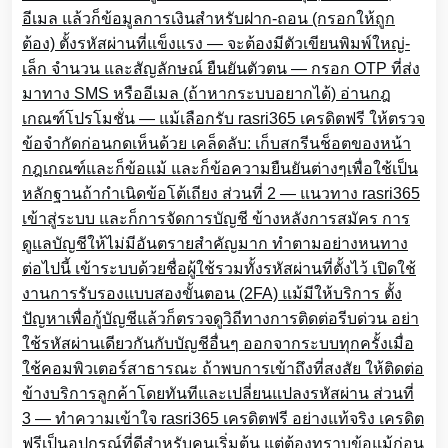
อีเมล แล้วก็ข้อมูลการเงินสำหรับฝาก-ถอน (กรอกให้ถูก
ต้อง) ตั้งรหัสผ่านที่แข็งแรง — จะต้องมีตัวเขียนพิมพ์ใหญ่-
เล็ก จำนวน และสัญลักษณ์ ยืนยันตัวตน — กรอก OTP ที่ส่ง
มาทาง SMS หรืออีเมล (ถ้าหากระบบอยากได้) อ่านกฎ
เกณฑ์โปรโมชั่น — แม้เลือกรับ rasri365 เครดิตฟรี ให้ตรวจ
ข้อจำกัดก่อนกดเห็นด้วย เคล็ดลับ: เก็บสกรีนช็อตของหน้า
กฎเกณฑ์และก็ข้อแม้ และก็ข้อความยืนยันต่างๆเพื่อใช้เป็น
หลักฐานถ้ากำเนิดข้อโต้เถียง ส่วนที่ 2 — แนวทาง rasri365
เข้าสู่ระบบ และก็การจัดการบัญชี ข้างหลังการสมัคร การ
ดูแลบัญชีให้ไม่มีอันตรายสำคัญมาก ทำตามอย่างหนทาง
ต่อไปนี้ เข้าระบบด้วยชื่อผู้ใช้รวมทั้งรหัสผ่านที่ตั้งไว้ เปิดใช้
งานการรับรองแบบสองขั้นตอน (2FA) แม้มีให้บริการ ตั้ง
ปัญหาเพื่อกู้บัญชีแล้วก็ตรวจดูวิถีทางการติดต่อรีบด่วน อย่า
ใช้รหัสผ่านเดียวกันกับบัญชีอื่นๆ ออกจากระบบทุกครั้งเมื่อ
ใช้คอมพิวเตอร์สาธารณะ ถ้าพบการเข้าถึงที่สงสัย ให้ติดต่อ
ข้างบริการลูกค้าโดยทันทีและเปลี่ยนแปลงรหัสผ่าน ส่วนที่
3 — ทำความเข้าใจ rasri365 เครดิตฟรี อย่างแท้จริง เครดิต
ฟรีเป็นอุปกรณ์ที่ดีสำหรับคนเริ่มต้น แต่ต้องทราบข้อแม้ก่อน