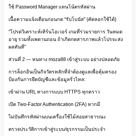
ใช้ Password Manager แทนโน้ตรหัสผ่าน
เนื้อความแจ้งเตือนก่อนกด “รับโบนัส” (คัดลอกใช้ได้)
“โปรดวิเคราะห์เทิร์นโอเวอร์ เกมที่ร่วมรายการ วันหมด
อายุ รวมทั้งเพดานถอน ถ้าเกิดกดสารภาพแล้วโปรจะส่ง
ผลทันที”
ส่วนที่ 2 — หนทาง moza88 เข้าสู่ระบบ อย่างปลอดภัย
การล็อกอินเป็นกิจวัตรหลักที่จำต้องดูแลเพื่อคุ้มครอง
ป้องกันการยึดบัญชีและข้อมูลรั่วไหล:
เข้าผ่าน URL ทางการแบบ HTTPS ทุกคราว
เปิด Two-Factor Authentication (2FA) หากมี
ไม่บันทึกรหัสผ่านบนเครื่องใช้ไม้สอยสาธารณะ
ตรวจประวัติการเข้าสู่ระบบ/ธุรกรรมเป็นประจำ