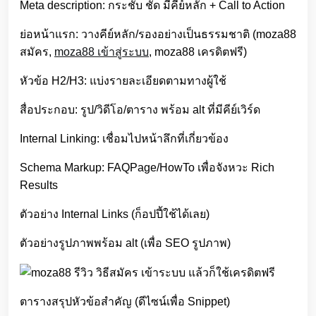
Meta description: กระชับ ชัด มีคีย์หลัก + Call to Action
ย่อหน้าแรก: วางคีย์หลัก/รองอย่างเป็นธรรมชาติ (moza88
สมัคร,
moza88 เข้าสู่ระบบ
, moza88 เครดิตฟรี)
หัวข้อ H2/H3: แบ่งรายละเอียดตามทางผู้ใช้
สื่อประกอบ: รูป/วิดีโอ/ตาราง พร้อม alt ที่มีคีย์เวิร์ด
Internal Linking: เชื่อมไปหน้าลึกที่เกี่ยวข้อง
Schema Markup: FAQPage/HowTo เพื่อจังหวะ Rich
Results
ตัวอย่าง Internal Links (ก็อปปี้ใช้ได้เลย)
ตัวอย่างรูปภาพพร้อม alt (เพื่อ SEO รูปภาพ)
ตารางสรุปหัวข้อสำคัญ (ดีไซน์เพื่อ Snippet)