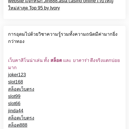
website แจกหนัก Jin888.asia casino online เว็บใหญ่
ใหม่ล่าสุด Top 95 by Ivory
การอุดมไปด้วยวิชาความรู้รวมทั้งความถนัดมีค่ามากยิ่ง
กว่าทอง
เว็บคาสิโนน่าเล่น ทั้ง
สล็อต
และ
บาคาร่า
ตึงจริงแตกบ่อย
มาก
joker123
slot168
สล็อตเว็บตรง
slot99
slot66
jinda44
สล็อตเว็บตรง
สล็อต888