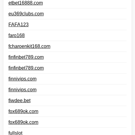
etbet16888.com
eu369clubs.com
FAFA123
faro168
fcharoenkit168.com
finfinbet789.com
finfinbet789.com
finnivips.com
finnivips.com
fiwdee.bet
fox689ok.com
fox689ok.com
fullslot