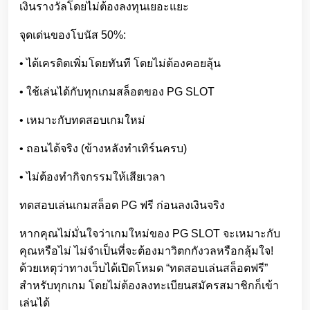
เงินรางวัลโดยไม่ต้องลงทุนเยอะแยะ
จุดเด่นของโบนัส 50%:
• ได้เครดิตเพิ่มโดยทันที โดยไม่ต้องคอยลุ้น
• ใช้เล่นได้กับทุกเกมสล็อตของ PG SLOT
• เหมาะกับทดสอบเกมใหม่
• ถอนได้จริง (ข้างหลังทำเทิร์นครบ)
• ไม่ต้องทำกิจกรรมให้เสียเวลา
ทดสอบเล่นเกมสล็อต PG ฟรี ก่อนลงเงินจริง
หากคุณไม่มั่นใจว่าเกมใหม่ของ PG SLOT จะเหมาะกับ
คุณหรือไม่ ไม่จำเป็นที่จะต้องมาวิตกกังวลหรือกลุ้มใจ!
ด้วยเหตุว่าทางเว็บได้เปิดโหมด “ทดสอบเล่นสล็อตฟรี”
สำหรับทุกเกม โดยไม่ต้องลงทะเบียนสมัครสมาชิกก็เข้า
เล่นได้