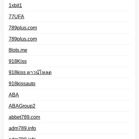
1xbit1
77UFA
789plus.com
789plus.com
8lots.me
918Kiss
918kiss ดาวน์โหลด
918kissauto
ABA
ABAGroup2
abbet789.com
adm789.info