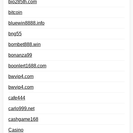
bio285th.com
bitcoin
bluewin8888.info
bng55
bombet888.win
bonanza99
boonlert1688.com
bwvip4.com
bwvip4.com
cafe444
carlo999.net
cashgame168
Casino