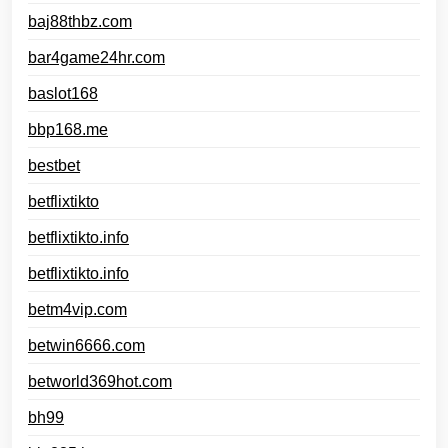
baj88thbz.com
bar4game24hr.com
baslot168
bbp168.me
bestbet
betflixtikto
betflixtikto.info
betflixtikto.info
betm4vip.com
betwin6666.com
betworld369hot.com
bh99