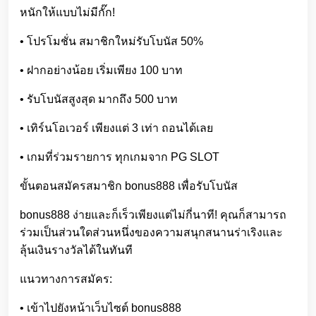
หนักให้แบบไม่มีกั๊ก!
• โปรโมชั่น สมาชิกใหม่รับโบนัส 50%
• ฝากอย่างน้อย เริ่มเพียง 100 บาท
• รับโบนัสสูงสุด มากถึง 500 บาท
• เทิร์นโอเวอร์ เพียงแต่ 3 เท่า ถอนได้เลย
• เกมที่ร่วมรายการ ทุกเกมจาก PG SLOT
ขั้นตอนสมัครสมาชิก bonus888 เพื่อรับโบนัส
bonus888 ง่ายและก็เร็วเพียงแต่ไม่กี่นาที! คุณก็สามารถ
ร่วมเป็นส่วนใดส่วนหนึ่งของความสนุกสนานร่าเริงและ
ลุ้นเงินรางวัลได้ในทันที
แนวทางการสมัคร:
• เข้าไปยังหน้าเว็บไซต์ bonus888