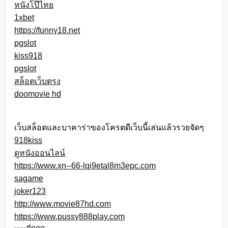
หนังโป๊ไทย
1xbet
https://funny18.net
pgslot
kiss918
pgslot
สล็อตเว็บตรง
doomovie hd
เว็บสล็อตและบาคาร่าของโครตดีเว็บนี้เล่นแล้วรวยจัดๆ
918kiss
ดูหนังออนไลน์
https://www.xn--66-lqi9etal8m3epc.com
sagame
joker123
http://www.movie87hd.com
https://www.pussy888play.com