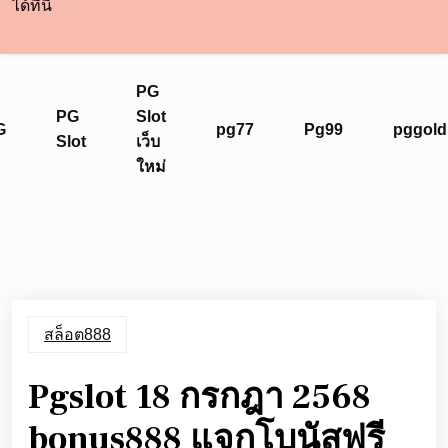
ได้ที่นี่
PG
PG
Slot
G
pg77
Pg99
pggold
Slot
เว็บ
ใหม่
สล็อต888
Pgslot 18 กรกฎา 2568
bonus888 แจกโบนัสฟรี