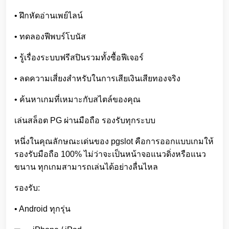
• ฝึกหัดอ่านเพย์ไลน์
• ทดลองฟีพบร์โบนัส
• รู้เรื่องระบบฟรีสปินรวมทั้งซื้อฟีเจอร์
• ลดความเสี่ยงสำหรับในการเสียเงินเสียทองจริง
• ค้นหาเกมที่เหมาะกับสไตล์ของคุณ
เล่นสล็อต PG ผ่านมือถือ รองรับทุกระบบ
หนึ่งในคุณลักษณะเด่นของ pgslot คือการออกแบบเกมให้
รองรับมือถือ 100% ไม่ว่าจะเป็นหน้าจอแนวดิ่งหรือแนว
ขนาน ทุกเกมสามารถเล่นได้อย่างลื่นไหล
รองรับ:
• Android ทุกรุ่น