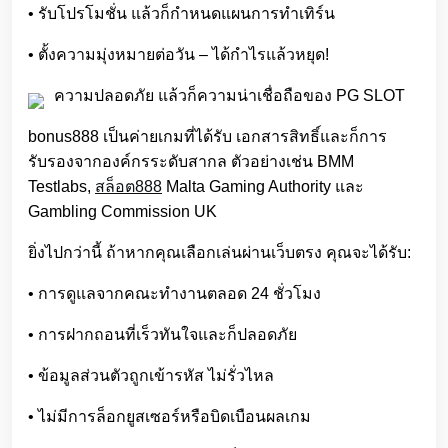
• รับโปรโมชั่น แล้วก็กำหนดแผนการทำเทิร์น
• ตั้งความมุ่งหมายต่อวัน – ได้กำไรแล้วหยุด!
ความปลอดภัย แล้วก็ความน่าเชื่อถือของ PG SLOT
bonus888 เป็นค่ายเกมที่ได้รับ เอกสารสิทธิ์และก็การ
รับรองจากองค์กรระดับสากล ตัวอย่างเช่น BMM
Testlabs,
สล็อต888
Malta Gaming Authority และ
Gambling Commission UK
ยิ่งไปกว่านี้ ถ้าหากคุณเลือกเล่นผ่านเว็บตรง คุณจะได้รับ:
• การดูแลจากคณะทำงานตลอด 24 ชั่วโมง
• การฝากถอนที่เร็วทันใจและก็ปลอดภัย
• ข้อมูลส่วนตัวถูกเข้ารหัส ไม่รั่วไหล
• ไม่มีการล็อกยูสเซอร์หรือบิดเบือนผลเกม