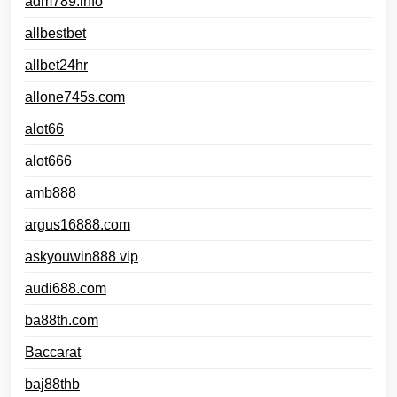
adm789.info
allbestbet
allbet24hr
allone745s.com
alot66
alot666
amb888
argus16888.com
askyouwin888 vip
audi688.com
ba88th.com
Baccarat
baj88thb