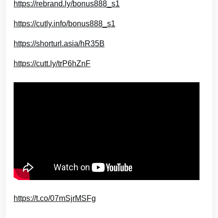
https://rebrand.ly/bonus888_s1
https://cutly.info/bonus888_s1
https://shorturl.asia/hR35B
https://cutt.ly/trP6hZnF
https://t.co/07mSjrMSFg