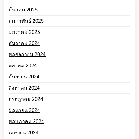
มีนาคม 2025
กุมภาพันธ์ 2025
มกราคม 2025
ธันวาคม 2024
พฤศจิกายน 2024
ตุลาคม 2024
กันยายน 2024
สิงหาคม 2024
กรกฎาคม 2024
มิถุนายน 2024
พฤษภาคม 2024
เมษายน 2024