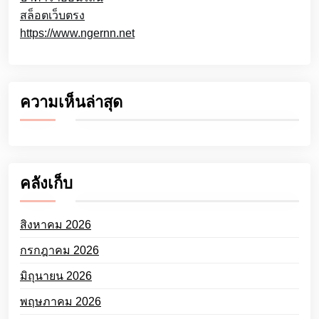
สล็อตเว็บตรง
https://www.ngernn.net
ความเห็นล่าสุด
คลังเก็บ
สิงหาคม 2026
กรกฎาคม 2026
มิถุนายน 2026
พฤษภาคม 2026