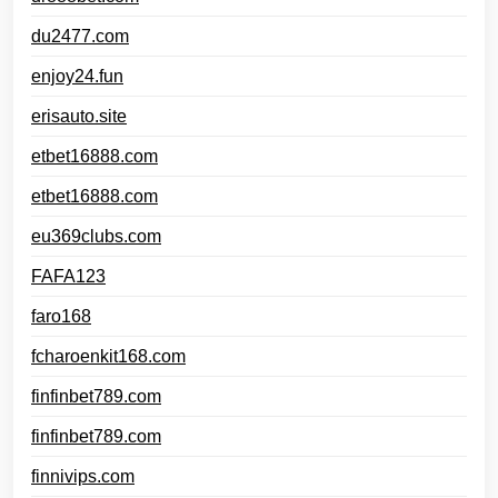
du2477.com
enjoy24.fun
erisauto.site
etbet16888.com
etbet16888.com
eu369clubs.com
FAFA123
faro168
fcharoenkit168.com
finfinbet789.com
finfinbet789.com
finnivips.com