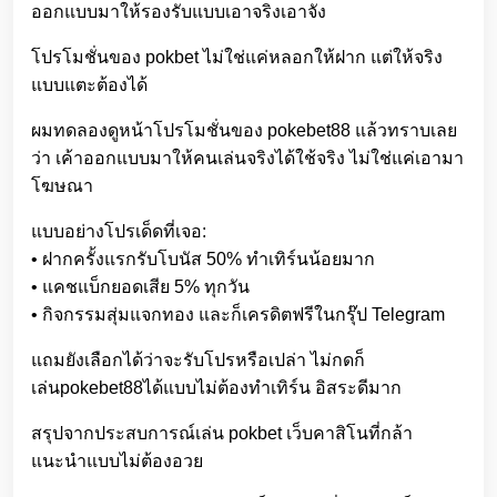
ออกแบบมาให้รองรับแบบเอาจริงเอาจัง
โปรโมชั่นของ pokbet ไม่ใช่แค่หลอกให้ฝาก แต่ให้จริง
แบบแตะต้องได้
ผมทดลองดูหน้าโปรโมชั่นของ pokebet88 แล้วทราบเลย
ว่า เค้าออกแบบมาให้คนเล่นจริงได้ใช้จริง ไม่ใช่แค่เอามา
โฆษณา
แบบอย่างโปรเด็ดที่เจอ:
• ฝากครั้งแรกรับโบนัส 50% ทำเทิร์นน้อยมาก
• แคชแบ็กยอดเสีย 5% ทุกวัน
• กิจกรรมสุ่มแจกทอง และก็เครดิตฟรีในกรุ๊ป Telegram
แถมยังเลือกได้ว่าจะรับโปรหรือเปล่า ไม่กดก็
เล่นpokebet88ได้แบบไม่ต้องทำเทิร์น อิสระดีมาก
สรุปจากประสบการณ์เล่น pokbet เว็บคาสิโนที่กล้า
แนะนำแบบไม่ต้องอวย