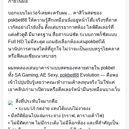
ภายในมือ
บอกแบบไม่เว่อร์เลยคะครับผม… คาสิโนสดของ
pokbet88 ให้ความรู้สึกเหมือนนั่งอยู่หน้าโต๊ะจริงๆที่ลาส
เวกัสอย่างไรยังงั้น ตั้งแต่บรรยากาศห้อง ไลฟ์ดีลเลอร์ที่
แต่งตัวดูดี มีมาตรฐาน สื่อสารแน่ชัด ระบบภาพก็ชัดแบบ
Full HD ไม่มีสะดุด แถมยังเลือกห้องเล่นpokbetได้
นานัปการตามสไตล์ที่ถูกใจ ไม่ว่าจะเป็นแบบหรูๆไฮคลาส
หรือฟีลเอเชียแนวสบายๆ
ผมทดลองเล่นบาคาร่าแบบสดของหลายค่ายใน pokbet
ทั้ง SA Gaming, AE Sexy,
pokbet88
Evolution — คือพอ
เข้าไปปุบปับรู้เลยว่าคณะทำงานเค้าลงทุนจริง ไม่ใช่แค่
เอาคลิปเก่ามาเปิดวนหรือดีลเลอร์หน้ามึนๆเหมือนบางเว็บ
สิ่งที่ประทับใจมากคือ
• ระบบ UI กดง่าย แทงได้แบบไม่งวยงง
• มีสถิติย้อนไปแจ่มกระจ่าง (กราฟ, ตารางเค้าไพ่)
• ไม่มีตัดภาพ ไม่มีกระเด้ง ไม่มีล็อกห้อง และที่สำคัญเป็น