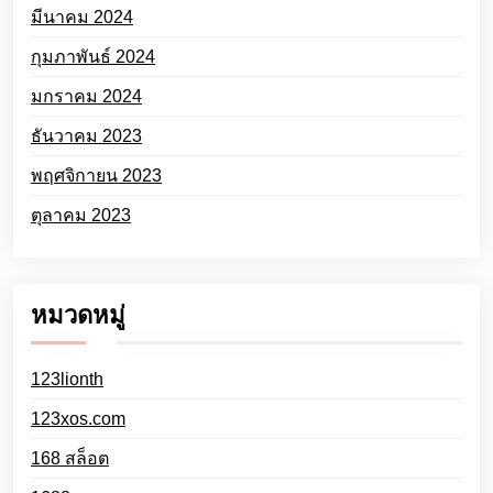
มีนาคม 2024
กุมภาพันธ์ 2024
มกราคม 2024
ธันวาคม 2023
พฤศจิกายน 2023
ตุลาคม 2023
หมวดหมู่
123lionth
123xos.com
168 สล็อต