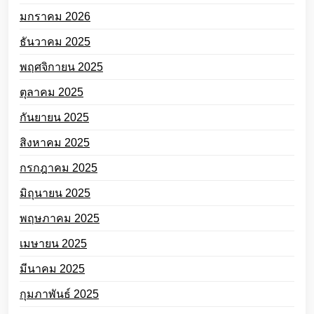
มกราคม 2026
ธันวาคม 2025
พฤศจิกายน 2025
ตุลาคม 2025
กันยายน 2025
สิงหาคม 2025
กรกฎาคม 2025
มิถุนายน 2025
พฤษภาคม 2025
เมษายน 2025
มีนาคม 2025
กุมภาพันธ์ 2025