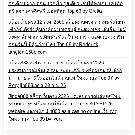
ต่อเดือน ฝาก-ถอน รวดเร็ว ยูสเดียว เล่นได้ทุกเกม เครดิต
ฟรี แจก เครดิตฟรี เยอะที่สุด Top 63 by Gretta
สล็อตเว็บตรง 12 ส.ค. 2569 สล็อตเว็บตรง ความพรีเมียมที่
เข้าถึงได้จริง ลุ้นกงล้อมหาเศรษฐี สะสมเพชร เล่นลื่น ไม่มี
สะดุด คุ้มค่าการเดิมพัน ที่สุดในวงการ สล็อตเว็บตรง เริ่ม
ก่อนวันนี้ มีลุ้นก่อนใคร Top 68 by Roderick
tangtem168e.com
สล็อต888 websiteแตกง่าย สล็อตเว็บตรง 2026
ประสบการณ์เล่นยุคใหม่ ระบบเสถียร พร้อมเกมให้เลือก
มากมาย คาสิโนออนไลน์ เว็บแม่ ใหม่ล่าสุด Top 97 by
Rory jin888.asia 28 ก.ย. 26
Jinda888 สล็อตเว็บตรง 2026 ประสบการณ์เล่นยุคใหม่
ระบบเสถียร พร้อมเกมให้เลือกมากมาย 30 SEP 26
website แจกหนัก Jin888.asia casino online เว็บใหญ่
ใหม่ล่าสุด Top 95 by Ivory