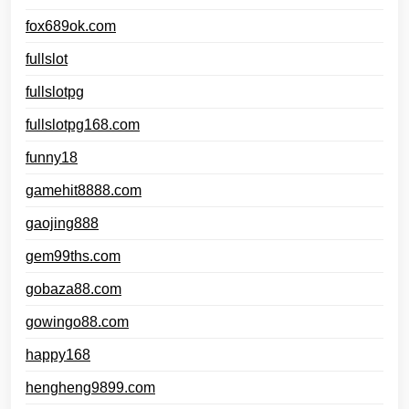
fox689ok.com
fullslot
fullslotpg
fullslotpg168.com
funny18
gamehit8888.com
gaojing888
gem99ths.com
gobaza88.com
gowingo88.com
happy168
hengheng9899.com