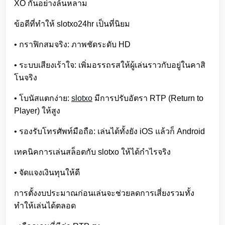
XO กันอย่างล้นหลาม
ข้อดีที่ทำให้ slotxo24hr เป็นที่นิยม
• กราฟิกสมจริง: ภาพชัดระดับ HD
• ระบบเสียงเร้าใจ: เพิ่มอรรถรสให้ผู้เล่นราวกับอยู่ในคาสิ
โนจริง
• โบนัสแตกง่าย:
slotxo
มีการปรับอัตรา RTP (Return to
Player) ให้สูง
• รองรับโทรศัพท์มือถือ: เล่นได้ทั้งยัง iOS แล้วก็ Android
เทคนิคการเล่นสล็อตกับ slotxo ให้ได้กำไรจริง
• จัดแจงเงินทุนให้ดี
การตั้งงบประมาณก่อนเล่นจะช่วยลดการเสี่ยงรวมทั้ง
ทำให้เล่นได้ตลอด