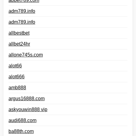
abbet789.com
adm789.info
adm789.info
allbestbet
allbet24hr
allone745s.com
alot66
alot666
amb888
argus16888.com
askyouwin888 vip
audi688.com
ba88th.com