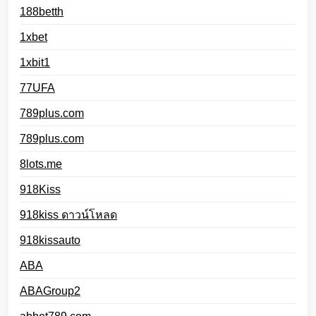
188betth
1xbet
1xbit1
77UFA
789plus.com
789plus.com
8lots.me
918Kiss
918kiss ดาวน์โหลด
918kissauto
ABA
ABAGroup2