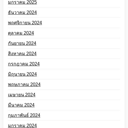
มกราคม 2025
ธันวาคม 2024
พฤศจิกายน 2024
ตุลาคม 2024
กันยายน 2024
สิงหาคม 2024
กรกฎาคม 2024
มิถุนายน 2024
พฤษภาคม 2024
เมษายน 2024
มีนาคม 2024
กุมภาพันธ์ 2024
มกราคม 2024