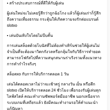
• สร้างประสบการณ์ที่ดีให้กับผู้เล่น
ผู้เล่นใหม่จะไม่เคยรู้สึกว่าถูกฉ้อโกง แล้วก็ผู้เล่นเก่าก็รู้สึก
ถึงความเที่ยงธรรม กระตุ้นให้เกิดความจงรักต่อแบรนด์
slotxo
• เล่นบันเทิงใจโดยไม่บีบคั้น
การเล่นสล็อตด้วยโบนัสที่ไม่ต้องทำเทิร์นช่วยให้ผู้เล่นไม่
จำเป็นที่จะต้องมาวิตกกังวลหรือกลุ้มใจกับวิธีการทำยอด
สามารถโฟกัสไปที่ความสนุกสนานร่าเริงรวมทั้งแนวทาง
การทำกำไรจริงๆ
สล็อตxo กับการให้บริการตลอด 1 วัน
เล่นได้ตลอดเวลาไม่ว่าจะเช้าตรู่ กลางวัน เย็น หรือดึก
slotxo เปิดให้บริการตลอด 24 ชั่วโมง เพื่อรองรับผู้เล่นทุก
ไลฟ์สไตล์ คณะทำงานซัพพอร์ตมืออาชีพ นอกเหนือจาก
ระบบเกมที่เสถียรแล้ว ยังมีคณะทำงานรอให้คำแนะนำ
แก้ปัญหา