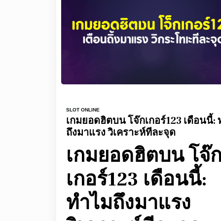
SLOT ONLINE
เกมยอดฮิตบน โจ๊กเกอร์123 เดือนนี้:
ถึงมาแรง วิเคราะห์ทีละจุด
เกมยอดฮิตบน โจ๊
เกอร์123 เดือนนี้:
ทำไมถึงมาแรง