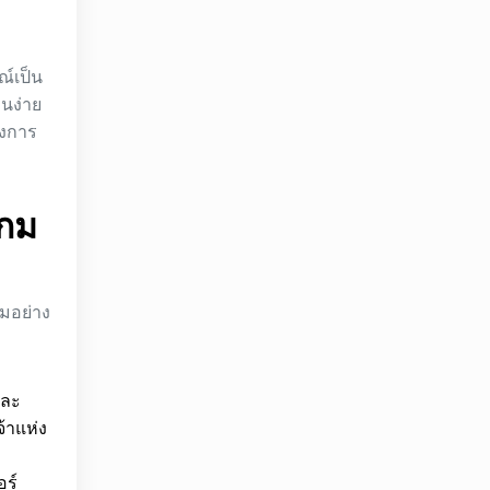
ณ์เป็น
่นง่าย
องการ
เกม
ยมอย่าง
และ
จ้าแห่ง
อร์