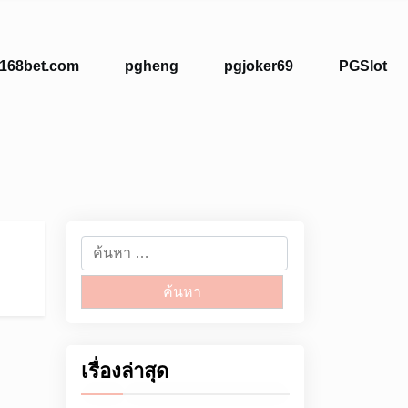
168bet.com
pgheng
pgjoker69
PGSlot
ค้นหา
สำหรับ:
เรื่องล่าสุด