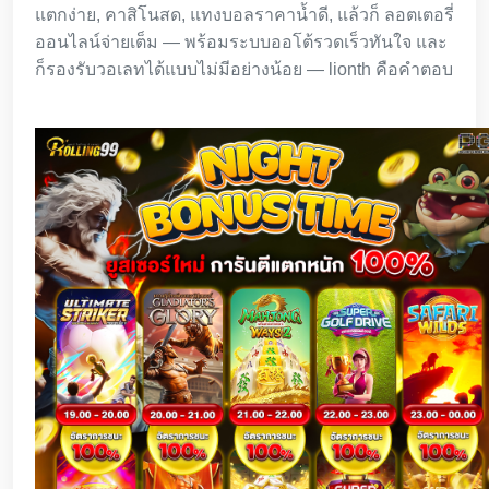
แตกง่าย, คาสิโนสด, แทงบอลราคาน้ำดี, แล้วก็ ลอตเตอรี่
ออนไลน์จ่ายเต็ม — พร้อมระบบออโต้รวดเร็วทันใจ และ
ก็รองรับวอเลทได้แบบไม่มีอย่างน้อย — lionth คือคำตอบ