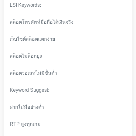
LSI Keywords:
สล็อตโทรศัพท์มือถือได้เงินจริง
เว็บไซต์สล็อตแตกง่าย
สล็อตไม่ล็อกยูส
สล็อตวอเลทไม่มีขั้นต่ำ
Keyword Suggest:
ฝากไม่มีอย่างต่ำ
RTP สูงทุกเกม