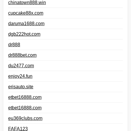
cupcake88x.com
daruma1688.com
dgb222hot.com
dr888
dr888bet.com
du2477.com
enjoy24.fun
erisauto.site
etbet16888.com
etbet16888.com
eu369clubs.com
FAFA123