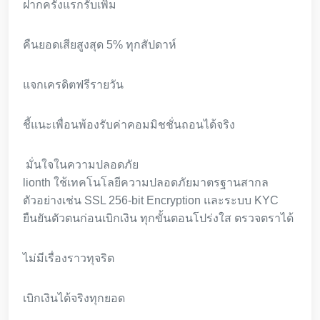
คืนยอดเสียสูงสุด 5% ทุกสัปดาห์
แจกเครดิตฟรีรายวัน
ชี้แนะเพื่อนพ้องรับค่าคอมมิชชั่นถอนได้จริง
️ มั่นใจในความปลอดภัย
lionth ใช้เทคโนโลยีความปลอดภัยมาตรฐานสากล
ตัวอย่างเช่น SSL 256-bit Encryption และระบบ KYC
ยืนยันตัวตนก่อนเบิกเงิน ทุกขั้นตอนโปร่งใส ตรวจตราได้
ไม่มีเรื่องราวทุจริต
เบิกเงินได้จริงทุกยอด