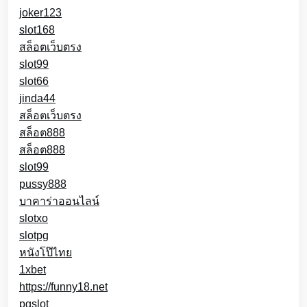
joker123
slot168
สล็อตเว็บตรง
slot99
slot66
jinda44
สล็อตเว็บตรง
สล็อต888
สล็อต888
slot99
pussy888
บาคาร่าออนไลน์
slotxo
slotpg
หนังโป๊ไทย
1xbet
https://funny18.net
pgslot