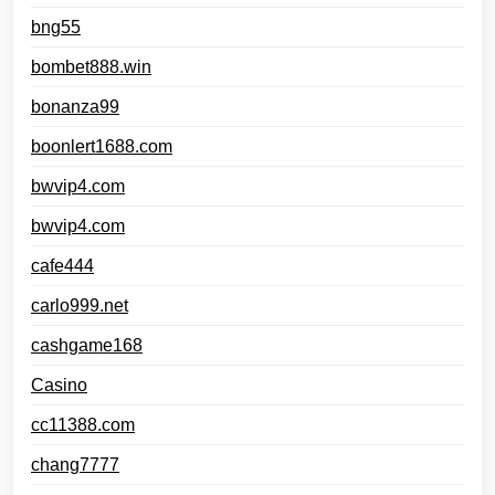
bng55
bombet888.win
bonanza99
boonlert1688.com
bwvip4.com
bwvip4.com
cafe444
carlo999.net
cashgame168
Casino
cc11388.com
chang7777
chinatown888.win