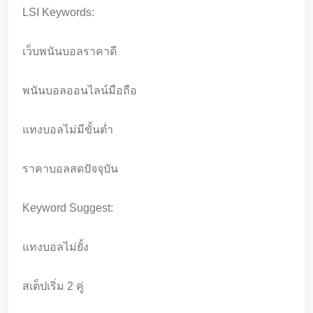
LSI Keywords:
เว็บพนันบอลราคาดี
พนันบอลออนไลน์มือถือ
แทงบอลไม่มีขั้นต่ำ
ราคาบอลสดปัจจุบัน
Keyword Suggest:
แทงบอลไม่ยั้ง
สเต็ปเริ่ม 2 คู่