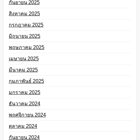
สิงหาคม 2025
กรกฎาคม 2025
มิถุนายน 2025
พฤษภาคม 2025
เมษายน 2025
มีนาคม 2025
กุมภาพันธ์ 2025
มกราคม 2025
ธันวาคม 2024
พฤศจิกายน 2024
ตุลาคม 2024
กันยายน 2024