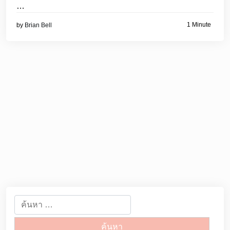
1 Minute
by
Brian Bell
ค้นหา
สำหรับ: