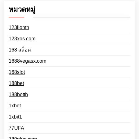
หมวดหมู่
123lionth
123xos.com
168 สล็อต
1688vegasx.com
168slot
188bet
188betth
1xbet
1xbit1
77UFA
789plus.com