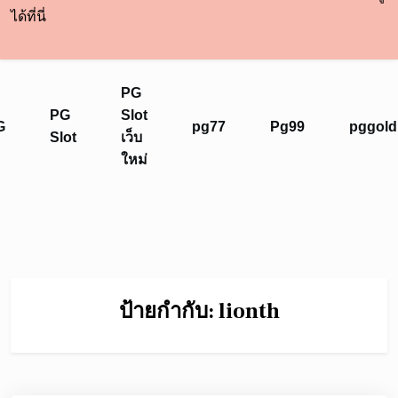
ได้ที่นี่
PG
PG
Slot
G
pg77
Pg99
pggold
Slot
เว็บ
ใหม่
ป้ายกำกับ:
lionth