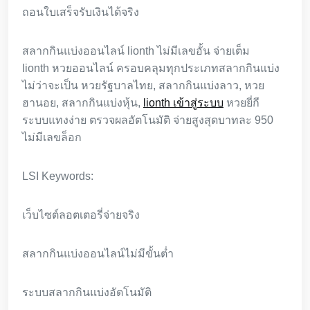
ถอนใบเสร็จรับเงินได้จริง
สลากกินแบ่งออนไลน์ lionth ไม่มีเลขอั้น จ่ายเต็ม
lionth หวยออนไลน์ ครอบคลุมทุกประเภทสลากกินแบ่ง
ไม่ว่าจะเป็น หวยรัฐบาลไทย, สลากกินแบ่งลาว, หวย
ฮานอย, สลากกินแบ่งหุ้น,
lionth เข้าสู่ระบบ
หวยยี่กี
ระบบแทงง่าย ตรวจผลอัตโนมัติ จ่ายสูงสุดบาทละ 950
ไม่มีเลขล็อก
LSI Keywords:
เว็บไซต์ลอตเตอรี่จ่ายจริง
สลากกินแบ่งออนไลน์ไม่มีขั้นต่ำ
ระบบสลากกินแบ่งอัตโนมัติ