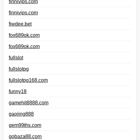
finnivips.com
finnivips.com
fiwdee.bet
fox689ok.com
fox689ok.com
fullslot
fullslotpg
fullslotpg168.com
funny18
gamehit8888.com
gaojing888
gem99ths.com
gobaza88.com