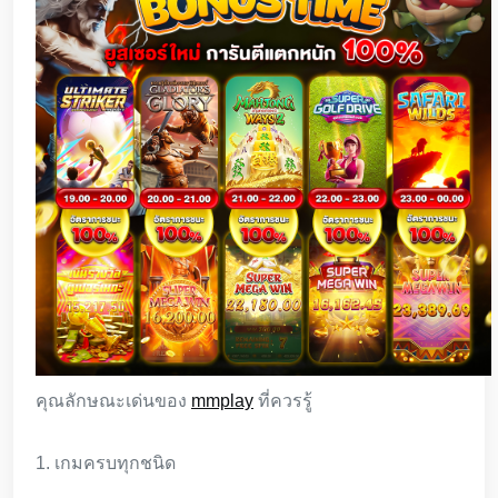
คุณลักษณะเด่นของ
mmplay
ที่ควรรู้
1. เกมครบทุกชนิด