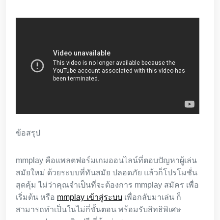
ข้อสรุป
mmplay คือแพลตฟอร์มเกมออนไลน์ที่ตอบปัญหาผู้เล่น
สมัยใหม่ ด้วยระบบที่ทันสมัย ปลอดภัย แล้วก็โปรโมชั่น
สุดคุ้ม ไม่ว่าคุณจำเป็นที่จะต้องการ mmplay สมัคร เพื่อ
เริ่มต้น หรือ
mmplay เข้าสู่ระบบ
เพื่อกลับมาเล่น ก็
สามารถทำเป็นในไม่กี่ขั้นตอน พร้อมรับสิทธิพิเศษ