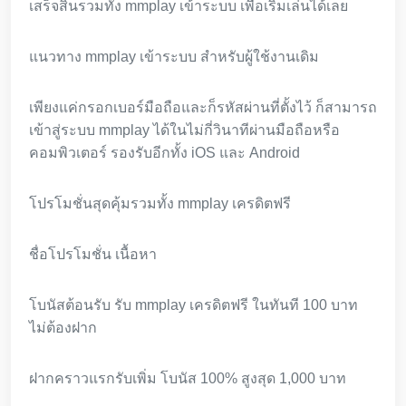
เสร็จสิ้นรวมทั้ง mmplay เข้าระบบ เพื่อเริ่มเล่นได้เลย
แนวทาง mmplay เข้าระบบ สำหรับผู้ใช้งานเดิม
เพียงแค่กรอกเบอร์มือถือและก็รหัสผ่านที่ตั้งไว้ ก็สามารถ
เข้าสู่ระบบ mmplay ได้ในไม่กี่วินาทีผ่านมือถือหรือ
คอมพิวเตอร์ รองรับอีกทั้ง iOS และ Android
โปรโมชั่นสุดคุ้มรวมทั้ง mmplay เครดิตฟรี
ชื่อโปรโมชั่น เนื้อหา
โบนัสต้อนรับ รับ mmplay เครดิตฟรี ในทันที 100 บาท
ไม่ต้องฝาก
ฝากคราวแรกรับเพิ่ม โบนัส 100% สูงสุด 1,000 บาท