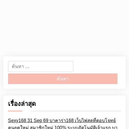
ค้นหา
สำหรับ:
เรื่องล่าสุด
Sexy168 31 Sep 69 บาคาร่า168 เว็บไพ่สดที่ตอบโจทย์
คนยุคใหม่ สมาชิกใหม่ 100% ระบบอัตโนมัติเจ้าแรก บา