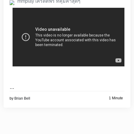
mmplay เครดิตฟรี ที่คุ้มค่าสุดๆ
…
1 Minute
by
Brian Bell