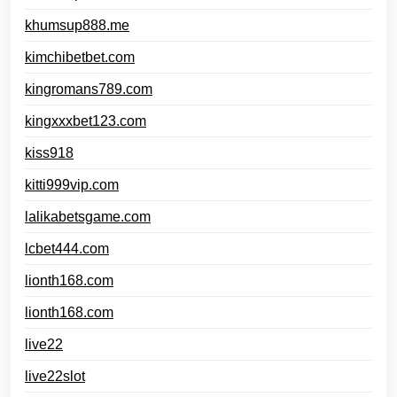
khumsup888.me
kimchibetbet.com
kingromans789.com
kingxxxbet123.com
kiss918
kitti999vip.com
lalikabetsgame.com
lcbet444.com
lionth168.com
lionth168.com
live22
live22slot