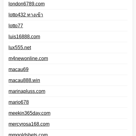
london6789.com
lotto432 ทางเข้า
lotto77
luis16888.com
lux555.net
m4newonline.com
macau69
macau888.win
marinapluss.com
mario678
meekin365day.com
mercyrosa168.com
mmgoldsbets.com