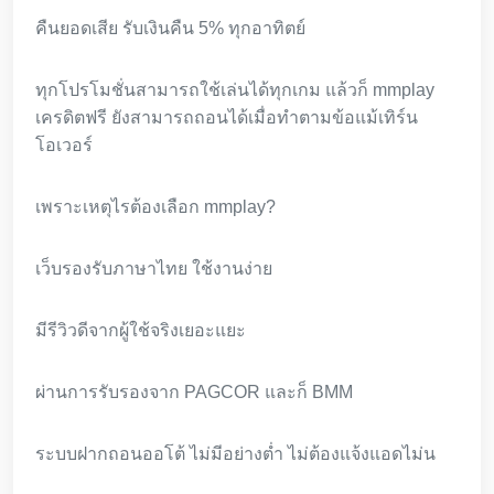
คืนยอดเสีย รับเงินคืน 5% ทุกอาทิตย์
ทุกโปรโมชั่นสามารถใช้เล่นได้ทุกเกม แล้วก็ mmplay
เครดิตฟรี ยังสามารถถอนได้เมื่อทำตามข้อแม้เทิร์น
โอเวอร์
เพราะเหตุไรต้องเลือก mmplay?
เว็บรองรับภาษาไทย ใช้งานง่าย
มีรีวิวดีจากผู้ใช้จริงเยอะแยะ
ผ่านการรับรองจาก PAGCOR และก็ BMM
ระบบฝากถอนออโต้ ไม่มีอย่างต่ำ ไม่ต้องแจ้งแอดไม่น