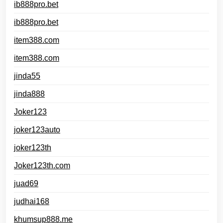
ib888pro.bet
ib888pro.bet
item388.com
item388.com
jinda55
jinda888
Joker123
joker123auto
joker123th
Joker123th.com
juad69
judhai168
khumsup888.me