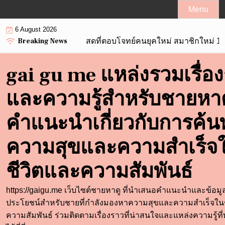
Skip
Menu
to
6 August 2026
content
Breaking News
คาร่า168 เว็บไพ่สดที่ตอบโจทย์คนยุคใหม่ สมาชิกใหม่ 100% ระบ
gai gu me แหล่งรวมเรื่อ
และความรู้สำหรับชายหาด
คำแนะนำเกี่ยวกับการค้
ความสุขและความสำเร็จ
ชีวิตและความสัมพันธ์
https://gaigu.me เว็บไซต์ชายหาดู ที่นำเสนอคำแนะนำและข้อมูลท
ประโยชน์สำหรับชายที่กำลังมองหาความสุขและความสำเร็จในช
ความสัมพันธ์ ร่วมติดตามเรื่องราวที่น่าสนใจและแหล่งความรู้ที่