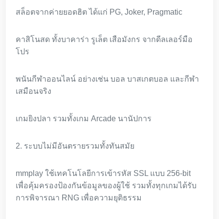
สล็อตจากค่ายยอดฮิต ได้แก่ PG, Joker, Pragmatic
คาสิโนสด ทั้งบาคาร่า รูเล็ต เสือมังกร จากดีลเลอร์มือ
โปร
พนันกีฬาออนไลน์ อย่างเช่น บอล บาสเกตบอล และกีฬา
เสมือนจริง
เกมยิงปลา รวมทั้งเกม Arcade นานัปการ
2. ระบบไม่มีอันตรายรวมทั้งทันสมัย
mmplay ใช้เทคโนโลยีการเข้ารหัส SSL แบบ 256-bit
เพื่อคุ้มครองป้องกันข้อมูลของผู้ใช้ รวมทั้งทุกเกมได้รับ
การพิจารณา RNG เพื่อความยุติธรรม