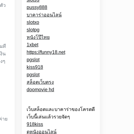
ตัว
pussy888
บาคาร่าออนไลน์
slotxo
slotpg
หนังโป๊ไทย
1xbet
นที
https://funny18.net
งิน
pgslot
างๆ
kiss918
pgslot
สล็อตเว็บตรง
doomovie hd
เว็บสล็อตและบาคาร่าของโครตดี
เว็บนี้เล่นแล้วรวยจัดๆ
ค่าย
918kiss
ดูหนังออนไลน์