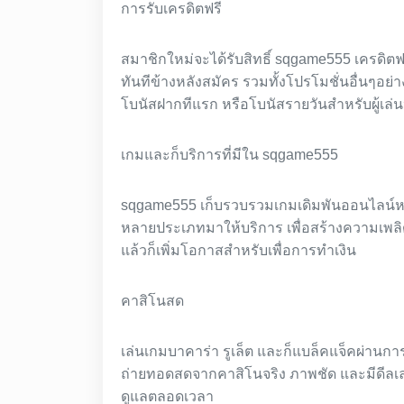
การรับเครดิตฟรี
สมาชิกใหม่จะได้รับสิทธิ์ sqgame555 เครดิตฟ
ทันทีข้างหลังสมัคร รวมทั้งโปรโมชั่นอื่นๆอย่า
โบนัสฝากทีแรก หรือโบนัสรายวันสำหรับผู้เล่
เกมและก็บริการที่มีใน sqgame555
sqgame555 เก็บรวบรวมเกมเดิมพันออนไลน์
หลายประเภทมาให้บริการ เพื่อสร้างความเพลิ
แล้วก็เพิ่มโอกาสสำหรับเพื่อการทำเงิน
คาสิโนสด
เล่นเกมบาคาร่า รูเล็ต และก็แบล็คแจ็คผ่านกา
ถ่ายทอดสดจากคาสิโนจริง ภาพชัด และมีดีลเ
ดูแลตลอดเวลา