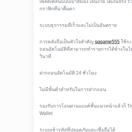
เพลิดเพลินแบบเบาสมอง เล่นง่าย ได้เงินจริง รว
กราฟิกที่น่าตื่นตา
ระบบธุรกรรมที่เร็วและไม่เป็นอันตราย
การคลังถือเป็นหัวใจสำคัญ
sqgame555
ใช้ร
ถอนอัตโนมัติที่สามารถทำรายการได้ข้างในไม่
วินาที
ฝากถอนอัตโนมัติ 24 ชั่วโมง
ไม่มีขั้นต่ำสำหรับในการฝากถอน
รองรับการโอนผ่านแบงค์ชั้นแนวหน้าแล้วก็ T
Wallet
ระบบเข้ารหัสที่ปลอดภัยและเชื่อถือได้