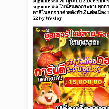
sqgame555 เข้าสู่ระบบ 2 Decembe
sqgame555 โบนัสแตกกระจายทุกกา
คาสิโนสดจากค่ายดังทำเงินต่อเนื่อง
52 by Wesley