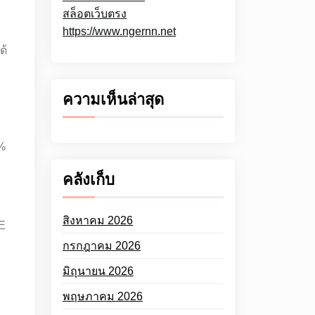
สล็อตเว็บตรง
https://www.ngernn.net
ด้
ความเห็นล่าสุด
0%
คลังเก็บ
สิงหาคม 2026
NE
กรกฎาคม 2026
มิถุนายน 2026
พฤษภาคม 2026