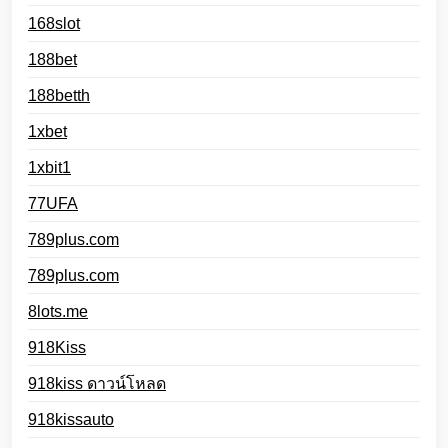
168slot
188bet
188betth
1xbet
1xbit1
77UFA
789plus.com
789plus.com
8lots.me
918Kiss
918kiss ดาวน์โหลด
918kissauto
ABA