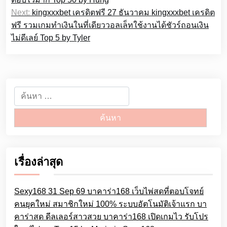
Next:
kingxxxbet เครดิตฟรี 27 ธันวาคม kingxxxbet เครดิต
ฟรี รวมเกมทำเงินในที่เดียววอลเล็ทใช้งานได้ชัวร์ถอนเงิน
ไม่ดีเลย์ Top 5 by Tyler
ค้นหา
สำหรับ:
เรื่องล่าสุด
Sexy168 31 Sep 69 บาคาร่า168 เว็บไพ่สดที่ตอบโจทย์
คนยุคใหม่ สมาชิกใหม่ 100% ระบบอัตโนมัติเจ้าแรก บา
คาร่าสด ดีลเลอร์สาวสวย บาคาร่า168 เปิดเกมไว รับโปร
ใหญ่ไปเลย Top 15 by Marjorie Sexy168c.com