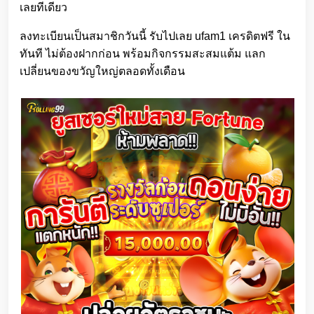
ลงทะเบียนเป็นสมาชิกวันนี้ รับไปเลย ufam1 เครดิตฟรี ใน
ทันที ไม่ต้องฝากก่อน พร้อมกิจกรรมสะสมแต้ม แลก
เปลี่ยนของขวัญใหญ่ตลอดทั้งเดือน