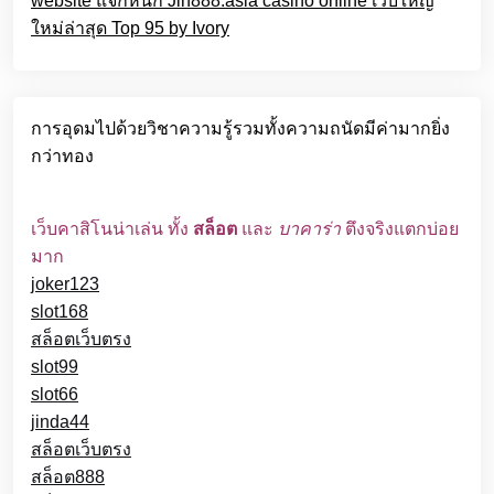
ใหม่ล่าสุด Top 95 by Ivory
การอุดมไปด้วยวิชาความรู้รวมทั้งความถนัดมีค่ามากยิ่ง
กว่าทอง
เว็บคาสิโนน่าเล่น ทั้ง
สล็อต
และ
บาคาร่า
ตึงจริงแตกบ่อย
มาก
joker123
slot168
สล็อตเว็บตรง
slot99
slot66
jinda44
สล็อตเว็บตรง
สล็อต888
สล็อต888