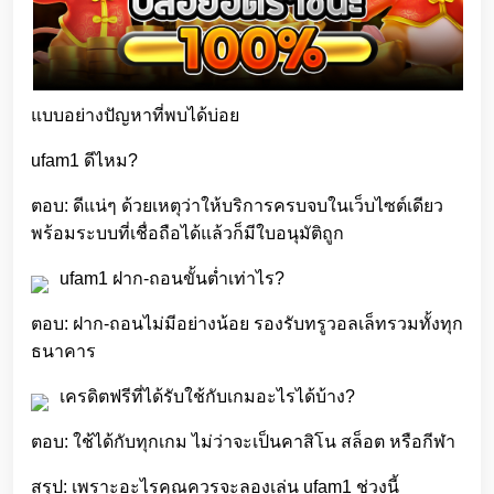
แบบอย่างปัญหาที่พบได้บ่อย
ufam1 ดีไหม?
ตอบ: ดีแน่ๆ ด้วยเหตุว่าให้บริการครบจบในเว็บไซต์เดียว
พร้อมระบบที่เชื่อถือได้แล้วก็มีใบอนุมัติถูก
ufam1 ฝาก-ถอนขั้นต่ำเท่าไร?
ตอบ: ฝาก-ถอนไม่มีอย่างน้อย รองรับทรูวอลเล็ทรวมทั้งทุก
ธนาคาร
เครดิตฟรีที่ได้รับใช้กับเกมอะไรได้บ้าง?
ตอบ: ใช้ได้กับทุกเกม ไม่ว่าจะเป็นคาสิโน สล็อต หรือกีฬา
สรุป: เพราะอะไรคุณควรจะลองเล่น ufam1 ช่วงนี้