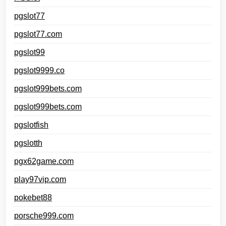
pgslot77
pgslot77.com
pgslot99
pgslot9999.co
pgslot999bets.com
pgslot999bets.com
pgslotfish
pgslotth
pgx62game.com
play97vip.com
pokebet88
porsche999.com