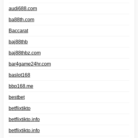
audi688.com
ba88th.com
Baccarat
baj88thb
baj88thbz.com
bar4game24hr.com
baslot168
bbp168.me
bestbet
betflixtikto
betflixtikto.info
betflixtikto.info
betm4vip.com