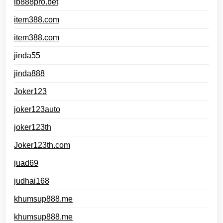
item388.com
item388.com
jinda55
jinda888
Joker123
joker123auto
joker123th
Joker123th.com
juad69
judhai168
khumsup888.me
khumsup888.me