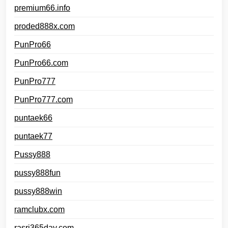
premium66.info
proded888x.com
PunPro66
PunPro66.com
PunPro777
PunPro777.com
puntaek66
puntaek77
Pussy888
pussy888fun
pussy888win
ramclubx.com
rasri365day.com