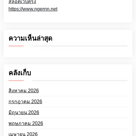
https://www.ngernn.net
ความเห็นล่าสุด
คลังเก็บ
สิงหาคม 2026
กรกฎาคม 2026
มิถุนายน 2026
พฤษภาคม 2026
เมษายน 2026