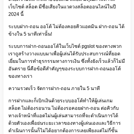
เว็บไซต์ สล็อต มีชื่อเสียงในแวดวงสล็อตออนไลน์ในปี
2024 นี้
ระบบฝาก-ถอน ออโต้ ไม่ต้องคอยคิวแอดมิน ฝาก-ถอน ได้
ข้างใน 5 นาทีเท่านั้น!
ระบบการฝาก-ถอนออโต้ในเว็บไซต์ pgslot ของทางพวก
เราถูสร้างวางแบบมาเพื่อผู้เล่นได้รับประสบการณ์ที่ยอด
เยี่ยมในการทำธุรกรรมทางการเงิน ซึ่งทั้งยังเร็วแล้วก็ไม่มี
อันตราย นี่คือข้อดีสำคัญๆของระบบการฝาก-ถอนออโต้
ของทางเรา
ความรวดเร็ว จัดการฝาก-ถอน ภายใน 5 นาที
การฝากและก็เบิกเงินด้วยระบบออโต้ทำให้ผู้เล่นเกม
สล็อต ไม่ต้องรอนาน ไม่ต้องรอคอยฝาก-ถอน ต่อคิวกับ
ทางเจ้าหน้าที่แอดไม่นผู้เล่นสามารถที่จะดำเนินการได้
ด้วยตัวเองเพื่อย่นระยะเวลาของทางผู้เล่นเองและวิธีการ
ดำเนินการนั้นก็ไม่ได้อยากต้องการเลยเพียงแต่ไม่กี่ขั้น