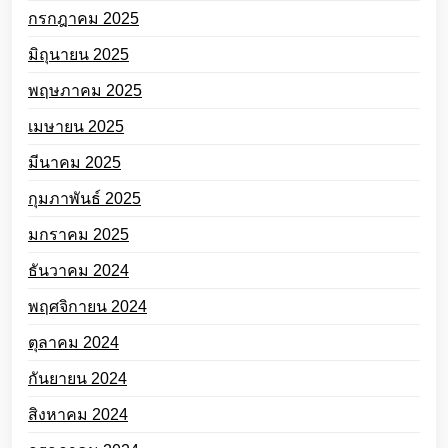
กรกฎาคม 2025
มิถุนายน 2025
พฤษภาคม 2025
เมษายน 2025
มีนาคม 2025
กุมภาพันธ์ 2025
มกราคม 2025
ธันวาคม 2024
พฤศจิกายน 2024
ตุลาคม 2024
กันยายน 2024
สิงหาคม 2024