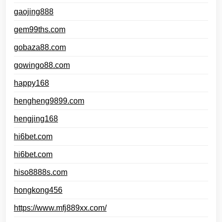
gaojing888
gem99ths.com
gobaza88.com
gowingo88.com
happy168
hengheng9899.com
hengjing168
hi6bet.com
hi6bet.com
hiso8888s.com
hongkong456
https://www.mfj889xx.com/