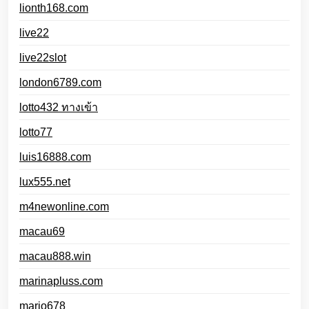
lionth168.com
live22
live22slot
london6789.com
lotto432 ทางเข้า
lotto77
luis16888.com
lux555.net
m4newonline.com
macau69
macau888.win
marinapluss.com
mario678