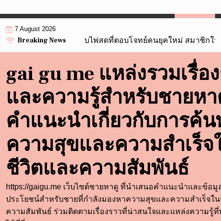
Skip
Menu
to
7 August 2026
content
Breaking News
 บาคาร่า168 เว็บไพ่สดที่ตอบโจทย์คนยุคใหม่ สมาชิกใหม่ 100% 
gai gu me แหล่งรวมเรื่อ
และความรู้สำหรับชายหาด
คำแนะนำเกี่ยวกับการค้
ความสุขและความสำเร็จ
ชีวิตและความสัมพันธ์
https://gaigu.me เว็บไซต์ชายหาดู ที่นำเสนอคำแนะนำและข้อมูลท
ประโยชน์สำหรับชายที่กำลังมองหาความสุขและความสำเร็จในช
ความสัมพันธ์ ร่วมติดตามเรื่องราวที่น่าสนใจและแหล่งความรู้ที่