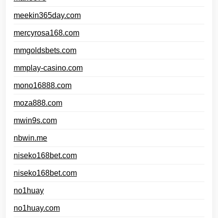
meekin365day.com
mercyrosa168.com
mmgoldsbets.com
mmplay-casino.com
mono16888.com
moza888.com
mwin9s.com
nbwin.me
niseko168bet.com
niseko168bet.com
no1huay
no1huay.com