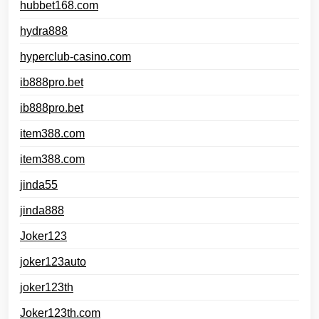
hubbet168.com
hydra888
hyperclub-casino.com
ib888pro.bet
ib888pro.bet
item388.com
item388.com
jinda55
jinda888
Joker123
joker123auto
joker123th
Joker123th.com