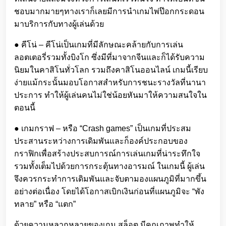
ชอบมากมายๆทางเราก็เลยมีการนำเกมไพ่ป๊อกกระดอน
มาบริการกับทางผู้เล่นด้วย
● คีโน่ – คีโน่เป็นเกมที่มีลักษณะคล้ายกับการเล่น
ลอตเตอรี่รวมทั้งบิงโก ซึ่งมีที่มาจากจีนและก็ได้รับความ
นิยมในคาสิโนทั่วโลก รวมถึงคาสิโนออนไลน์ เกมนี้เรียบ
ง่ายแม้กระนั้นมอบโอกาสสำหรับการชนะรางวัลที่นานา
ประการ ทำให้ผู้เล่นคนไม่ใช่น้อยหันมาให้ความสนใจใน
ตอนนี้
● เกมกราฟ – หรือ “Crash games” เป็นเกมที่ประสม
ประสานระหว่างการเดิมพันและก็องค์ประกอบของ
กราฟิกเพื่อสร้างประสบการณ์การเล่นเกมที่น่าระทึกใจ
รวมทั้งเต็มไปด้วยการกระตุ้นทางอารมณ์ ในเกมนี้ ผู้เล่น
จึงควรกระทำการเดิมพันและจับตามองแผนภูมิที่มากขึ้น
อย่างต่อเนื่อง โดยได้โอกาสเบิกเงินก่อนที่แผนภูมิจะ “พัง
ทลาย” หรือ “แตก”
ด้วยความหลากหลายของเกม สล็อต มีคุณภาพทำให้