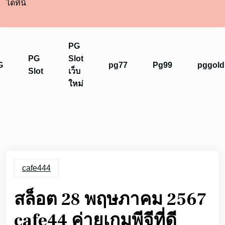
ได้ที่นี่
PG
PG
Slot
G
pg77
Pg99
pggold
Slot
เว็บ
ใหม่
cafe444
สล็อต 28 พฤษภาคม 2567
cafe44 ค่ายเกมพีจีที่ดี