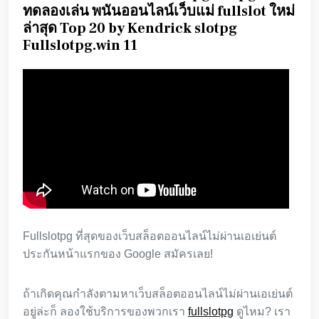
ทดลองเล่น พนันออนไลน์เว็บแม่ fullslot ใหม่
ล่าสุด Top 20 by Kendrick slotpg
Fullslotpg.win 11
Fullslotpg ที่สุดของเว็บสล็อตออนไลน์ไม่ผ่านเอเย่นต์
ประกันหน้าแรกของ Google สมัครเลย!
ถ้าเกิดคุณกำลังตามหาเว็บสล็อตออนไลน์ไม่ผ่านเอเย่นต์
อยู่ล่ะก็ ลองใช้บริการของพวกเรา
fullslotpg
ดูไหม? เรา