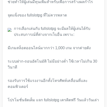
ช่วยทำให้ผู้เล่นมีทุนเพิ่มสำหรับเพื่อการสร้างผลกำไร
จุดแข็งของ fullslotpg ที่ไม่ควรพลาด
การเลือกเล่นกับ fullslotpg จะมีผลให้ผู้เล่นได้รับ
ประสบการณ์ที่ต่างจากเว็บอื่น เพราะ:
มีเกมสล็อตออนไลน์มากกว่า 1,000 เกม จากค่ายดัง
ระบบฝาก-ถอนอัตโนมัติ ไม่มีอย่างต่ำ ใช้เวลาไม่เกิน 30
วินาที
รองรับการใช้แรงงานอีกทั้งโทรศัพท์เคลื่อนที่และ
คอมพิวเตอร์
โปรโมชั่นจัดเต็ม แจก fullslotpg เครดิตฟรี วันแล้ววันเล่า