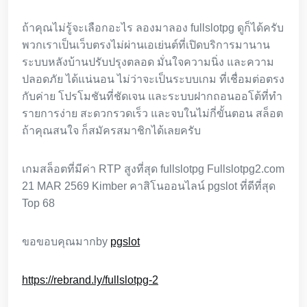
ถ้าคุณไม่รู้จะเลือกอะไร ลองมาลอง fullslotpg ดูก็ได้ครับ
พวกเราเป็นเว็บตรงไม่ผ่านเอเย่นต์ที่เปิดบริการมานาน
ระบบหลังบ้านปรับปรุงตลอด มั่นใจความนิ่ง และความ
ปลอดภัย ได้แน่นอน ไม่ว่าจะเป็นระบบเกม ที่เชื่อมต่อตรง
กับค่าย โปรโมชันที่ชัดเจน และระบบฝากถอนออโต้ที่ทำ
รายการง่าย สะดวกรวดเร็ว และจบในไม่กี่ขั้นตอน สล็อต
ถ้าคุณสนใจ ก็สมัครสมาชิกได้เลยครับ
เกมสล็อตที่มีค่า RTP สูงที่สุด fullslotpg Fullslotpg2.com
21 MAR 2569 Kimber คาสิโนออนไลน์ pgslot ที่ดีที่สุด
Top 68
ขอขอบคุณมากby
pgslot
https://rebrand.ly/fullslotpg-2