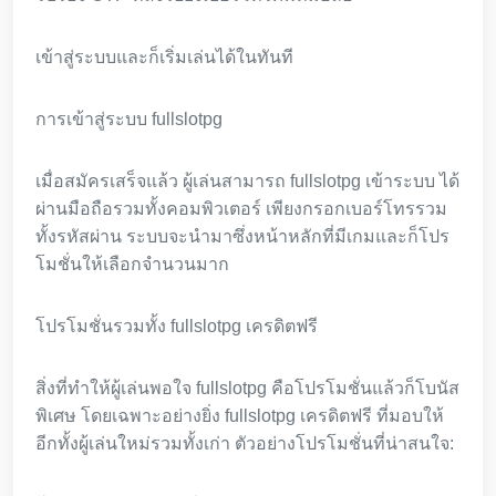
เข้าสู่ระบบและก็เริ่มเล่นได้ในทันที
การเข้าสู่ระบบ fullslotpg
เมื่อสมัครเสร็จแล้ว ผู้เล่นสามารถ fullslotpg เข้าระบบ ได้
ผ่านมือถือรวมทั้งคอมพิวเตอร์ เพียงกรอกเบอร์โทรรวม
ทั้งรหัสผ่าน ระบบจะนำมาซึ่งหน้าหลักที่มีเกมและก็โปร
โมชั่นให้เลือกจำนวนมาก
โปรโมชั่นรวมทั้ง fullslotpg เครดิตฟรี
สิ่งที่ทำให้ผู้เล่นพอใจ fullslotpg คือโปรโมชั่นแล้วก็โบนัส
พิเศษ โดยเฉพาะอย่างยิ่ง fullslotpg เครดิตฟรี ที่มอบให้
อีกทั้งผู้เล่นใหม่รวมทั้งเก่า ตัวอย่างโปรโมชั่นที่น่าสนใจ: