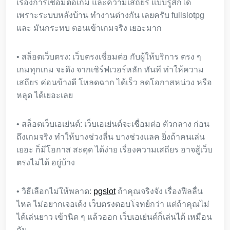
เรื่องการเชื่อมต่อเกม และความเสถียร แบบรู้สึกได้
เพราะระบบหลังบ้าน ทำงานต่างกัน เลยครับ fullslotpg
และ มันกระทบ ตอนเข้าเกมจริง เยอะมาก
• สล็อตเว็บตรง: เว็บตรงเชื่อมต่อ กับผู้ให้บริการ ตรง ๆ
เกมทุกเกม จะดึง จากเซิร์ฟเวอร์หลัก ทันที ทำให้ความ
เสถียร ค่อนข้างดี โหลดฉาก ได้เร็ว ลดโอกาสหน่วง หรือ
หลุด ได้เยอะเลย
• สล็อตเว็บเอเย่นต์: เว็บเอเย่นต์จะเชื่อมต่อ ตัวกลาง ก่อน
ถึงเกมจริง ทำให้บางช่วงลื่น บางช่วงแลค ยิ่งถ้าคนเล่น
เยอะ ก็มีโอกาส สะดุด ได้ง่าย เรื่องความเสถียร อาจสู้เว็บ
ตรงไม่ได้ อยู่บ้าง
• วิธีเลือกไม่ให้พลาด:
pgslot
ถ้าคุณจริงจัง เรื่องฟีลลื่น
ไหล ไม่อยากเจอเด้ง เว็บตรงตอบโจทย์กว่า แต่ถ้าคุณไม่
ได้เล่นยาว เข้านิด ๆ แล้วออก เว็บเอเย่นต์ก็เล่นได้ เหมือน
กัน