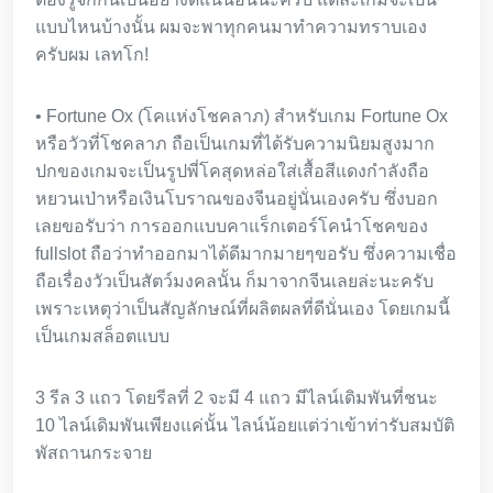
แบบไหนบ้างนั้น ผมจะพาทุกคนมาทำความทราบเอง
ครับผม เลทโก!
• Fortune Ox (โคแห่งโชคลาภ) สำหรับเกม Fortune Ox
หรือวัวที่โชคลาภ ถือเป็นเกมที่ได้รับความนิยมสูงมาก
ปกของเกมจะเป็นรูปพี่โคสุดหล่อใส่เสื้อสีแดงกำลังถือ
หยวนเป่าหรือเงินโบราณของจีนอยู่นั่นเองครับ ซึ่งบอก
เลยขอรับว่า การออกแบบคาแร็กเตอร์โคนำโชคของ
fullslot ถือว่าทำออกมาได้ดีมากมายๆขอรับ ซึ่งความเชื่อ
ถือเรื่องวัวเป็นสัตว์มงคลนั้น ก็มาจากจีนเลยล่ะนะครับ
เพราะเหตุว่าเป็นสัญลักษณ์ที่ผลิตผลที่ดีนั่นเอง โดยเกมนี้
เป็นเกมสล็อตแบบ
3 รีล 3 แถว โดยรีลที่ 2 จะมี 4 แถว มีไลน์เดิมพันที่ชนะ
10 ไลน์เดิมพันเพียงแค่นั้น ไลน์น้อยแต่ว่าเข้าท่ารับสมบัติ
พัสถานกระจาย