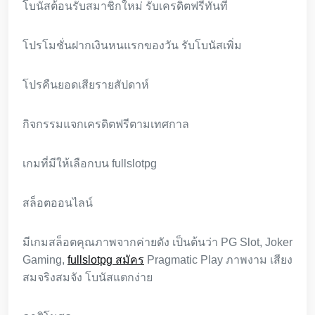
โบนัสต้อนรับสมาชิกใหม่ รับเครดิตฟรีทันที
โปรโมชั่นฝากเงินหนแรกของวัน รับโบนัสเพิ่ม
โปรคืนยอดเสียรายสัปดาห์
กิจกรรมแจกเครดิตฟรีตามเทศกาล
เกมที่มีให้เลือกบน fullslotpg
สล็อตออนไลน์
มีเกมสล็อตคุณภาพจากค่ายดัง เป็นต้นว่า PG Slot, Joker
Gaming,
fullslotpg สมัคร
Pragmatic Play ภาพงาม เสียง
สมจริงสมจัง โบนัสแตกง่าย