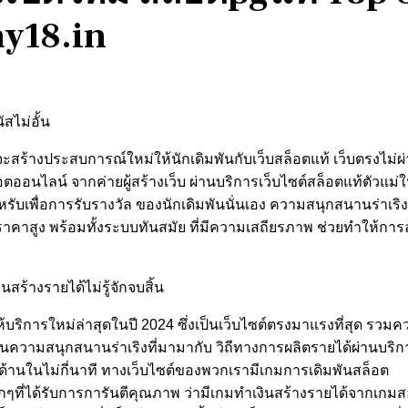
ny18.in
สไม่อั้น
จะสร้างประสบการณ์ใหม่ให้นักเดิมพันกับเว็บสล็อตแท้ เว็บตรงไม่ผ
ตออนไลน์ จากค่ายผู้สร้างเว็บ ผ่านบริการเว็บไซต์สล็อตแท้ตัวแม่
ำหรับเพื่อการรับรางวัล ของนักเดิมพันนั่นเอง ความสนุกสนานร่าเริ
ลราคาสูง พร้อมทั้งระบบทันสมัย ที่มีความเสถียรภาพ ช่วยทำให้การ
นสร้างรายได้ไม่รู้จักจบสิ้น
ห้บริการใหม่ล่าสุดในปี 2024 ซึ่งเป็นเว็บไซต์ตรงมาแรงที่สุด รวม
้แทนความสนุกสนานร่าเริงที่มามากับ วิถีทางการผลิตรายได้ผ่านบริก
รด้านในไม่กี่นาที ทางเว็บไซต์ของพวกเรามีเกมการเดิมพันสล็อต
รกๆที่ได้รับการการันตีคุณภาพ ว่ามีเกมทำเงินสร้างรายได้จากเกมส