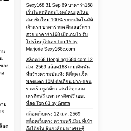
Sexy168 31 Sep 69 บาคาร่า168
เว็บไพ่สดที่ตอบโจทย์คนยุคใหม่
สมาชิกใหม่ 100% ระบบอัตโนมัติ
เจ้าแรก บาคาร่าสด ดีลเลอร์สาว
สวย บาคาร่า168 เปิดเกมไว รับ
โปรใหญ่ไปเลย Top 15 by
Marjorie Sexy168c.com
่าน
ใน
สล็อต168 Hengjing168d.com 12
งของ
ส.ค. 2569 สล็อต168 เกมเดิมพัน
ลง
ที่สร้างความบันเทิง ดีที่สุด แจ็ค
พอตแตก 10M ต่อเดือน ฝาก-ถอน
รวดเร็ว ยูสเดียว เล่นได้ทุกเกม
เครดิตฟรี แจก เครดิตฟรี เยอะ
ที่สุด Top 63 by Gretta
ความ
าร
สล็อตเว็บตรง 12 ส.ค. 2569
สล็อตเว็บตรง ความพรีเมียมที่เข้า
ล็อต
ถึงได้จริง ลุ้นกงล้อมหาเศรษฐี