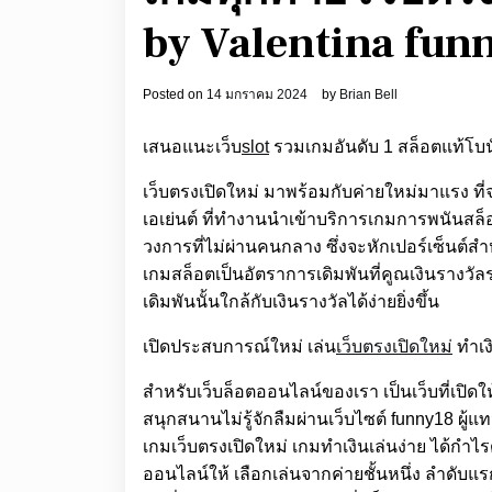
by Valentina fun
Posted on
14 มกราคม 2024
by
Brian Bell
เสนอแนะเว็บ
slot
รวมเกมอันดับ 1 สล็อตแท้โบนั
เว็บตรงเปิดใหม่ มาพร้อมกับค่ายใหม่มาแรง ที่
เอเย่นต์ ที่ทำงานนำเข้าบริการเกมการพนันสล็อ
วงการที่ไม่ผ่านคนกลาง ซึ่งจะหักเปอร์เซ็นต์ส
เกมสล็อตเป็นอัตราการเดิมพันที่คูณเงินรางวั
เดิมพันนั้นใกล้กับเงินรางวัลได้ง่ายยิ่งขึ้น
เปิดประสบการณ์ใหม่ เล่น
เว็บตรงเปิดใหม่
ทำเงิ
สำหรับเว็บล็อตออนไลน์ของเรา เป็นเว็บที่เปิดใ
สนุกสนานไม่รู้จักลืมผ่านเว็บไซต์ funny18 ผู
เกมเว็บตรงเปิดใหม่ เกมทำเงินเล่นง่าย ได้กำไ
ออนไลน์ให้ เลือกเล่นจากค่ายชั้นหนึ่ง ลำดับแ