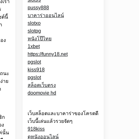
องเรา
pussy888
ร
บาคาร่าออนไลน์
์นี้
slotxo
ก
slotpg
หนังโป๊ไทย
ของ
1xbet
https://funny18.net
pgslot
kiss918
รถนะ
pgslot
ง่าย
สล็อตเว็บตรง
ต
doomovie hd
เว็บสล็อตและบาคาร่าของโครตดี
ชิก
เว็บนี้เล่นแล้วรวยจัดๆ
วง
918kiss
่นั้น
ดูหนังออนไลน์