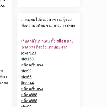
กรรม
การอุดมไปด้วยวิชาความรู้รวม
ทั้งความถนัดมีค่ามากยิ่งกว่าทอง
เว็บคาสิโนน่าเล่น ทั้ง
สล็อต
และ
บาคาร่า
ตึงจริงแตกบ่อยมาก
joker123
slot168
สล็อตเว็บตรง
ภท
slot99
ดียว
slot66
ละลอง
jinda44
สล็อตเว็บตรง
สล็อต888
สล็อต888
slot99