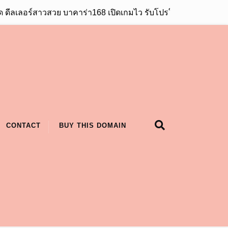
ลอร์สาวสวย บาคาร่า168 เปิดเกมไว รับโปรใหญ่ไปเลย Top 15 by 
CONTACT
BUY THIS DOMAIN