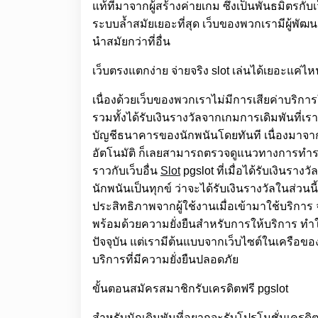
แท้ที่มาจากผู้สร้างค่ายเกม ซึ่งเป็นพันธมิตรกั
ระบบล้ำสมัยเยอะที่สุด เว็บของพวกเรามีผู้พ
นำสมัยกว่าที่อื่น
เว็บตรงแตกง่าย จ่ายจริง slot เล่นได้เยอะแค่ไ
เนื่องด้วยเว็บของพวกเราไม่มีการเสียค่าบริการให
รวมทั้งได้รับเงินรางวัลจากเกมการเดิมพันที่เร
บัญชีธนาคารของนักพนันโดยทันที เนื่องมาจากมี
อัตโนมัติ ก็เลยสามารถตรวจดูแนวทางการทำราย
ราวกับเว็บอื่น
Slot
pgslot ที่เมื่อได้รับเงินร
นักพนันเป็นทุกข์ ว่าจะได้รับเงินรางวัลในส่วนน
ประสิทธิภาพจากผู้ใช้งานเมื่อเข้ามาใช้บริการ จะ
พร้อมด้วยความยั่งยืนสำหรับการให้บริการ ทำให
ปัจจุบัน แต่เรามีต้นแบบจากเว็บไซต์ในเครือของเ
บริการที่มีความยั่งยืนปลอดภัย
ขั้นตอนสมัครสมาชิกรับเครดิตฟรี pgslot
สำหรับนักเดิมพันที่อยากจะรับโปรโมชั่นเครดิ