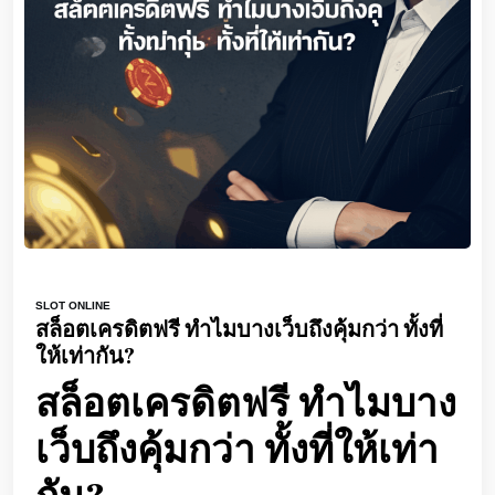
SLOT ONLINE
สล็อตเครดิตฟรี ทำไมบางเว็บถึงคุ้มกว่า ทั้งที่
ให้เท่ากัน?
สล็อตเครดิตฟรี ทำไมบาง
เว็บถึงคุ้มกว่า ทั้งที่ให้เท่า