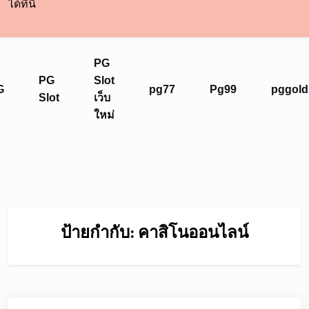
ได้ที่นี่
PG
PG
Slot
G
pg77
Pg99
pggold
Slot
เว็บ
ใหม่
ป้ายกำกับ:
คาสิโนออนไลน์