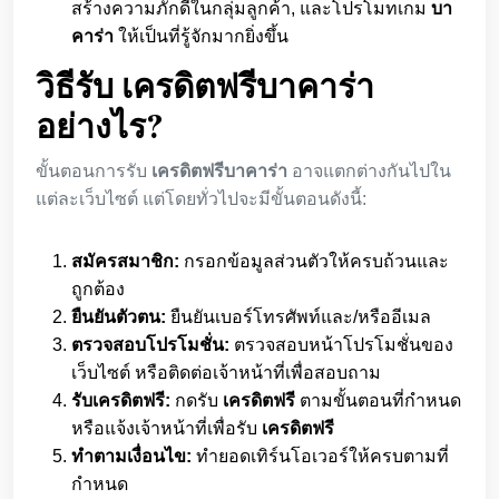
สร้างความภักดีในกลุ่มลูกค้า, และโปรโมทเกม
บา
คาร่า
ให้เป็นที่รู้จักมากยิ่งขึ้น
วิธีรับ
เครดิตฟรีบาคาร่า
อย่างไร?
ขั้นตอนการรับ
เครดิตฟรีบาคาร่า
อาจแตกต่างกันไปใน
แต่ละเว็บไซต์ แต่โดยทั่วไปจะมีขั้นตอนดังนี้:
สมัครสมาชิก:
กรอกข้อมูลส่วนตัวให้ครบถ้วนและ
ถูกต้อง
ยืนยันตัวตน:
ยืนยันเบอร์โทรศัพท์และ/หรืออีเมล
ตรวจสอบโปรโมชั่น:
ตรวจสอบหน้าโปรโมชั่นของ
เว็บไซต์ หรือติดต่อเจ้าหน้าที่เพื่อสอบถาม
รับเครดิตฟรี:
กดรับ
เครดิตฟรี
ตามขั้นตอนที่กำหนด
หรือแจ้งเจ้าหน้าที่เพื่อรับ
เครดิตฟรี
ทำตามเงื่อนไข:
ทำยอดเทิร์นโอเวอร์ให้ครบตามที่
กำหนด