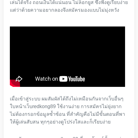
เล่นได้จริง ถอนเงินได้แน่นอน ไม่ล็อกยูส ซึ่งฟังดูเรียบง่าย
แต่ว่าด้วยความอยากลองจึงสมัครมองแบบไม่มุ่งหวัง
เมื่อเข้าสู่ระบบ ผมสัมผัสได้ถึงไม่เหมือนกันจากเว็บอื่นๆ
ใบหน้าเว็บredkong89 ใช้งานง่าย การสมัครไม่ยุ่งยาก
ไม่ต้องกรอกข้อมูลซ้ำซ้อน ที่สำคัญคือไม่มีขั้นตอนที่พา
ให้ผู้เล่นสับสน ทุกๆอย่างดูโปร่งใสและก็เรียบง่าย