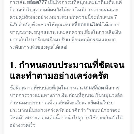
การเล่น
สล็อต777
เป็นกิจกรรมที่สนุกและน่าตื่นเต้น แต่
ก็อาจนำไปสู่ความผิดหวังได้หากไม่มีการวางแผนและ
ควบคุมตัวเองอย่างเหมาะสม บทความนี้จะนำเสนอ 7
นิสัยสำคัญที่จะช่วยให้คุณเล่น
สล็อตออนไลน์
ได้อย่าง
ชาญฉลาด, สนุกสนาน และลดความเสี่ยงในการเสียเงิน
มากเกินไป เตรียมพร้อมปรับเปลี่ยนพฤติกรรมและยก
ระดับการเล่นของคุณได้เลย!
1. กำหนดงบประมาณที่ชัดเจน
และทำตามอย่างเคร่งครัด
ข้อผิดพลาดที่พบบ่อยที่สุดในการเล่น
เกมสล็อต
คือการ
ขาดการวางแผนทางการเงิน ก่อนที่คุณจะเริ่มหมุนวงล้อ
กำหนดงบประมาณที่คุณยินดีจะเสียและยึดมั่นในงบ
ประมาณนั้นอย่างเคร่งครัด อย่าคิดว่า “รอบหน้าอาจจะ
โชคดี” เพราะความคิดนี้อาจนำไปสู่การใช้จ่ายเกินตัวได้
อย่างรวดเร็ว