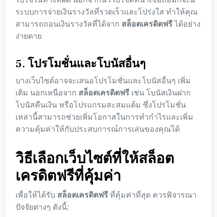
ระบบการจ่ายเงินรางวัลที่รวดเร็วและโปร่งใส ทำให้คุณ
สามารถถอนเงินรางวัลที่ได้จาก
สล็อตเครดิตฟรี
ได้อย่าง
ง่ายดาย
5. โปรโมชั่นและโบนัสอื่นๆ
บางเว็บไซต์อาจจะเสนอโปรโมชั่นและโบนัสอื่นๆ เพิ่ม
เติม นอกเหนือจาก
สล็อตเครดิตฟรี
เช่น โบนัสเงินฝาก
โบนัสคืนเงิน หรือโปรแกรมสะสมแต้ม ซึ่งโปรโมชั่น
เหล่านี้สามารถช่วยเพิ่มโอกาสในการทำกำไรและเพิ่ม
ความคุ้มค่าให้กับประสบการณ์การเล่นของคุณได้
วิธีเลือกเว็บไซต์ที่ให้สล็อต
เครดิตฟรีที่คุ้มค่า
เพื่อให้ได้รับ
สล็อตเครดิตฟรี
ที่คุ้มค่าที่สุด ควรพิจารณา
ปัจจัยต่างๆ ดังนี้: