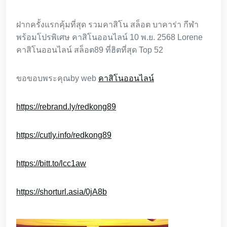
ฝากครั้งแรกคุ้มที่สุด รวมคาสิโน สล็อต บาคาร่า กีฬา
พร้อมโปรพิเศษ คาสิโนออนไลน์ 10 พ.ย. 2568 Lorene
คาสิโนออนไลน์ สล็อต89 ที่ฮิตที่สุด Top 52
ขอขอบพระคุณby web
คาสิโนออนไลน์
https://rebrand.ly/redkong89
https://cutly.info/redkong89
https://bitt.to/lcc1aw
https://shorturl.asia/0jA8b