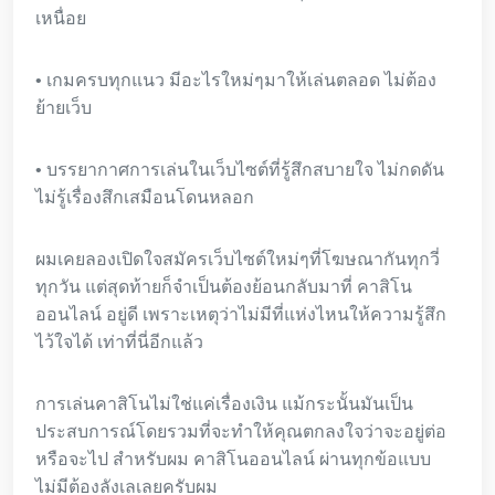
เหนื่อย
• เกมครบทุกแนว มีอะไรใหม่ๆมาให้เล่นตลอด ไม่ต้อง
ย้ายเว็บ
• บรรยากาศการเล่นในเว็บไซต์ที่รู้สึกสบายใจ ไม่กดดัน
ไม่รู้เรื่องสึกเสมือนโดนหลอก
ผมเคยลองเปิดใจสมัครเว็บไซต์ใหม่ๆที่โฆษณากันทุกวี่
ทุกวัน แต่สุดท้ายก็จำเป็นต้องย้อนกลับมาที่ คาสิโน
ออนไลน์ อยู่ดี เพราะเหตุว่าไม่มีที่แห่งไหนให้ความรู้สึก
ไว้ใจได้ เท่าที่นี่อีกแล้ว
การเล่นคาสิโนไม่ใช่แค่เรื่องเงิน แม้กระนั้นมันเป็น
ประสบการณ์โดยรวมที่จะทำให้คุณตกลงใจว่าจะอยู่ต่อ
หรือจะไป สำหรับผม คาสิโนออนไลน์ ผ่านทุกข้อแบบ
ไม่มีต้องลังเลเลยครับผม