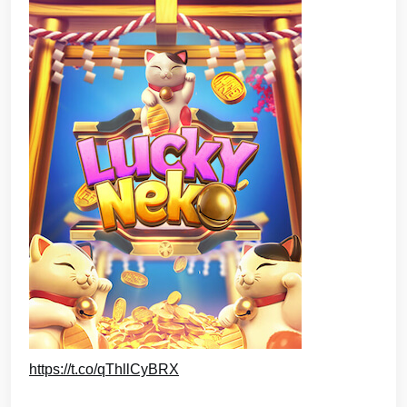
https://t.co/qThllCyBRX