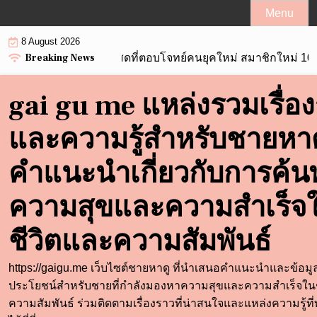
Skip
Menu
to
8 August 2026
content
Breaking News
168 เว็บไพ่สดที่ตอบโจทย์คนยุคใหม่ สมาชิกใหม่ 100% ระบบอัตโ
gai gu me แหล่งรวมเรื่อ
และความรู้สำหรับชายหาด
คำแนะนำเกี่ยวกับการค้
ความสุขและความสำเร็จ
ชีวิตและความสัมพันธ์
https://gaigu.me เว็บไซต์ชายหาดู ที่นำเสนอคำแนะนำและข้อมูลท
ประโยชน์สำหรับชายที่กำลังมองหาความสุขและความสำเร็จในช
ความสัมพันธ์ ร่วมติดตามเรื่องราวที่น่าสนใจและแหล่งความรู้ที่