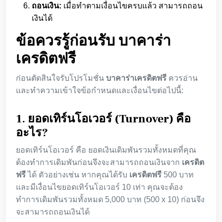
ถอนเงิน:
เมื่อทำตามเงื่อนไขครบแล้ว สามารถถอน
เงินได้
ข้อควรรู้ก่อนรับ
บาคาร่า
เครดิตฟรี
ก่อนตัดสินใจรับโปรโมชั่น
บาคาร่าเครดิตฟรี
ควรอ่าน
และทำความเข้าใจข้อกำหนดและเงื่อนไขต่อไปนี้:
1. ยอดเทิร์นโอเวอร์ (Turnover) คือ
อะไร?
ยอดเทิร์นโอเวอร์ คือ ยอดเงินเดิมพันรวมทั้งหมดที่คุณ
ต้องทำการเดิมพันก่อนจึงจะสามารถถอนเงินจาก
เครดิต
ฟรี
ได้ ตัวอย่างเช่น หากคุณได้รับ
เครดิตฟรี
500 บาท
และมีเงื่อนไขยอดเทิร์นโอเวอร์ 10 เท่า คุณจะต้อง
ทำการเดิมพันรวมทั้งหมด 5,000 บาท (500 x 10) ก่อนจึง
จะสามารถถอนเงินได้