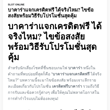
SLOT ONLINE
บาคาร่าแจกเครดิตฟรี ได้จริงไหม? ไขข้อ
สงสัยพร้อมวิธีรับโปรโมชั่นสุดคุ้ม
บาคาร่าแจกเครดิตฟรี ได้
จริงไหม? ไขข้อสงสัย
พร้อมวิธีรับโปรโมชั่นสุด
คุ้ม
สำหรับนักเสี่ยงโชคที่ชื่นชอบเกมไพ่
บาคาร่า
หนึ่งใน
คำถามที่พบบ่อยที่สุดก็คือ “
บาคาร่าแจกเครดิตฟรี
ได้จริง
ไหม?” บทความนี้จะมาไขข้อสงสัย พร้อมเจาะลึกราย
ละเอียดเกี่ยวกับโปรโมชั่น
เครดิตฟรีบาคาร่า
รวมถึงวิธี
การรับและข้อควรรู้ต่างๆ เพื่อให้คุณไม่พลาดโอกาสใน
การทำกำไรแบบไม่ต้องลงทุน!