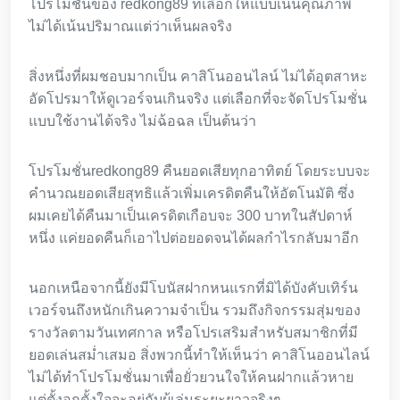
โปรโมชั่นของ redkong89 ที่เลือกให้แบบเน้นคุณภาพ
ไม่ได้เน้นปริมาณแต่ว่าเห็นผลจริง
สิ่งหนึ่งที่ผมชอบมากเป็น คาสิโนออนไลน์ ไม่ได้อุตสาหะ
อัดโปรมาให้ดูเวอร์จนเกินจริง แต่เลือกที่จะจัดโปรโมชั่น
แบบใช้งานได้จริง ไม่ฉ้อฉล เป็นต้นว่า
โปรโมชั่นredkong89 คืนยอดเสียทุกอาทิตย์ โดยระบบจะ
คำนวณยอดเสียสุทธิแล้วเพิ่มเครดิตคืนให้อัตโนมัติ ซึ่ง
ผมเคยได้คืนมาเป็นเครดิตเกือบจะ 300 บาทในสัปดาห์
หนึ่ง แค่ยอดคืนก็เอาไปต่อยอดจนได้ผลกำไรกลับมาอีก
นอกเหนือจากนี้ยังมีโบนัสฝากหนแรกที่มิได้บังคับเทิร์น
เวอร์จนถึงหนักเกินความจำเป็น รวมถึงกิจกรรมสุ่มของ
รางวัลตามวันเทศกาล หรือโปรเสริมสำหรับสมาชิกที่มี
ยอดเล่นสม่ำเสมอ สิ่งพวกนี้ทำให้เห็นว่า คาสิโนออนไลน์
ไม่ได้ทำโปรโมชั่นมาเพื่อยั่วยวนใจให้คนฝากแล้วหาย
แต่ตั้งอกตั้งใจจะอยู่กับผู้เล่นระยะยาวจริงๆ