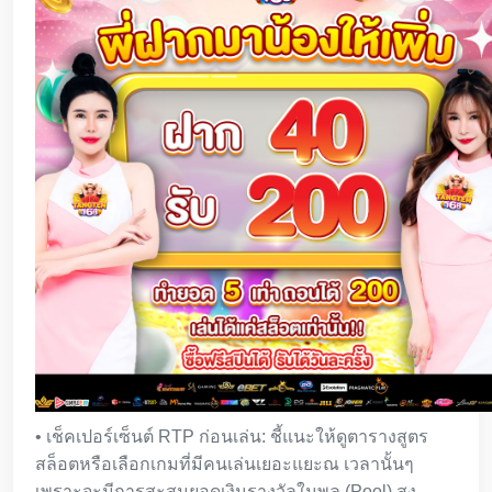
• เช็คเปอร์เซ็นต์ RTP ก่อนเล่น: ชี้แนะให้ดูตารางสูตร
สล็อตหรือเลือกเกมที่มีคนเล่นเยอะแยะณ เวลานั้นๆ
เพราะจะมีการสะสมยอดเงินรางวัลในพูล (Pool) สูง