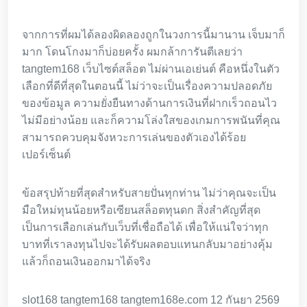
จากการที่ผมได้ลองผิดลองถูกในวงการนี้มานาน เจ็บมาก็
มาก โดนโกงมาก็บ่อยครั้ง ผมกล้าการันตีเลยว่า
tangtem168 เว็บไซต์สล็อต ไม่ผ่านเอเย่นต์ คือหนึ่งในตัว
เลือกที่ดีที่สุดในตอนนี้ ไม่ว่าจะเป็นเรื่องความปลอดภัย
ของข้อมูล ความยั่งยืนทางด้านการเงินที่ฝากเร็วถอนไว
ไม่มีอย่างน้อย และก็ความโล่งใสของเกมการพนันที่คุณ
สามารถควบคุมจังหวะการเล่นของตัวเองได้ร้อย
เปอร์เซ็นต์
ข้อสรุปท้ายที่สุดสำหรับสายปั่นทุกท่าน ไม่ว่าคุณจะเป็น
มือใหม่ทุนน้อยหรือเซียนสล็อตทุนดก สิ่งสำคัญที่สุด
เป็นการเลือกเล่นกับเว็บที่เชื่อถือได้ เพื่อให้แน่ใจว่าทุก
บาทที่เราลงทุนไปจะได้รับผลตอบแทนกลับมาอย่างคุ้ม
แล้วก็ถอนเงินออกมาได้จริง
slot168 tangtem168 tangtem168e.com 12 กันยา 2569