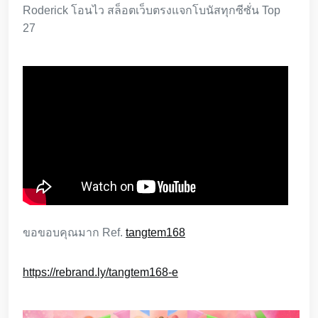
Roderick โอนไว สล็อตเว็บตรงแจกโบนัสทุกซีซั่น Top
27
ขอขอบคุณมาก Ref.
tangtem168
https://rebrand.ly/tangtem168-e