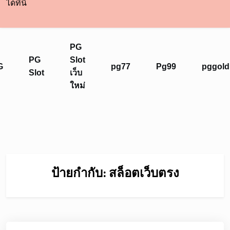
ได้ที่นี่
PG
PG
Slot
G
pg77
Pg99
pggold
Slot
เว็บ
ใหม่
ป้ายกำกับ:
สล็อตเว็บตรง