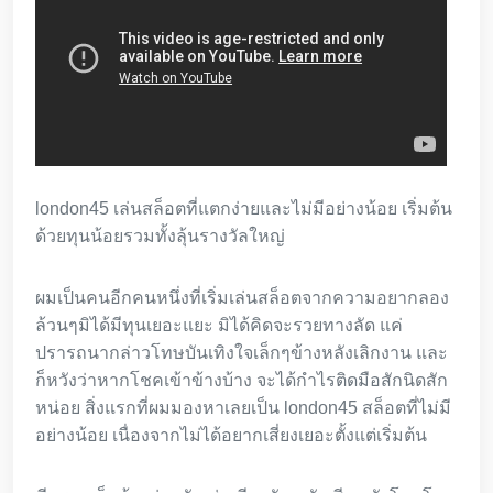
london45 เล่นสล็อตที่แตกง่ายและไม่มีอย่างน้อย เริ่มต้น
ด้วยทุนน้อยรวมทั้งลุ้นรางวัลใหญ่
ผมเป็นคนอีกคนหนึ่งที่เริ่มเล่นสล็อตจากความอยากลอง
ล้วนๆมิได้มีทุนเยอะแยะ มิได้คิดจะรวยทางลัด แค่
ปรารถนากล่าวโทษบันเทิงใจเล็กๆข้างหลังเลิกงาน และ
ก็หวังว่าหากโชคเข้าข้างบ้าง จะได้กำไรติดมือสักนิดสัก
หน่อย สิ่งแรกที่ผมมองหาเลยเป็น london45 สล็อตที่ไม่มี
อย่างน้อย เนื่องจากไม่ได้อยากเสี่ยงเยอะตั้งแต่เริ่มต้น