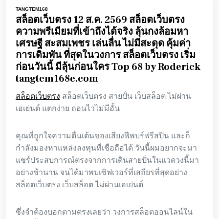
TANGTEM168
สล็อตเว็บตรง 12 ส.ค. 2569 สล็อตเว็บตรง
ความพรีเมียมที่เข้าถึงได้จริง ลุ้นกงล้อมหา
เศรษฐี สะสมเพชร เล่นลื่น ไม่มีสะดุด คุ้มค่า
การเดิมพัน ที่สุดในวงการ สล็อตเว็บตรง เริ่ม
ก่อนวันนี้ มีลุ้นก่อนใคร Top 68 by Roderick
tangtem168e.com
สล็อตเว็บตรง
สล็อตเว็บตรง สายปั่น เว็บสล็อต ไม่ผ่าน
เอเย่นต์ แตกง่าย ถอนไวไม่มีอั้น
คุณที่ถูกใจความตื่นเต้นของเสียงฟีพบร์ฟรีสปิน และก็
กำลังมองหาแหล่งลงทุนที่เชื่อถือได้ วันนี้ผมอยากจะมา
แชร์ประสบการณ์ตรงจากการเดินสายปั่นในแวดวงนี้มา
อย่างช้านาน จนได้มาพบเซิฟเวอร์ที่เสถียรที่สุดอย่าง
สล็อตเว็บตรง เว็บสล็อต ไม่ผ่านเอเย่นต์
ซึ่งจำต้องบอกตามตรงเลยว่า วงการสล็อตออนไลน์ใน