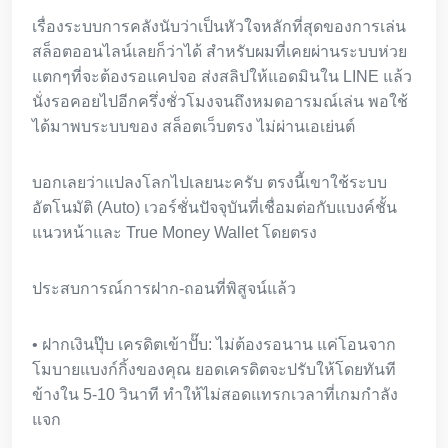
เรื่องระบบการคลังนับว่าเป็นหัวใจหลักที่สุดของการเล่น
สล็อตออนไลน์เลยก็ว่าได้ สำหรับผมที่เคยผ่านระบบห่วย
แตกๆที่จะต้องรอแคปจอ ส่งสลิปให้แอดมินใน LINE แล้ว
นั่งรอคอยไปอีกครึ่งชั่วโมงจนถึงหมดอารมณ์เล่น พอใช้
ได้มาพบระบบของ สล็อตเว็บตรง ไม่ผ่านเอเย่นต์
บอกเลยว่าแปลงโลกไปเลยนะครับ ตรงนี้เขาใช้ระบบ
อัตโนมัติ (Auto) เวอร์ชั่นปัจจุบันที่เชื่อมต่อกับแบงค์ชั้น
แนวหน้าและ True Money Wallet โดยตรง
ประสบการณ์การฝาก-ถอนที่พิสูจน์แล้ว
• ฝากเงินปุ๊บ เครดิตเข้าปั๊บ: ไม่ต้องรอนาน แค่โอนจาก
โมบายแบงก์กิ้งของคุณ ยอดเครดิตจะปรับให้โดยทันที
ข้างใน 5-10 วินาที ทำให้ไม่สอดแทรกเวลาที่เกมกำลัง
แจก