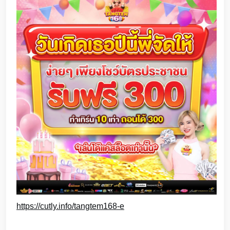
https://cutly.info/tangtem168-e