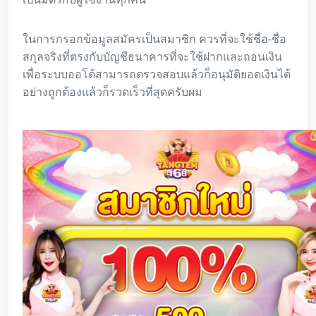
ในการกรอกข้อมูลสมัครเป็นสมาชิก ควรที่จะใช้ชื่อ-ชื่อ
สกุลจริงที่ตรงกับบัญชีธนาคารที่จะใช้ฝากและถอนเงิน
เพื่อระบบออโต้สามารถตรวจสอบแล้วก็อนุมัติยอดเงินได้
อย่างถูกต้องแล้วก็รวดเร็วที่สุดครับผม