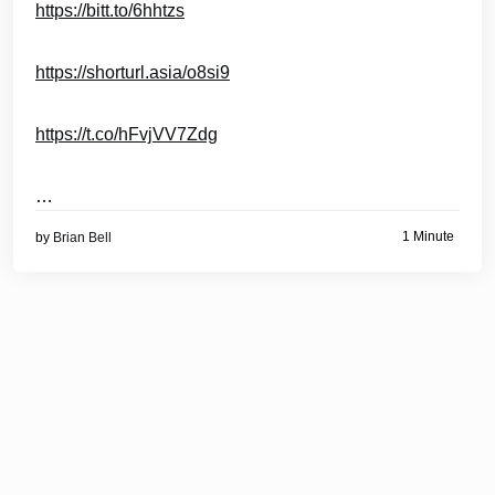
https://bitt.to/6hhtzs
https://shorturl.asia/o8si9
https://t.co/hFvjVV7Zdg
…
1 Minute
by
Brian Bell