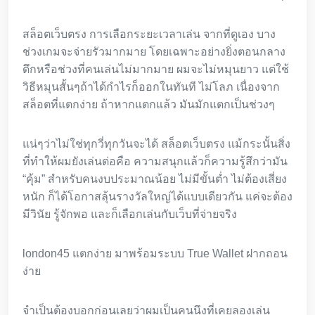
สล็อตเว็บตรง การเลือกระยะเวลาเล่น จากที่ดูเอง บาง
ช่วงเกมจะจ่ายรัวมากมาย โดยเฉพาะอย่างยิ่งตอนกลาง
ดึกหรือช่วงที่คนเล่นไม่มากมาย ผมจะไม่หมุนยาว แต่ใช้
วิธีหมุนสั้นๆถ้าได้กำไรก็ออกในทันที ไม่โลภ เนื่องจาก
สล็อตที่แตกง่าย ถ้าหากแตกแล้ว มันมักแตกเป็นช่วงๆ
แน่ๆว่าไม่ใช่ทุกวี่ทุกวันจะได้ สล็อตเว็บตรง แม้กระนั้นสิ่ง
ที่ทำให้ผมยังเล่นต่อคือ ความสนุกแล้วก็ความรู้สึกว่ามัน
“คุ้ม” สำหรับคนงบประมาณน้อย ไม่มีขั้นต่ำ ไม่ต้องเสี่ยง
หนัก ก็ได้โอกาสลุ้นรางวัลใหญ่ได้แบบเดียวกัน แค่จะต้อง
มีวินัย รู้จักพอ และก็เลือกเล่นกับเว็บที่จ่ายจริง
london45 แตกง่าย มาพร้อมระบบ True Wallet ฝากถอน
ง่าย
จำเป็นต้องบอกก่อนเลยว่าผมเป็นคนนึงที่เคยลองเล่น