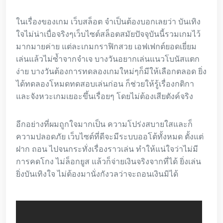
ในเรื่องของเกม เว็บสล็อต จำเป็นต้องบอกเลยว่า บันเทิง
ใจไม่น่าเบื่อจริงๆเว็บไซต์สล็อตสมัยปัจจุบันนี้รวมเกมไว้
มากมายค่าย แต่ละเกมกราฟิกสวย เอฟเฟกต์ยอดเยี่ยม
เล่นแล้วไม่ซ้ำจากจำเจ บางวันอยากเล่นแนวโบนัสแตก
ง่าย บางวันต้องการทดลองเกมใหม่ๆก็มีให้เลือกตลอด ยิ่ง
ได้ทดลองโหมดทดสอบเล่นก่อน ก็ช่วยให้รู้เรื่องกติกา
และจังหวะเกมเยอะขึ้นเรื่อยๆ โดยไม่ต้องเสียตังค์จริง
อีกอย่างที่ผมถูกใจมากเป็น ความโปร่งสบายใสและก็
ความปลอดภัย เว็บไซต์ที่ดีจะมีระบบออโต้ทั้งหมด ตั้งแต่
ฝาก ถอน ไปจนกระทั่งเรื่องราวเล่น ทำให้แน่ใจว่าไม่มี
การคดโกง ไม่ล็อกยูส แล้วก็จ่ายเงินจริงจากที่ได้ ยิ่งเล่น
ยิ่งบันเทิงใจ ไม่ต้องมานั่งกังวลว่าจะถอนเงินมิได้