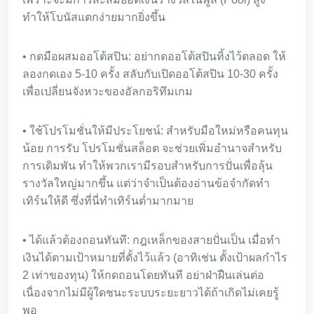
ทำให้โบนัสแตกง่ายมากยิ่งขึ้น
• กดมือผสมออโต้สปิน: อย่ากดออโต้สปินทิ้งไว้ตลอด ให้
ลองกดเอง 5-10 ครั้ง สลับกับเปิดออโต้สปิน 10-30 ครั้ง
เพื่อเปลี่ยนจังหวะของอัลกอริทึมเกม
• ใช้โปรโมชั่นให้มีประโยชน์: สำหรับมือใหม่หรือคนทุน
น้อย การรับ โปรโมชั่นสล็อต จะช่วยเพิ่มอำนาจสำหรับ
การเดิมพัน ทำให้พวกเรามีรอบสำหรับการปั่นเพื่อลุ้น
รางวัลใหญ่มากขึ้น แต่ว่าจำเป็นต้องอ่านข้อจำกัดทำ
เทิร์นให้ดี ซึ่งที่นี่ทำเทิร์นต่ำมากมาย
• ได้แล้วต้องถอนทันที: กฎเหล็กของสายปั่นเป็น เมื่อทำ
เงินได้ตามเป้าหมายที่ตั้งไว้แล้ว (อาทิเช่น ตั้งเป้าผลกำไร
2 เท่าของทุน) ให้กดถอนโดยทันที อย่าฝ่าฝืนเล่นต่อ
เนื่องจากไม่มีผู้ใดชนะระบบระยะยาวได้ถ้าเกิดไม่เคยรู้
พอ