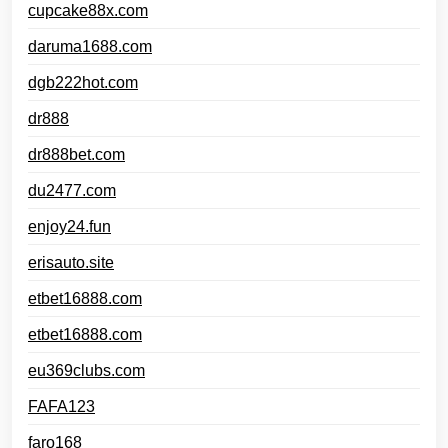
cupcake88x.com
daruma1688.com
dgb222hot.com
dr888
dr888bet.com
du2477.com
enjoy24.fun
erisauto.site
etbet16888.com
etbet16888.com
eu369clubs.com
FAFA123
faro168