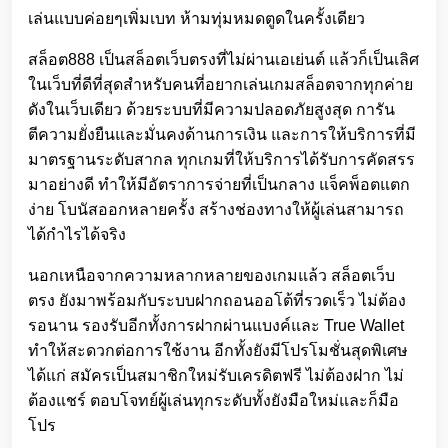
เล่นแบบค่อยๆเพิ่มเบท ห้ามทุ่มหมดตูดในครั้งเดียว
สล็อต888 เป็นสล็อตเว็บตรงที่ไม่ผ่านเอเย่นต์ แล้วก็เป็นเลิศ
ในเว็บที่ดีที่สุดสำหรับคนที่อยากเล่นเกมสล็อตจากทุกค่าย
ดังในเว็บเดียว ด้วยระบบที่มีความปลอดภัยสูงสุด การัน
ตีความยั่งยืนและมั่นคงด้านการเงิน และการให้บริการที่มี
มาตรฐานระดับสากล ทุกเกมที่ให้บริการได้รับการคัดสรร
มาอย่างดี ทำให้มีอัตราการจ่ายที่เป็นกลาง แจ็คพ็อตแตก
ง่าย โบนัสออกหลายครั้ง สร้างช่องทางให้ผู้เล่นสามารถ
ได้กำไรได้จริง
นอกเหนือจากความหลากหลายของเกมแล้ว สล็อตเว็บ
ตรง ยังมาพร้อมกับระบบฝากถอนออโต้ที่รวดเร็ว ไม่ต้อง
รอนาน รองรับอีกทั้งการฝากผ่านแบงค์และ True Wallet
ทำให้สะดวกต่อการใช้งาน อีกทั้งยังมีโปรโมชั่นสุดพิเศษ
ได้แก่ สมัครเป็นสมาชิกใหม่รับเครดิตฟรี ไม่ต้องฝาก ไม่
ต้องแชร์ ตอบโจทย์ผู้เล่นทุกระดับทั้งยังมือใหม่และก็มือ
โปร