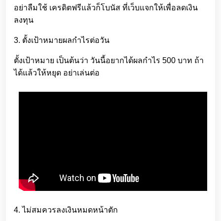
อย่าลืมใช้ เครดิตฟรีแล้วก็โบนัส ที่เว็บแจกให้เพื่อลดเงิน
ลงทุน
3. ตั้งเป้าหมายผลกำไรต่อวัน
ตั้งเป้าหมาย เป็นต้นว่า วันนี้อยากได้ผลกำไร 500 บาท ถ้า
ได้แล้วให้หยุด อย่าเล่นต่อ
4. ไม่สมควรลงเงินหมดหน้าตัก