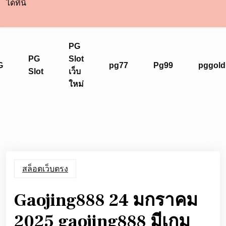
ได้ที่นี่
PG
PG
Slot
G
pg77
Pg99
pggold
Slot
เว็บ
ใหม่
สล็อตเว็บตรง
Gaojing888 24 มกราคม
2025 gaojing888 มีเกม