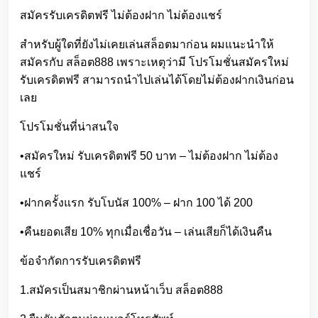
สมัครรับเครดิตฟรี ไม่ต้องฝาก ไม่ต้องแชร์
สำหรับผู้ใดที่ยังไม่เคยเล่นสล็อตมาก่อน ผมแนะนำให้
สมัครกับ สล็อต888 เพราะเหตุว่ามี โปรโมชั่นสมัครใหม่
รับเครดิตฟรี สามารถนำไปเล่นได้โดยไม่ต้องฝากเงินก่อน
เลย
โปรโมชั่นที่น่าสนใจ
•สมัครใหม่ รับเครดิตฟรี 50 บาท – ไม่ต้องฝาก ไม่ต้อง
แชร์
•ฝากครั้งแรก รับโบนัส 100% – ฝาก 100 ได้ 200
•คืนยอดเสีย 10% ทุกเมื่อเชื่อวัน – เล่นเสียก็ได้เงินคืน
ข้อจำกัดการรับเครดิตฟรี
1.สมัครเป็นสมาชิกผ่านหน้าเว็บ สล็อต888