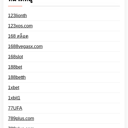
123lionth
123xos.com
168 สล็อต
1688vegasx.com
168slot
188bet
188betth
1xbet
1xbit1
77UFA
789plus.com