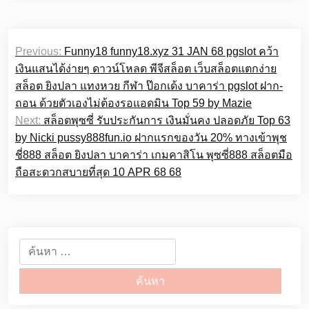
แนะแนว
Previous:
Funny18 funny18.xyz 31 JAN 68 pgslot คว้า
เรื่อง
เงินแสนได้ง่ายๆ ดาวน์โหลด พีจีสล็อต เว็บสล็อตแตกง่าย
สล็อต ยิงปลา แทงหวย กีฬา ป๊อกเด้ง บาคาร่า pgslot ฝาก-
ถอน ด้วยตัวเองไม่ต้องรอแอดมิน Top 59 by Mazie
Next:
สล็อตพุซซี่ รับประกันการ เงินมั่นคง ปลอดภัย Top 63
by Nicki pussy888fun.io ฝากแรกของวัน 20% ทางเข้าพุช
ชี่888 สล็อต ยิงปลา บาคาร่า เกมคาสิโน พุซซี่888 สล็อตมือ
ถือสะดวกสบายที่สุด 10 APR 68 68
ค้นหา
สำหรับ: