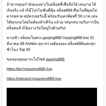
ถ้าหากคุณกำลังมองหาเว็บสล็อตที่เชื่อถือได้ เล่นง่าย ได้
เงินจริง แล้วก็มีโปรโมชั่นที่คุ้ม สล็อต888 คือเว็บที่คุณไม่
ควรพลาด สมัครเลยวันนี้ พร้อมรับเครดิตฟรี 50 บาท เล่น
ได้ทุกเกมโดยไม่ต้องทำเทิร์น แล้วมาสนุกสนานกับการปั่น
สล็อตแล้วก็ลุ้นรางวัลใหญ่ไปด้วยกัน!
ทางเข้า สล็อตเว็บตรง gaojing888 Gaojing888.live 31
มีนาคม 68 Ashton อยากรวยต้องลอง สล็อต888แตกทุก
ชั่วโมง Top 45
ขอขอบคุณมากเว็ปไซต์
gaojing888
https://bit.ly/gaojing888-live
https://rebrand.ly/gaojing888-live