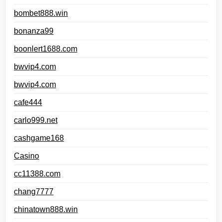
bombet888.win
bonanza99
boonlert1688.com
bwvip4.com
bwvip4.com
cafe444
carlo999.net
cashgame168
Casino
cc11388.com
chang7777
chinatown888.win