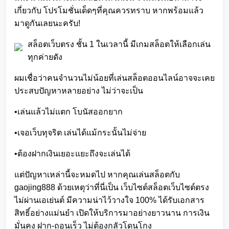
เกี่ยวกับ โปรโมชั่นเด็ดๆที่คุณควรทราบ หากพร้อมแล้ว
มาดูกันเลยนะครับ!
สล็อตเว็บตรง ชั้น 1 ในเวลานี้ มีเกมสล็อตให้เลือกเล่น
ทุกค่ายดัง
ผมเชื่อว่าคนจำนวนไม่น้อยที่เล่นสล็อตออนไลน์อาจจะเคย
ประสบปัญหาหลายอย่าง ไม่ว่าจะเป็น
•เล่นแล้วไม่แตก โบนัสออกยาก
•เจอเว็บทุจริต เล่นได้แม้กระนั้นไม่จ่าย
•ต้องฝากเงินเยอะแยะถึงจะเล่นได้
แต่ปัญหาเหล่านี้จะหมดไป หากคุณเล่นสล็อตกับ
gaojing888 ด้วยเหตุว่าที่นี่เป็น เว็บไซต์สล็อตเว็บไซต์ตรง
ไม่ผ่านเอเย่นต์ มีความน่าไว้วางใจ 100% ได้รับเอกสาร
สิทธิ์อย่างแม่นยำ เปิดให้บริการมาอย่างยาวนาน การเงิน
มั่นคง ฝาก-ถอนเร็ว ไม่ต้องกลัวโดนโกง