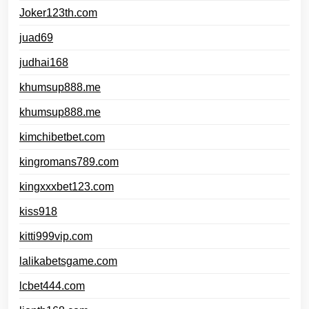
Joker123th.com
juad69
judhai168
khumsup888.me
khumsup888.me
kimchibetbet.com
kingromans789.com
kingxxxbet123.com
kiss918
kitti999vip.com
lalikabetsgame.com
lcbet444.com