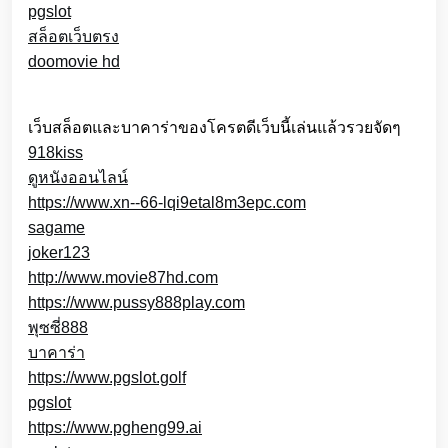
pgslot
สล็อตเว็บตรง
doomovie hd
เว็บสล็อตและบาคาร่าของโครตดีเว็บนี้เล่นแล้วรวยจัดๆ
918kiss
ดูหนังออนไลน์
https://www.xn--66-lqi9etal8m3epc.com
sagame
joker123
http://www.movie87hd.com
https://www.pussy888play.com
พุซซี่888
บาคาร่า
https://www.pgslot.golf
pgslot
https://www.pgheng99.ai