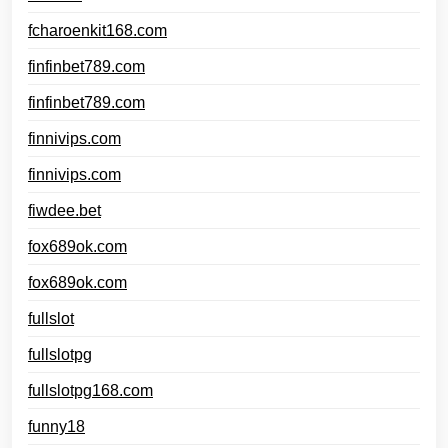
fcharoenkit168.com
finfinbet789.com
finfinbet789.com
finnivips.com
finnivips.com
fiwdee.bet
fox689ok.com
fox689ok.com
fullslot
fullslotpg
fullslotpg168.com
funny18