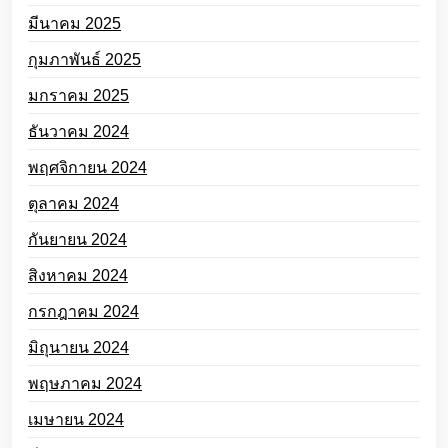
มีนาคม 2025
กุมภาพันธ์ 2025
มกราคม 2025
ธันวาคม 2024
พฤศจิกายน 2024
ตุลาคม 2024
กันยายน 2024
สิงหาคม 2024
กรกฎาคม 2024
มิถุนายน 2024
พฤษภาคม 2024
เมษายน 2024