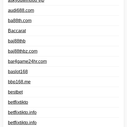
askyouwin888 vip
audi688.com
ba88th.com
Baccarat
baj88thb
baj88thbz.com
bar4game24hr.com
baslot168
bbp168.me
bestbet
betflixtikto
betflixtikto.info
betflixtikto.info