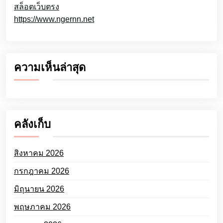
สล็อตเว็บตรง
https://www.ngernn.net
ความเห็นล่าสุด
คลังเก็บ
สิงหาคม 2026
กรกฎาคม 2026
มิถุนายน 2026
พฤษภาคม 2026