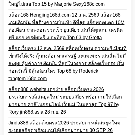
ใหญ่ไปเลย Top 15 by Marjorie Sexy168c.com
สล็อต168 Hengjing168d.com 12 ส.ค. 2569 สล็อต168
เกมเดิมพัน ที่สร้างความบันเทิง ดีที่สุด แจ็คพอตแตก 10M
ต่อเดือน ฝาก-ถอน รวดเร็ว ยูสเดียว เล่นได้ทุกเกม เครดิต
ฟรี แจก เครดิตฟรี เยอะที่สุด Top 63 by Gretta
สล็อตเว็บตรง 12 ส.ค. 2569 สล็อตเว็บตรง ความพรีเมียมที่
เข้าถึงได้จริง ลุ้นกงล้อมหาเศรษฐี สะสมเพชร เล่นลื่น ไม่มี
สะดุด คุ้มค่าการเดิมพัน ที่สุดในวงการ สล็อตเว็บตรง เริ่ม
ก่อนวันนี้ มีลุ้นก่อนใคร Top 68 by Roderick
tangtem168e.com
สล็อต888 websiteแตกง่าย สล็อตเว็บตรง 2026
ประสบการณ์เล่นยุคใหม่ ระบบเสถียร พร้อมเกมให้เลือก
มากมาย คาสิโนออนไลน์ เว็บแม่ ใหม่ล่าสุด Top 97 by
Rory jin888.asia 28 ก.ย. 26
Jinda888 สล็อตเว็บตรง 2026 ประสบการณ์เล่นยุคใหม่
ระบบเสถียร พร้อมเกมให้เลือกมากมาย 30 SEP 26