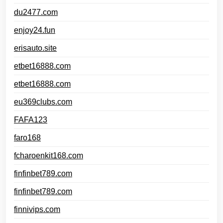
du2477.com
enjoy24.fun
erisauto.site
etbet16888.com
etbet16888.com
eu369clubs.com
FAFA123
faro168
fcharoenkit168.com
finfinbet789.com
finfinbet789.com
finnivips.com