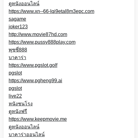
ดูหนังออนไลน์
https://www.xn--66-lqi9etal8m3epc.com
sagame
joker123
http://www.movie87hd.com
https://www.pussy888play.com
พุซซี่888
บาคาร่า
https://www.pgslot.golf
pgslot
https://www.pgheng99.ai
pgslot
live22
หนังชนโรง
ดูหนังฟรี
https://www.keepmovie.me
ดูหนังออนไลน์
บาคาร่าออนไลน์