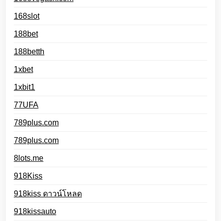
168slot
188bet
188betth
1xbet
1xbit1
77UFA
789plus.com
789plus.com
8lots.me
918Kiss
918kiss ดาวน์โหลด
918kissauto