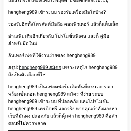
ถอนได้จริง เพียงแต่ประพฤติตามข้อตกลงที่เว็บระบุ
hengheng989 เข้าระบบ รองรับเครื่องมือใดบ้าง?
รองรับอีกทั้งโทรศัพท์มือถือ คอมพิวเตอร์ แล้วก็แท็บเล็ต
อ่านเพิ่มเติมอีกเกี่ยวกับ โปรโมชั่นพิเศษ และก็ คู่มือ
สำหรับมือใหม่
อินเทอร์เฟซที่ใช้งานง่ายของ hengheng989
สรุป:
hengheng989 สมัคร
เพราะเหตุไร hengheng989
ถึงเป็นตัวเลือกที่ใช่
hengheng989 เป็นแพลตฟอร์มเดิมพันที่ครบวงจร มา
พร้อมขั้นตอน hengheng989 สมัคร ที่ง่าย ระบบ
hengheng989 เข้าระบบ ที่ปลอดภัย และโปรโมชั่น
hengheng989 เครดิตฟรี แจกจริง หากคุณกำลังมองหา
เว็บที่มั่นคง ปลอดภัย แล้วก็คุ้มค่า hengheng989 คือคำ
ตอบที่ไม่ควรพลาด