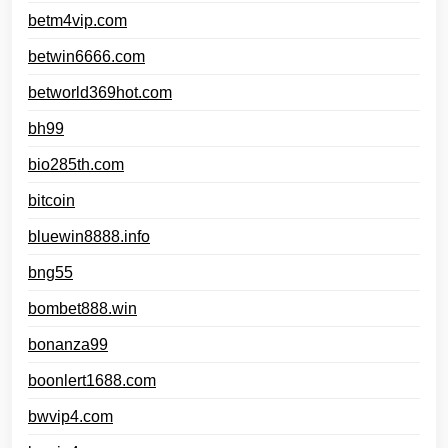
betm4vip.com
betwin6666.com
betworld369hot.com
bh99
bio285th.com
bitcoin
bluewin8888.info
bng55
bombet888.win
bonanza99
boonlert1688.com
bwvip4.com