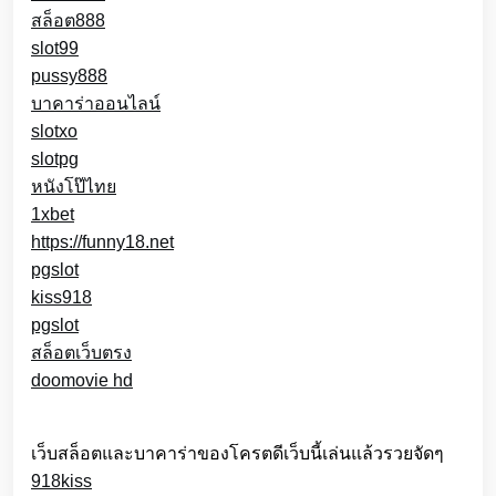
สล็อต888
slot99
pussy888
บาคาร่าออนไลน์
slotxo
slotpg
หนังโป๊ไทย
1xbet
https://funny18.net
pgslot
kiss918
pgslot
สล็อตเว็บตรง
doomovie hd
เว็บสล็อตและบาคาร่าของโครตดีเว็บนี้เล่นแล้วรวยจัดๆ
918kiss