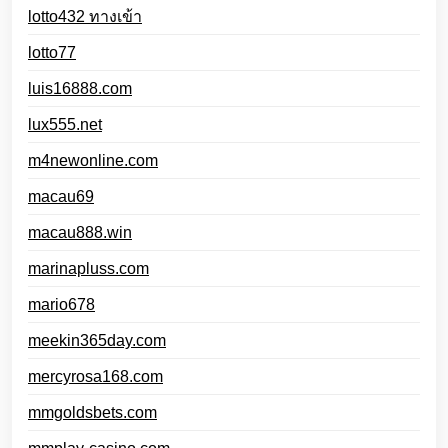
lotto432 ทางเข้า
lotto77
luis16888.com
lux555.net
m4newonline.com
macau69
macau888.win
marinapluss.com
mario678
meekin365day.com
mercyrosa168.com
mmgoldsbets.com