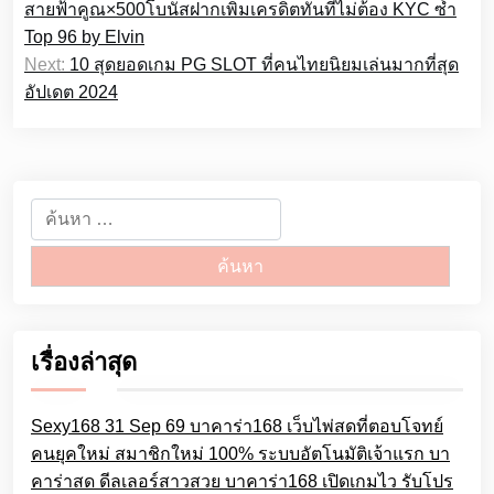
เรื่อง
สายฟ้าคูณ×500โบนัสฝากเพิ่มเครดิตทันทีไม่ต้อง KYC ซ้ำ
Top 96 by Elvin
Next:
10 สุดยอดเกม PG SLOT ที่คนไทยนิยมเล่นมากที่สุด
อัปเดต 2024
ค้นหา
สำหรับ:
เรื่องล่าสุด
Sexy168 31 Sep 69 บาคาร่า168 เว็บไพ่สดที่ตอบโจทย์
คนยุคใหม่ สมาชิกใหม่ 100% ระบบอัตโนมัติเจ้าแรก บา
คาร่าสด ดีลเลอร์สาวสวย บาคาร่า168 เปิดเกมไว รับโปร