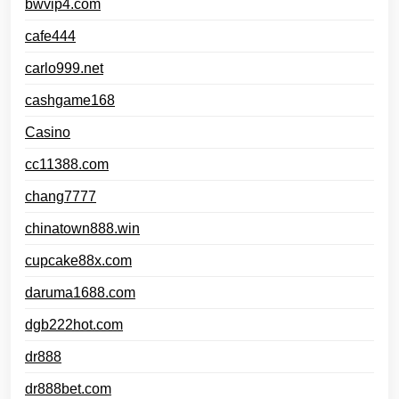
bwvip4.com
cafe444
carlo999.net
cashgame168
Casino
cc11388.com
chang7777
chinatown888.win
cupcake88x.com
daruma1688.com
dgb222hot.com
dr888
dr888bet.com