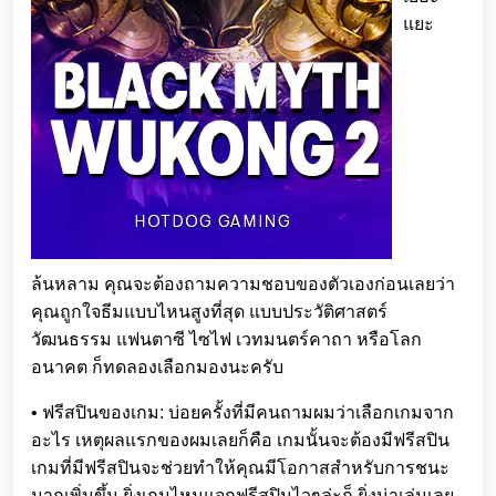
แยะ
ล้นหลาม คุณจะต้องถามความชอบของตัวเองก่อนเลยว่า
คุณถูกใจธีมแบบไหนสูงที่สุด แบบประวัติศาสตร์
วัฒนธรรม แฟนตาซี ไซไฟ เวทมนตร์คาถา หรือโลก
อนาคต ก็ทดลองเลือกมองนะครับ
• ฟรีสปินของเกม: บ่อยครั้งที่มีคนถามผมว่าเลือกเกมจาก
อะไร เหตุผลแรกของผมเลยก็คือ เกมนั้นจะต้องมีฟรีสปิน
เกมที่มีฟรีสปินจะช่วยทำให้คุณมีโอกาสสำหรับการชนะ
มากเพิ่มขึ้น ยิ่งเกมไหนแจกฟรีสปินไวๆล่ะก็ ยิ่งน่าเล่นเลย