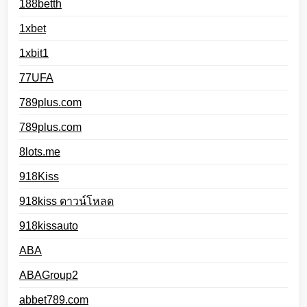
188betth
1xbet
1xbit1
77UFA
789plus.com
789plus.com
8lots.me
918Kiss
918kiss ดาวน์โหลด
918kissauto
ABA
ABAGroup2
abbet789.com