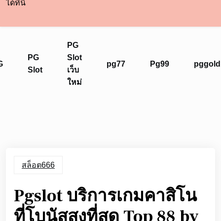
ได้ที่นี่
PG
PG
Slot
G
pg77
Pg99
pggold
Slot
เว็บ
ใหม่
สล็อต666
Pgslot บริการเกมคาสิโน
ที่โบนัสสูงที่สุด Top 88 by