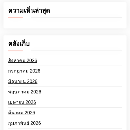
ความเห็นล่าสุด
คลังเก็บ
สิงหาคม 2026
กรกฎาคม 2026
มิถุนายน 2026
พฤษภาคม 2026
เมษายน 2026
มีนาคม 2026
กุมภาพันธ์ 2026