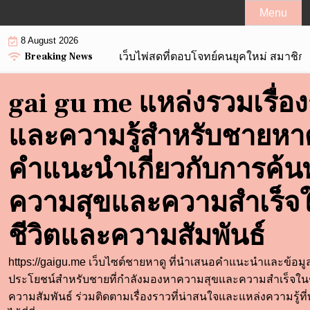
Skip
Menu
to
8 August 2026
content
Breaking News
9 บาคาร่า168 เว็บไพ่สดที่ตอบโจทย์คนยุคใหม่ สมาชิกใหม่ 100%
gai gu me แหล่งรวมเรื่อ
และความรู้สำหรับชายหาด
คำแนะนำเกี่ยวกับการค้
ความสุขและความสำเร็จ
ชีวิตและความสัมพันธ์
https://gaigu.me เว็บไซต์ชายหาดู ที่นำเสนอคำแนะนำและข้อมูลท
ประโยชน์สำหรับชายที่กำลังมองหาความสุขและความสำเร็จในช
ความสัมพันธ์ ร่วมติดตามเรื่องราวที่น่าสนใจและแหล่งความรู้ที่