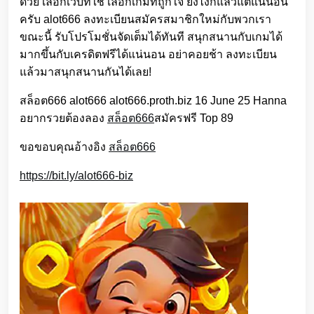
ด้วย เลือกเว็บที่ใช่ เลือกเกมที่ถูกใจ ยังไงก็แล้วแต่แน่นอน
ครับ alot666 ลงทะเบียนสมัครสมาชิกใหม่กับพวกเรา
ขณะนี้ รับโปรโมชั่นจัดเต็มได้ทันที สนุกสนานกับเกมได้
มากขึ้นกับเครดิตฟรีได้แน่นอน อย่าคอยช้า ลงทะเบียน
แล้วมาสนุกสนานกันได้เลย!
สล็อต666 alot666 alot666.proth.biz 16 June 25 Hanna
อยากรวยต้องลอง
สล็อต666
สมัครฟรี Top 89
ขอขอบคุณอ้างอิง
สล็อต666
https://bit.ly/alot666-biz