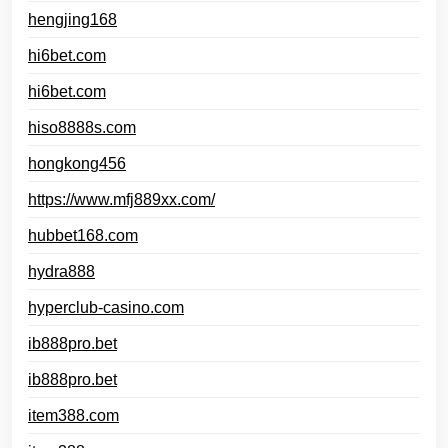
hengjing168
hi6bet.com
hi6bet.com
hiso8888s.com
hongkong456
https://www.mfj889xx.com/
hubbet168.com
hydra888
hyperclub-casino.com
ib888pro.bet
ib888pro.bet
item388.com