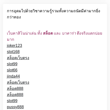
การอุดมไปด้วยวิชาความรู้รวมทั้งความถนัดมีค่ามากยิ่ง
กว่าทอง
เว็บคาสิโนน่าเล่น ทั้ง
สล็อต
และ
บาคาร่า
ตึงจริงแตกบ่อย
มาก
joker123
slot168
สล็อตเว็บตรง
slot99
slot66
jinda44
สล็อตเว็บตรง
สล็อต888
สล็อต888
slot99
pussy888