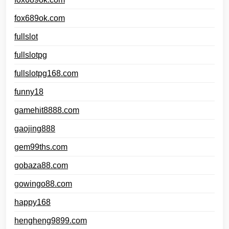
fox689ok.com
fullslot
fullslotpg
fullslotpg168.com
funny18
gamehit8888.com
gaojing888
gem99ths.com
gobaza88.com
gowingo88.com
happy168
hengheng9899.com