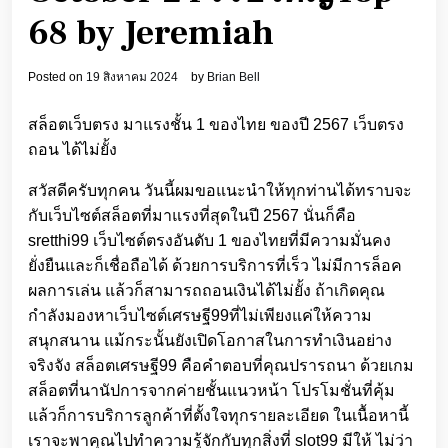
68 by Jeremiah
Posted on
19 สิงหาคม 2024
by
Brian Bell
สล็อตเว็บตรง มาแรงชั้น 1 ของไทย ของปี 2567 เว็บตรง
ถอน ได้ไม่ยั้ง
สวัสดีครับทุกคน วันนี้ผมขอแนะนำให้ทุกท่านได้ทราบจะ
กับเว็บไซต์สล็อตที่มาแรงที่สุดในปี 2567 นั่นก็คือ
sretthi99 เว็บไซต์ตรงอันดับ 1 ของไทยที่มีความมั่นคง
ยั่งยืนและก็เชื่อถือได้ ด้วยการบริการที่เร็ว ไม่มีการล็อค
ผลการเล่น แล้วก็สามารถถอนเงินได้ไม่ยั้ง ถ้าเกิดคุณ
กำลังมองหาเว็บไซต์เศรษฐี99ที่ไม่เพียงแค่ให้ความ
สนุกสนาน แม้กระนั้นยังเปิดโอกาสในการทำเงินอย่าง
จริงจัง สล็อตเศรษฐี99 คือคำตอบที่คุณปรารถนา ด้วยเกม
สล็อตที่นานัปการจากค่ายชั้นแนวหน้า โปรโมชั่นที่คุ้ม
แล้วก็การบริการลูกค้าที่ตั้งใจทุกรายละเอียด ในเนื้อหานี้
เราจะพาคุณไปทำความรู้จักกับทุกสิ่งที่ slot99 มีให้ ไม่ว่า