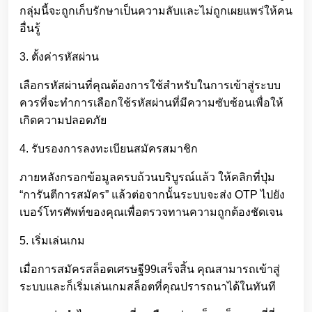
กลุ่มนี้จะถูกเก็บรักษาเป็นความลับและไม่ถูกเผยแพร่ให้คน
อื่นรู้
3. ตั้งค่ารหัสผ่าน
เลือกรหัสผ่านที่คุณต้องการใช้สำหรับในการเข้าสู่ระบบ
ควรที่จะทำการเลือกใช้รหัสผ่านที่มีความซับซ้อนเพื่อให้
เกิดความปลอดภัย
4. รับรองการลงทะเบียนสมัครสมาชิก
ภายหลังกรอกข้อมูลครบถ้วนบริบูรณ์แล้ว ให้คลิกที่ปุ่ม
“การันตีการสมัคร” แล้วต่อจากนั้นระบบจะส่ง OTP ไปยัง
เบอร์โทรศัพท์ของคุณเพื่อตรวจทานความถูกต้องชัดเจน
5. เริ่มเล่นเกม
เมื่อการสมัครสล็อตเศรษฐี99เสร็จสิ้น คุณสามารถเข้าสู่
ระบบและก็เริ่มเล่นเกมสล็อตที่คุณปรารถนาได้ในทันที