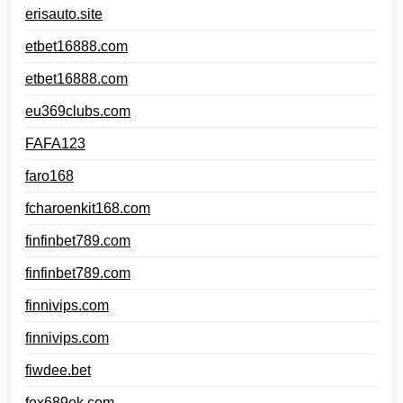
erisauto.site
etbet16888.com
etbet16888.com
eu369clubs.com
FAFA123
faro168
fcharoenkit168.com
finfinbet789.com
finfinbet789.com
finnivips.com
finnivips.com
fiwdee.bet
fox689ok.com