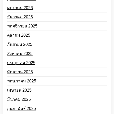
มกราคม 2026
ธันวาคม 2025
พฤศจิกายน 2025
ตุลาคม 2025
กันยายน 2025
สิงหาคม 2025
กรกฎาคม 2025
มิถุนายน 2025
พฤษภาคม 2025
เมษายน 2025
มีนาคม 2025
กุมภาพันธ์ 2025