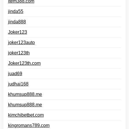
item388.com
jinda55
jinda888
Joker123
joker123auto
joker123th
Joker123th.com
juad69
judhai168
khumsup888.me
khumsup888.me
kimchibetbet.com
kingromans789.com