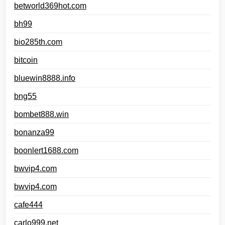
betworld369hot.com
bh99
bio285th.com
bitcoin
bluewin8888.info
bng55
bombet888.win
bonanza99
boonlert1688.com
bwvip4.com
bwvip4.com
cafe444
carlo999.net