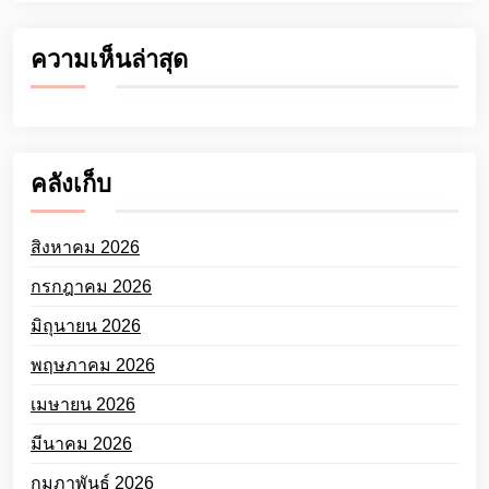
ความเห็นล่าสุด
คลังเก็บ
สิงหาคม 2026
กรกฎาคม 2026
มิถุนายน 2026
พฤษภาคม 2026
เมษายน 2026
มีนาคม 2026
กุมภาพันธ์ 2026