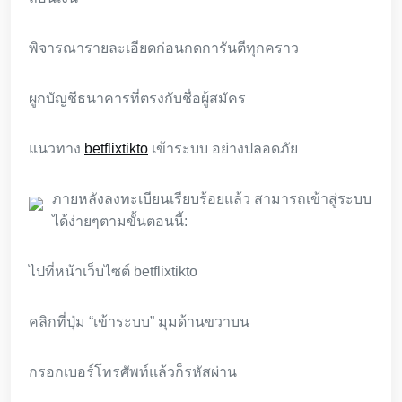
พิจารณารายละเอียดก่อนกดการันตีทุกคราว
ผูกบัญชีธนาคารที่ตรงกับชื่อผู้สมัคร
แนวทาง
betflixtikto
เข้าระบบ อย่างปลอดภัย
ภายหลังลงทะเบียนเรียบร้อยแล้ว สามารถเข้าสู่ระบบ
ได้ง่ายๆตามขั้นตอนนี้:
ไปที่หน้าเว็บไซต์ betflixtikto
คลิกที่ปุ่ม “เข้าระบบ” มุมด้านขวาบน
กรอกเบอร์โทรศัพท์แล้วก็รหัสผ่าน