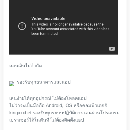
ถอนเงินไม่จำกัด
รองรับทุกธนาคารและแอป
เล่นง่ายได้ทุกอุปกรณ์ ไม่ต้องโหลดแอป
ไม่ว่าจะเป็นมือถือ Android, iOS หรือคอมพิวเตอร์
kingxxxbet รองรับทุกระบบปฏิบัติการ เล่นผ่านโปรแกรม
เบราเซอร์ได้ในทันที ไม่ต้องติดตั้งแอป