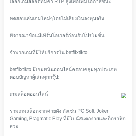
เลือกเกมสล็อตที่มีค่า RTP สูงเพื่อเพิ่มโอกาสชนะ
ทดสอบเล่นเกมใหม่ๆโดยไม่เสี่ยงเงินลงทุนจริง
พิจารณาข้อแม้เทิร์นโอเวอร์ก่อนรับโปรโมชั่น
จำพวกเกมที่มีให้บริการใน betflixtikto
betflixtikto มีเกมพนันออนไลน์ครอบคลุมทุกประเภท
ตอบปัญหาผู้เล่นทุกกรุ๊ป:
เกมสล็อตออนไลน์
รวมเกมสล็อตจากค่ายดัง ดังเช่น PG Soft, Joker
Gaming, Pragmatic Play ที่มีโบนัสแตกง่ายและก็กราฟิก
สวย