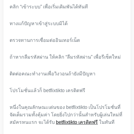
คลิก “เข้าระบบ” เพื่อเริ่มเดิมพันได้ทันที
ทางแก้ปัญหาเข้าสู่ระบบมิได้
ตรวจทานการเชื่อมต่ออินเทอร์เน็ต
ถ้าหากลืมรหัสผ่าน ให้คลิก “ลืมรหัสผ่าน” เพื่อรีเซ็ตใหม่
ติดต่อคณะทำงานเพื่อวิงวอนถ้ายังมีปัญหา
โปรโมชั่นแล้วก็ betflixtikto เครดิตฟรี
หนึ่งในคุณลักษณะเด่นของ betflixtikto เป็นโปรโมชั่นที่
จัดเต็มรวมทั้งคุ้มค่า โดยยิ่งไปกว่านั้นสำหรับผู้เล่นใหม่ที่
สมัครหนแรก จะได้รับ
betflixtikto เครดิตฟรี
ในทันที