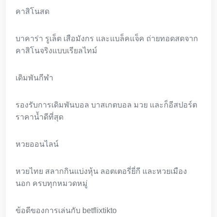
คาสิโนสด
บาคาร่า รูเล็ต เสือมังกร และแบล็คแจ็ค ถ่ายทอดสดจาก
คาสิโนจริงแบบเรียลไทม์
เดิมพันกีฬา
รองรับการเดิมพันบอล บาสเกตบอล มวย และก็อีสปอร์ต
ราคาน้ำดีที่สุด
หวยออนไลน์
หวยไทย สลากกินแบ่งหุ้น ลอตเตอรี่ยี่กี และหวยเมือง
นอก ครบทุกหมวดหมู่
ข้อดีของการเล่นกับ betflixtikto