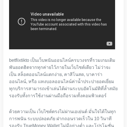
betflixtikto เป็นเว็บพนันออนไลน์ครบวงจรที่รวมเกมเดิม
พันยอดฮิตจากทุกค่ายไว้ภายในเว็บไซต์เดียว ไม่ว่าจะ
เป็น สล็อตออนไลน์แตกง่าย, คาสิโนสด, บาคาร่า
ออนไลน์, หรือ แทงบอลออนไลน์ค่าน้ำประปายอดเยี่ยม
ทุกบริการสามารถเข้าเล่นได้ผ่านระบบอัตโนมัติที่ล้ำสมัย
รองรับทั้งการใช้งานผ่านมือถือรวมทั้งคอมพิวเตอร์
ด้วยความเป็น เว็บไซต์ตรงไม่ผ่านเอเย่นต์ มั่นใจได้ในทุก
การพนัน ระบบปลอดภัย ฝากถอนรวดเร็วใน 10 วินาที
รองรับ TrueMoney Wallet ไม่มีอย่างต่ำ และโปรโมชั่น