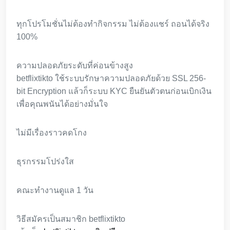
ทุกโปรโมชั่นไม่ต้องทำกิจกรรม ไม่ต้องแชร์ ถอนได้จริง
100%
ความปลอดภัยระดับที่ค่อนข้างสูง
betflixtikto ใช้ระบบรักษาความปลอดภัยด้วย SSL 256-
bit Encryption แล้วก็ระบบ KYC ยืนยันตัวตนก่อนเบิกเงิน
เพื่อคุณพนันได้อย่างมั่นใจ
ไม่มีเรื่องราวคดโกง
ธุรกรรมโปร่งใส
คณะทำงานดูแล 1 วัน
วิธีสมัครเป็นสมาชิก betflixtikto