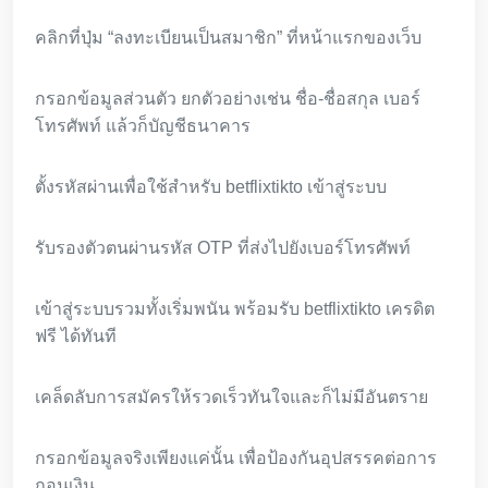
คลิกที่ปุ่ม “ลงทะเบียนเป็นสมาชิก” ที่หน้าแรกของเว็บ
กรอกข้อมูลส่วนตัว ยกตัวอย่างเช่น ชื่อ-ชื่อสกุล เบอร์
โทรศัพท์ แล้วก็บัญชีธนาคาร
ตั้งรหัสผ่านเพื่อใช้สำหรับ betflixtikto เข้าสู่ระบบ
รับรองตัวตนผ่านรหัส OTP ที่ส่งไปยังเบอร์โทรศัพท์
เข้าสู่ระบบรวมทั้งเริ่มพนัน พร้อมรับ betflixtikto เครดิต
ฟรี ได้ทันที
เคล็ดลับการสมัครให้รวดเร็วทันใจและก็ไม่มีอันตราย
กรอกข้อมูลจริงเพียงแค่นั้น เพื่อป้องกันอุปสรรคต่อการ
ถอนเงิน