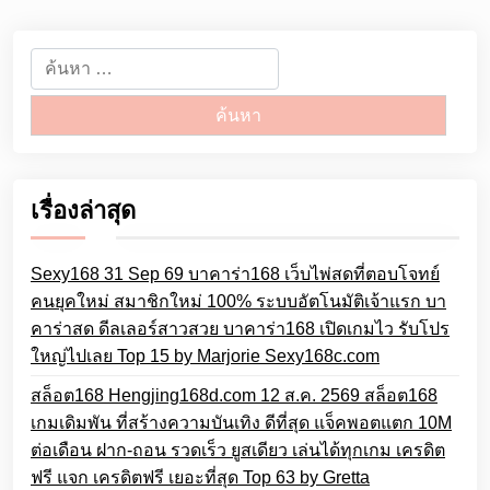
ค้นหา
สำหรับ:
เรื่องล่าสุด
Sexy168 31 Sep 69 บาคาร่า168 เว็บไพ่สดที่ตอบโจทย์
คนยุคใหม่ สมาชิกใหม่ 100% ระบบอัตโนมัติเจ้าแรก บา
คาร่าสด ดีลเลอร์สาวสวย บาคาร่า168 เปิดเกมไว รับโปร
ใหญ่ไปเลย Top 15 by Marjorie Sexy168c.com
สล็อต168 Hengjing168d.com 12 ส.ค. 2569 สล็อต168
เกมเดิมพัน ที่สร้างความบันเทิง ดีที่สุด แจ็คพอตแตก 10M
ต่อเดือน ฝาก-ถอน รวดเร็ว ยูสเดียว เล่นได้ทุกเกม เครดิต
ฟรี แจก เครดิตฟรี เยอะที่สุด Top 63 by Gretta