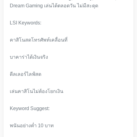
Dream Gaming เล่นได้ตลอดวัน ไม่มีสะดุด
LSI Keywords:
คาสิโนสดโทรศัพท์เคลื่อนที่
บาคาร่าได้เงินจริง
ดีลเลอร์ไลฟ์สด
เล่นคาสิโนไม่ต้องโยกเงิน
Keyword Suggest:
พนันอย่างต่ำ 10 บาท