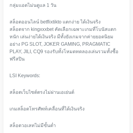
กลุ่มแอดไม่นดูแล 1 วัน
สล็อตออนไลน์ betflixtikto แตกง่าย ได้เงินจริง
สล็อตจาก kingxxxbet คัดเลือกเฉพาะเกมที่โบนัสแตก
หนัก เล่นง่ายได้เงินจริง มีทั้งยังเกมจากค่ายยอดนิยม
อย่าง PG SLOT, JOKER GAMING, PRAGMATIC
PLAY, JILI, CQ9 รองรับทั้งโหมดทดลองเล่นรวมทั้งซื้อ
ฟรีสปิน
LSI Keywords:
สล็อตเว็บไซต์ตรงไม่ผ่านเอเย่นต์
เกมสล็อตโทรศัพท์เคลื่อนที่ได้เงินจริง
สล็อตวอเลทไม่มีขั้นต่ำ