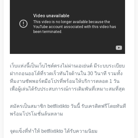
เว็บแห่งนี้เป็นเว็บไซต์ตรงไม่ผ่านเอเย่นต์ มีระบบระเบียบ
ฝากถอนออโต้ที่รวดเร็วทันใจด้านใน 30 วินาที รวมทั้ง
ทีมงานซัพพอร์ตมือโปรที่พร้อมให้บริการตลอด 1 วัน
เพื่อผู้เล่นได้รับประสบการณ์การเดิมพันที่เหมาะสมที่สุด
สมัครเป็นสมาชิก betflixtikto วันนี้ รับเครดิตฟรีโดยทันที
พร้อมโปรโมชั่นล้นหลาม
จุดแข็งที่ทำให้ betflixtikto ได้รับความนิยม