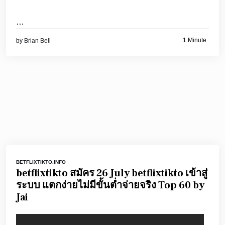
…
1 Minute
by
Brian Bell
BETFLIXTIKTO.INFO
betflixtikto สมัคร 26 July betflixtikto เข้าสู่
ระบบ แตกง่ายไม่มีขั้นต่ำจ่ายจริง Top 60 by
Jai