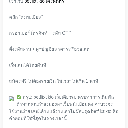
เข้าเว็บ
betflixtikto เครดิตฟรี
คลิก “ลงทะเบียน”
กรอกเบอร์โทรศัพท์ + รหัส OTP
ตั้งรหัสผ่าน + ผูกบัญชีธนาคารหรือวอเลท
เริ่มเล่นได้โดยทันที
สมัครฟรี ไม่ต้องจ่ายเงิน ใช้เวลาไม่เกิน 1 นาที
สรุป: betflixtikto เว็บเดียวจบ ครบทุกการเดิมพัน
ถ้าหากคุณกำลังมองหาเว็บพนันป้อมคง ครบวงจร
ใช้งานง่าย เล่นได้วันแล้ววันเล่าไม่มีสะดุด betflixtikto คือ
คำตอบที่ใช่ที่สุดในช่วงเวลานี้