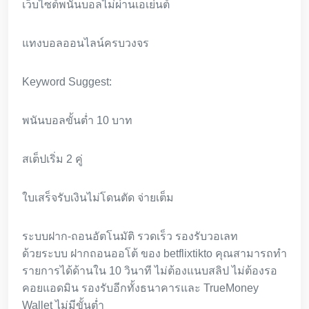
เว็บไซต์พนันบอลไม่ผ่านเอเย่นต์
แทงบอลออนไลน์ครบวงจร
Keyword Suggest:
พนันบอลขั้นต่ำ 10 บาท
สเต็ปเริ่ม 2 คู่
ใบเสร็จรับเงินไม่โดนตัด จ่ายเต็ม
ระบบฝาก-ถอนอัตโนมัติ รวดเร็ว รองรับวอเลท
ด้วยระบบ ฝากถอนออโต้ ของ betflixtikto คุณสามารถทำ
รายการได้ด้านใน 10 วินาที ไม่ต้องแนบสลิป ไม่ต้องรอ
คอยแอดมิน รองรับอีกทั้งธนาคารและ TrueMoney
Wallet ไม่มีขั้นต่ำ