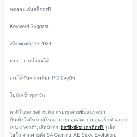
ทดสอบเล่นสล็อตฟรี
Keyword Suggest:
สล็อตแตกง่าย 2024
ฝาก 1 บาทก็เล่นได้
เกมได้รับความนิยม PG ปัจจุบัน
โบนัสเข้าทุกๆวัน
คาสิโนสด betflixtikto ครบทุกค่ายชั้นแนวหน้า
บันเทิงใจกับ คาสิโนสด ถ่ายทอดสดจากบ่อนจริง ตัวอย่าง
เช่น บาคาร่า, เสือมังกร,
betflixtikto เครดิตฟรี
รูเล็ต,
ไฮโล จากค่ายดัง SA Gaming, AE Sexy, Evolution,