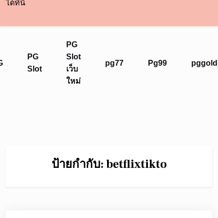
ได้ที่นี่
PG
PG
Slot
G
pg77
Pg99
pggold
Slot
เว็บ
ใหม่
ป้ายกำกับ:
betflixtikto