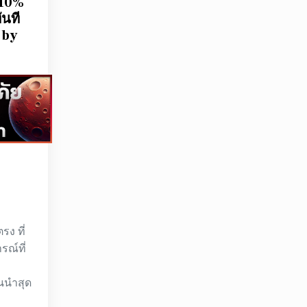
ย 10%
ันที
 by
รง ที่
ณ์ที่
นนำสุด