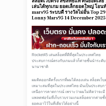
สล็อตเว็บตรง ลิขสิทธิ์แท้ คืนยอดเสี
เล่นได้ทุกเกม ยอดเล็กยอดใหญ่ โอนท
mars95 ระบบดี รางวัลไม่อั้น Top 29
Lonny Mars95 14 December 2025
Rocket45 เล่นสล็อตที่ดีที่สุดในประเทศไทย
ประสบการณ์ตรงกับเกมแล้วก็ค่ายชั้นนำระดับ
นานาชาติ
ผมคิดออกดีครั้งแรกที่ผมได้ลองเล่น สล็อตเว็บต
เหมาะสมที่สุดในประเทศไทย มันเป็นประสบการ
เหนือการคาดการณ์ เพราะว่าผมไม่คิดว่าจะมี
แพลตฟอร์มที่เก็บรวบรวมเกมสล็อตจากค่ายชั้
ยอดเอาไว้ในที่เดียวได้อย่างนี้