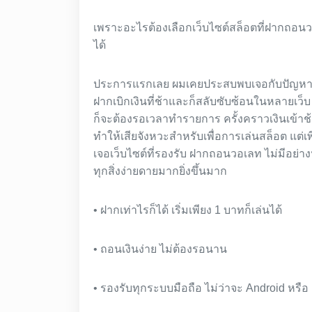
เพราะอะไรต้องเลือกเว็บไซต์สล็อตที่ฝากถอน
ได้
ประการแรกเลย ผมเคยประสบพบเจอกับปัญห
ฝากเบิกเงินที่ช้าและก็สลับซับซ้อนในหลายเว็บ
ก็จะต้องรอเวลาทำรายการ ครั้งคราวเงินเข้าช
ทำให้เสียจังหวะสำหรับเพื่อการเล่นสล็อต แต่เ
เจอเว็บไซต์ที่รองรับ ฝากถอนวอเลท ไม่มีอย่าง
ทุกสิ่งง่ายดายมากยิ่งขึ้นมาก
• ฝากเท่าไรก็ได้ เริ่มเพียง 1 บาทก็เล่นได้
• ถอนเงินง่าย ไม่ต้องรอนาน
• รองรับทุกระบบมือถือ ไม่ว่าจะ Android หรือ