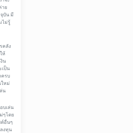
ค่าย
ุบัน มี
ม่รู้
รคลัง
ให้
งิน
ะเป็น
่าครบ
นใหม่
ล่น
อบเล่น
หม่ๆโดย
ต์อื่นๆ
ะลงทุน