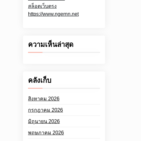
สล็อตเว็บตรง
https://www.ngernn.net
ความเห็นล่าสุด
คลังเก็บ
สิงหาคม 2026
กรกฎาคม 2026
มิถุนายน 2026
พฤษภาคม 2026