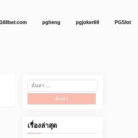
168bet.com
pgheng
pgjoker69
PGSlot
ค้นหา
สำหรับ:
เรื่องล่าสุด