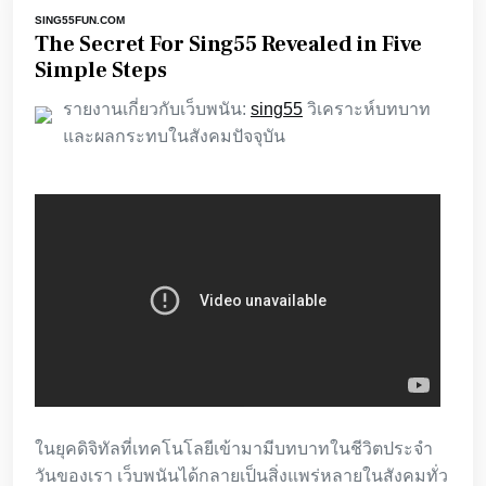
SING55FUN.COM
The Secret For Sing55 Revealed in Five
Simple Steps
รายงานเกี่ยวกับเว็บพนัน:
sing55
วิเคราะห์บทบาท
และผลกระทบในสังคมปัจจุบัน
ในยุคดิจิทัลที่เทคโนโลยีเข้ามามีบทบาทในชีวิตประจำ
วันของเรา เว็บพนันได้กลายเป็นสิ่งแพร่หลายในสังคมทั่ว