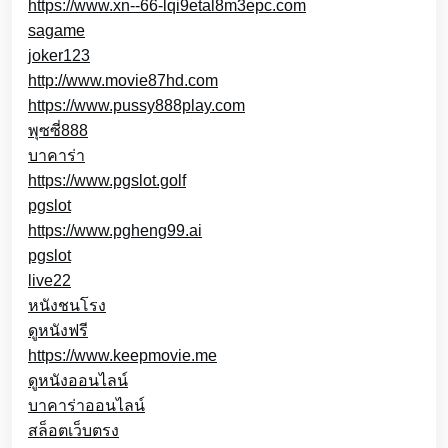
https://www.xn--66-lqi9etal8m3epc.com
sagame
joker123
http://www.movie87hd.com
https://www.pussy888play.com
พุซซี่888
บาคาร่า
https://www.pgslot.golf
pgslot
https://www.pgheng99.ai
pgslot
live22
หนังชนโรง
ดูหนังฟรี
https://www.keepmovie.me
ดูหนังออนไลน์
บาคาร่าออนไลน์
สล็อตเว็บตรง