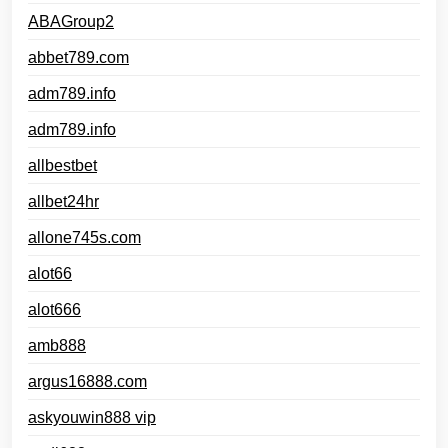
ABAGroup2
abbet789.com
adm789.info
adm789.info
allbestbet
allbet24hr
allone745s.com
alot66
alot666
amb888
argus16888.com
askyouwin888 vip