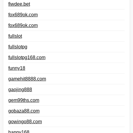
fiwdee.bet
fox689ok.com
fox689ok.com
fullslot
fullslotpg
fullslotpg168.com
funny18
gamehit8888.com
gaojing888
gem99ths.com
gobaza88.com
gowingo88.com
happy168