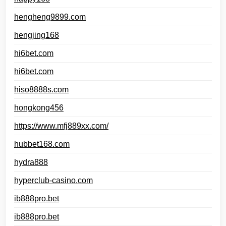
hengheng9899.com
hengjing168
hi6bet.com
hi6bet.com
hiso8888s.com
hongkong456
https://www.mfj889xx.com/
hubbet168.com
hydra888
hyperclub-casino.com
ib888pro.bet
ib888pro.bet