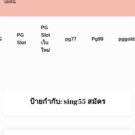
ได้ที่นี่
PG
PG
Slot
G
pg77
Pg99
pggold
Slot
เว็บ
ใหม่
ป้ายกำกับ:
sing55 สมัคร