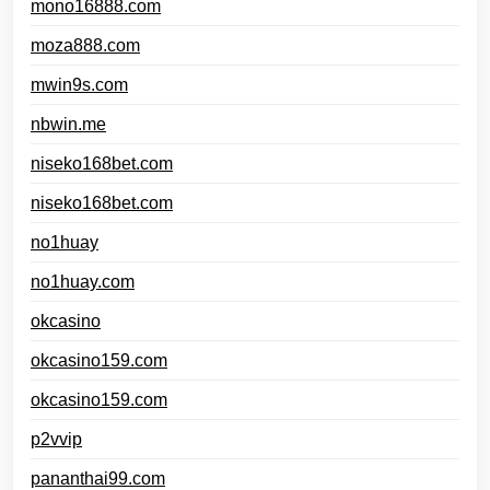
mono16888.com
moza888.com
mwin9s.com
nbwin.me
niseko168bet.com
niseko168bet.com
no1huay
no1huay.com
okcasino
okcasino159.com
okcasino159.com
p2vvip
pananthai99.com