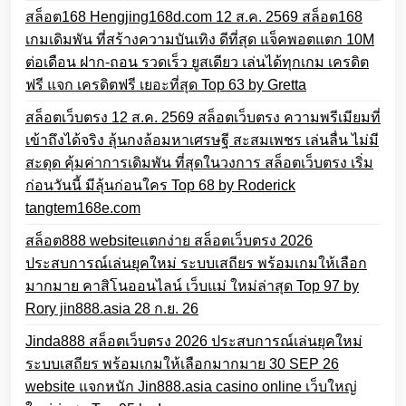
สล็อต168 Hengjing168d.com 12 ส.ค. 2569 สล็อต168
เกมเดิมพัน ที่สร้างความบันเทิง ดีที่สุด แจ็คพอตแตก 10M
ต่อเดือน ฝาก-ถอน รวดเร็ว ยูสเดียว เล่นได้ทุกเกม เครดิต
ฟรี แจก เครดิตฟรี เยอะที่สุด Top 63 by Gretta
สล็อตเว็บตรง 12 ส.ค. 2569 สล็อตเว็บตรง ความพรีเมียมที่
เข้าถึงได้จริง ลุ้นกงล้อมหาเศรษฐี สะสมเพชร เล่นลื่น ไม่มี
สะดุด คุ้มค่าการเดิมพัน ที่สุดในวงการ สล็อตเว็บตรง เริ่ม
ก่อนวันนี้ มีลุ้นก่อนใคร Top 68 by Roderick
tangtem168e.com
สล็อต888 websiteแตกง่าย สล็อตเว็บตรง 2026
ประสบการณ์เล่นยุคใหม่ ระบบเสถียร พร้อมเกมให้เลือก
มากมาย คาสิโนออนไลน์ เว็บแม่ ใหม่ล่าสุด Top 97 by
Rory jin888.asia 28 ก.ย. 26
Jinda888 สล็อตเว็บตรง 2026 ประสบการณ์เล่นยุคใหม่
ระบบเสถียร พร้อมเกมให้เลือกมากมาย 30 SEP 26
website แจกหนัก Jin888.asia casino online เว็บใหญ่